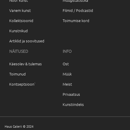
Noor kunst
Müügistatistika
Vanem kunst
Filmid / Podcastid
Kollektsioonid
Toimumise kord
Kunstnikud
Artiklid ja soovitused
NÄITUSED
INFO
Käesolev & tulemas
Ost
Toimunud
Müük
Kontseptsioon`
Meist
Privaatsus
Kunstiindeks
Haus Galerii © 2024