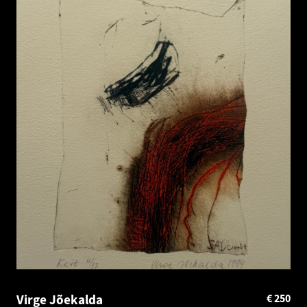
Virge Jõekalda
€
250