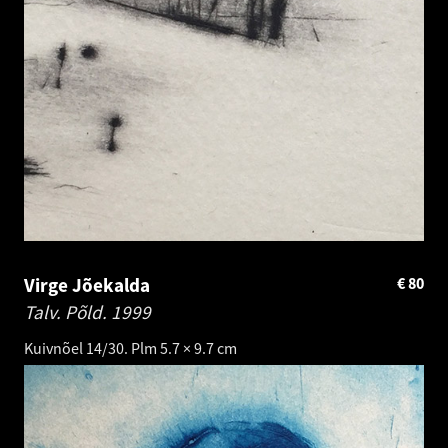
Virge Jõekalda
€
80
Talv. Põld.
1999
Kuivnõel 14/30. Plm 5.7 × 9.7 cm