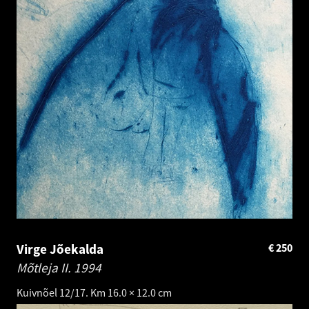
Virge Jõekalda
€
250
Mõtleja II.
1994
Kuivnõel 12/17. Km 16.0 × 12.0 cm