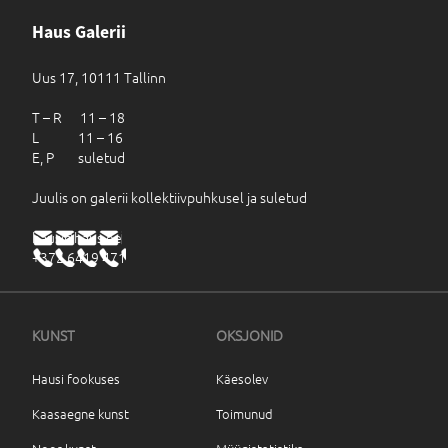
Haus Galerii
Uus 17, 10111 Tallinn
T – R 11 – 18
L 11 – 16
E, P suletud
Juulis on galerii kollektiivpuhkusel ja suletud
haus@haus.ee
+372 6419 471
KUNST
OKSJONID
Hausi fookuses
Käesolev
Kaasaegne kunst
Toimunud