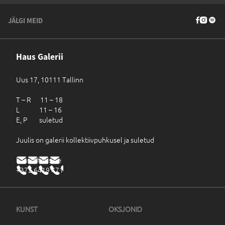
JÄLGI MEID
Haus Galerii
Uus 17, 10111 Tallinn
T – R 11 – 18
L 11 – 16
E, P suletud
Juulis on galerii kollektiivpuhkusel ja suletud
haus@haus.ee
+372 6419 471
KUNST
OKSJONID