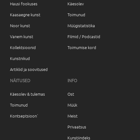
Hausi fookuses
Käesolev
Kaasaegne kunst
Toimunud
Noor kunst
Müügistatistika
Vanem kunst
Filmid / Podcastid
Kollektsioonid
Toimumise kord
Kunstnikud
Artiklid ja soovitused
NÄITUSED
INFO
Käesolev & tulemas
Ost
Toimunud
Müük
Kontseptsioon`
Meist
Privaatsus
Kunstiindeks