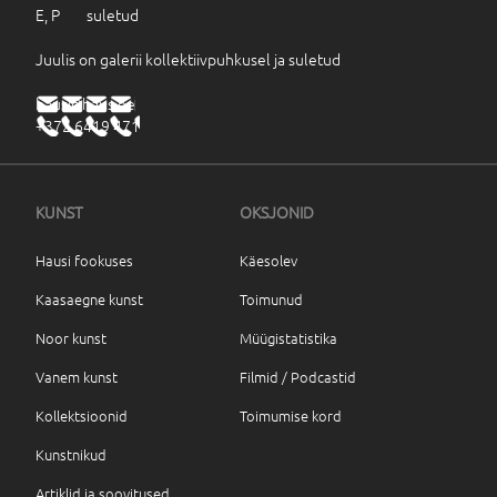
E, P suletud
Juulis on galerii kollektiivpuhkusel ja suletud
haus@haus.ee
+372 6419 471
KUNST
OKSJONID
Hausi fookuses
Käesolev
Kaasaegne kunst
Toimunud
Noor kunst
Müügistatistika
Vanem kunst
Filmid / Podcastid
Kollektsioonid
Toimumise kord
Kunstnikud
Artiklid ja soovitused