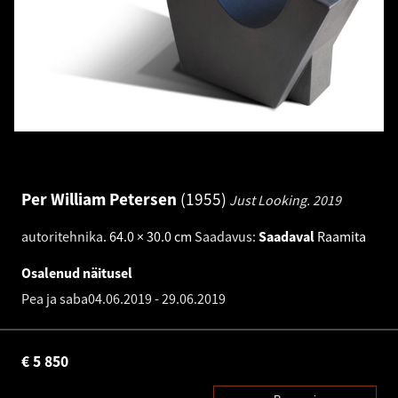
Per William Petersen
1955
Just Looking.
2019
autoritehnika
.
64.0 × 30.0 cm
Saadavus:
Saadaval
Raamita
Osalenud näitusel
Pea ja saba
04.06.2019
-
29.06.2019
€
5 850