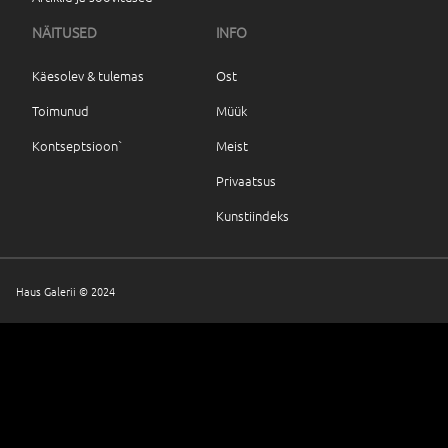
NÄITUSED
INFO
Käesolev & tulemas
Ost
Toimunud
Müük
Kontseptsioon`
Meist
Privaatsus
Kunstiindeks
Haus Galerii © 2024