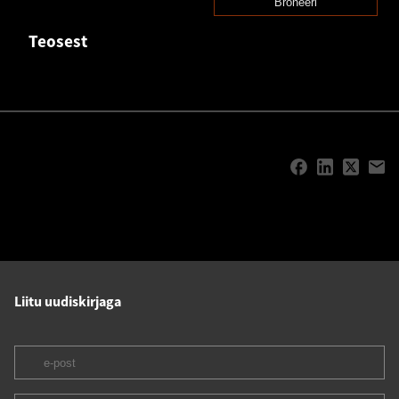
Broneeri
Teosest
Liitu uudiskirjaga