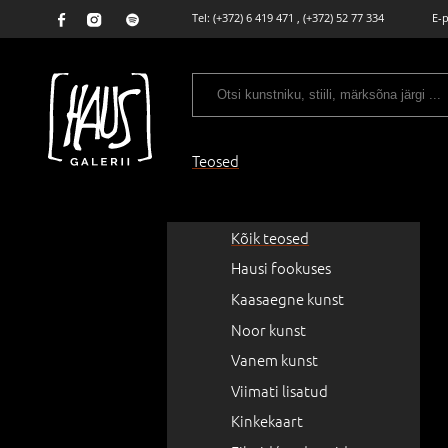
Tel:
(+372) 6 419 471
,
(+372) 52 77 334
E-
Teosed
Kõik teosed
Hausi fookuses
Kaasaegne kunst
Noor kunst
Vanem kunst
Viimati lisatud
Kinkekaart