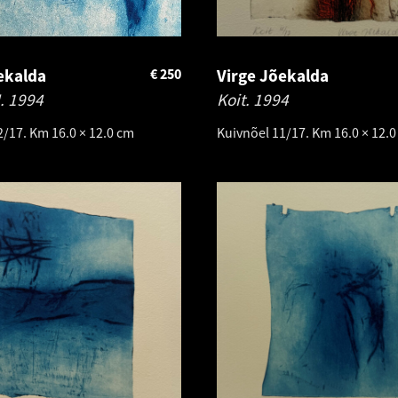
ekalda
€
250
Virge Jõekalda
I.
1994
Koit.
1994
2/17. Km 16.0 × 12.0 cm
Kuivnõel 11/17. Km 16.0 × 12.