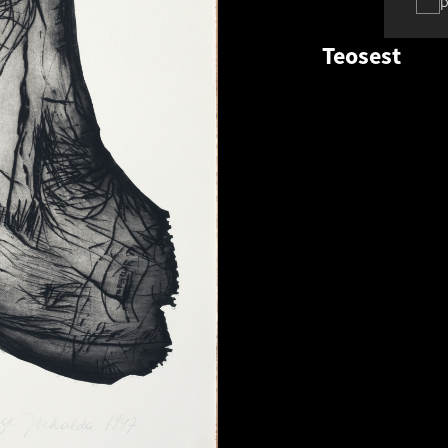
p
Teosest