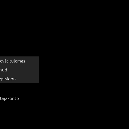
ev ja tulemas
nud
eptsioon
tajakonto