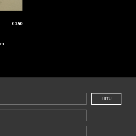
€
250
cm