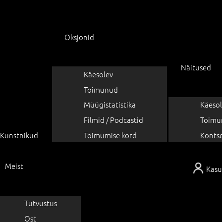
Oksjonid
Näitused
Käesolev
Toimunud
Müügistatistika
Käesol
Filmid / Podcastid
Toimu
Kunstnikud
Toimumise kord
Konts
Meist
Kasu
Tutvustus
Ost