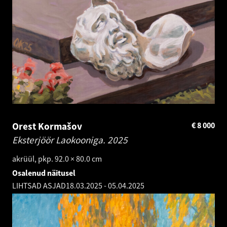
Orest Kormašov
€
8 000
Eksterjöör Laokooniga.
2025
akrüül, pkp. 92.0 × 80.0 cm
Osalenud näitusel
LIHTSAD ASJAD
18.03.2025
-
05.04.2025