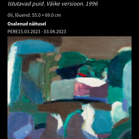
Istutavad puid. Väike versioon.
1996
õli, lõuend. 55.0 × 69.0 cm
Osalenud näitusel
PERE
15.03.2023
-
03.04.2023