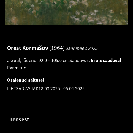
Orest Kormašov
1964
Jaanipäev.
2025
akrüül, lõuend
.
92.0 × 105.0 cm
Saadavus:
Ei ole saadaval
Raamitud
Osalenud näitusel
LIHTSAD ASJAD
18.03.2025
-
05.04.2025
Teosest