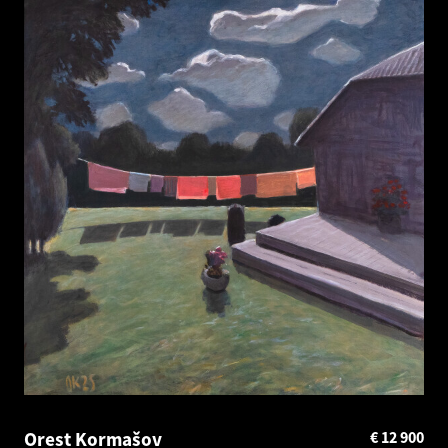
Orest Kormašov
€
12 900