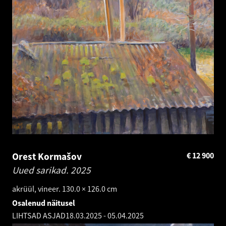
Orest Kormašov
€
12 900
Uued sarikad.
2025
akrüül, vineer. 130.0 × 126.0 cm
Osalenud näitusel
LIHTSAD ASJAD
18.03.2025
-
05.04.2025