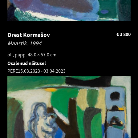
Orest Kormašov
€
3 800
Maastik.
1994
õli, papp. 48.0 × 57.0 cm
Osalenud näitusel
PERE
15.03.2023
-
03.04.2023