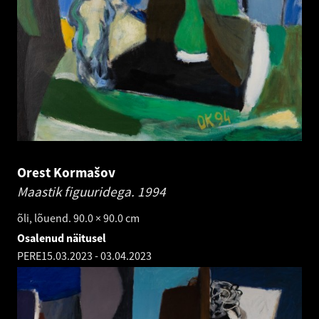
Orest Kormašov
Maastik figuuridega.
1994
õli, lõuend. 90.0 × 90.0 cm
Osalenud näitusel
PERE
15.03.2023
-
03.04.2023