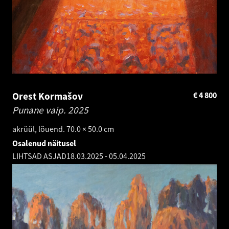
Orest Kormašov
€
4 800
Punane vaip.
2025
akrüül, lõuend. 70.0 × 50.0 cm
Osalenud näitusel
LIHTSAD ASJAD
18.03.2025
-
05.04.2025