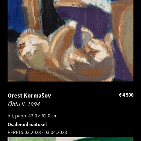
Orest Kormašov
€
4 500
Õhtu II.
1994
õli, papp. 43.0 × 62.0 cm
Osalenud näitusel
PERE
15.03.2023
-
03.04.2023