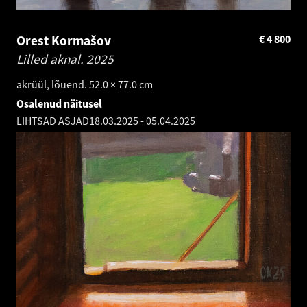
Orest Kormašov
€
4 800
Lilled aknal.
2025
akrüül, lõuend. 52.0 × 77.0 cm
Osalenud näitusel
LIHTSAD ASJAD
18.03.2025
-
05.04.2025