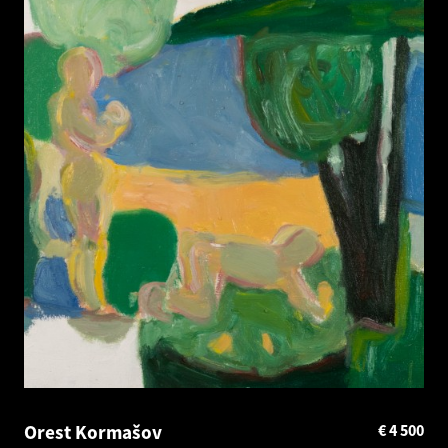
Orest Kormašov
€
4 500