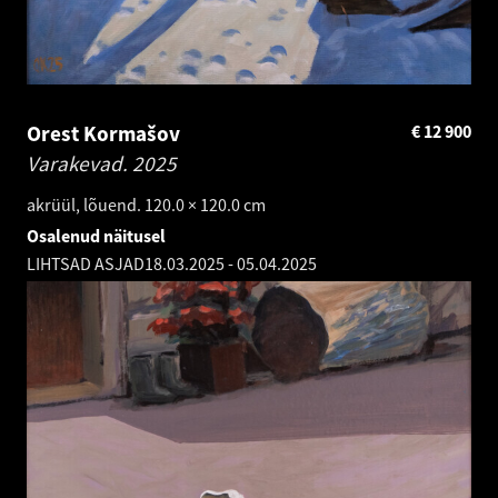
Orest Kormašov
€
12 900
Varakevad.
2025
akrüül, lõuend. 120.0 × 120.0 cm
Osalenud näitusel
LIHTSAD ASJAD
18.03.2025
-
05.04.2025