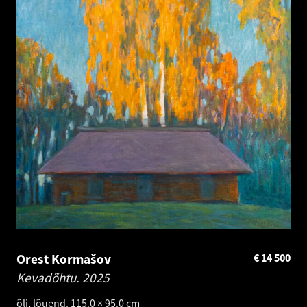
Orest Kormašov
€
14 500
Kevadõhtu.
2025
õli, lõuend. 115.0 × 95.0 cm