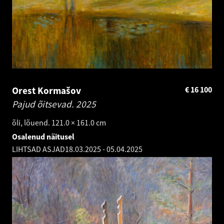
Orest Kormašov
€
16 100
Pajud õitsevad.
2025
õli, lõuend. 121.0 × 161.0 cm
Osalenud näitusel
LIHTSAD ASJAD
18.03.2025
-
05.04.2025