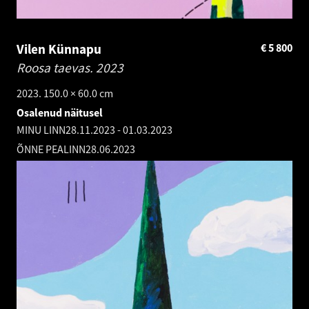
Vilen Künnapu
€
5 800
Roosa taevas.
2023
2023. 150.0 × 60.0 cm
Osalenud näitusel
MINU LINN
28.11.2023
-
01.03.2023
ÕNNE PEALINN
28.06.2023