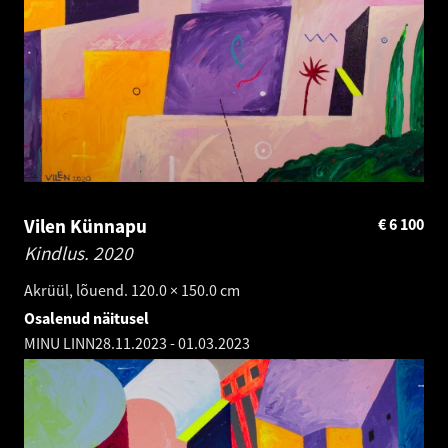
Vilen Künnapu
€
6 100
Kindlus.
2020
Akrüül, lõuend. 120.0 × 150.0 cm
Osalenud näitusel
MINU LINN
28.11.2023
-
01.03.2023