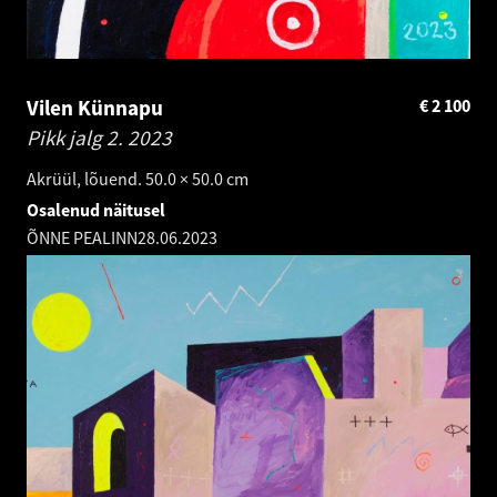
Vilen Künnapu
€
2 100
Pikk jalg 2.
2023
Akrüül, lõuend. 50.0 × 50.0 cm
Osalenud näitusel
ÕNNE PEALINN
28.06.2023