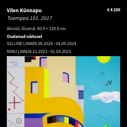
Vilen Künnapu
€
4 200
Toompea 101.
2017
Akrüül, lõuend. 80.0 × 120.0 cm
Osalenud näitusel
SELLINE LINN
09.08.2024
-
04.09.2024
MINU LINN
28.11.2023
-
01.03.2023