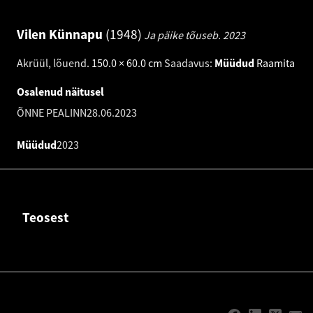
Vilen Künnapu
1948
Ja päike tõuseb.
2023
Akrüül, lõuend
.
150.0 × 60.0 cm
Saadavus:
Müüdud
Raamita
Osalenud näitusel
ÕNNE PEALINN
28.06.2023
Müüdud
2023
Teosest