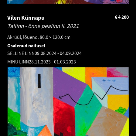
Vilen Künnapu
€
4 200
Tallinn - õnne pealinn II.
2021
Akrüül, lõuend. 80.0 × 120.0 cm
Osalenud näitusel
SELLINE LINN
09.08.2024
-
04.09.2024
MINU LINN
28.11.2023
-
01.03.2023