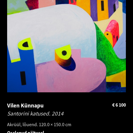
Vilen Künnapu
€
6 100
Santorini katused.
2014
Akrüül, lõuend. 120.0 × 150.0 cm
Osalenud näitusel