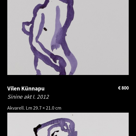
Vilen Künnapu
€
800
Sinine akt I.
2012
Akvarell. Lm 29.7 × 21.0 cm