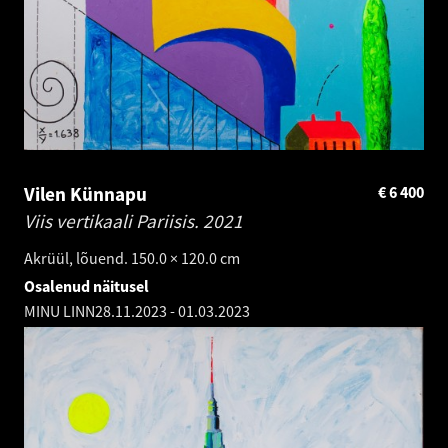
Vilen Künnapu
€
6 400
Viis vertikaali Pariisis.
2021
Akrüül, lõuend. 150.0 × 120.0 cm
Osalenud näitusel
MINU LINN
28.11.2023
-
01.03.2023