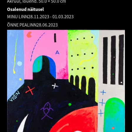
Akrüül, lõuend. 50.0 × 50.0 cm
Osalenud näitusel
MINU LINN
28.11.2023
-
01.03.2023
ÕNNE PEALINN
28.06.2023