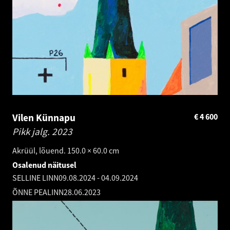
Vilen Künnapu
€
4 600
Pikk jalg.
2023
Akrüül, lõuend. 150.0 × 60.0 cm
Osalenud näitusel
SELLINE LINN
09.08.2024
-
04.09.2024
ÕNNE PEALINN
28.06.2023