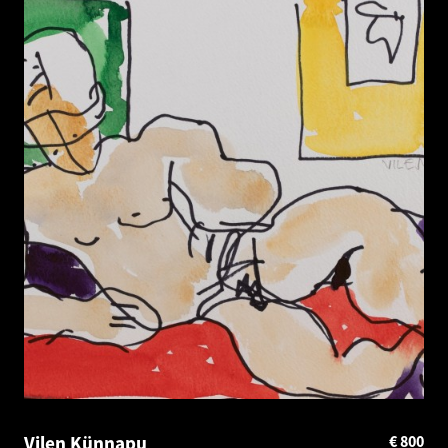
Vilen Künnapu
€
800