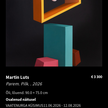
Martin Luts
€
3 300
Parem. Pilk. .
2026
Õli, lõuend. 90.0 × 75.0 cm
Osalenud näitusel
VAATENURGA KÜSIMUS
11.06.2026
-
12.08.2026