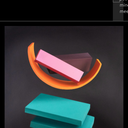
min
mee