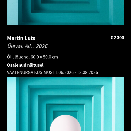
Martin Luts
€
2 300
Üleval. All. .
2026
Õli, lõuend. 60.0 × 50.0 cm
Osalenud näitusel
VAATENURGA KÜSIMUS
11.06.2026
-
12.08.2026