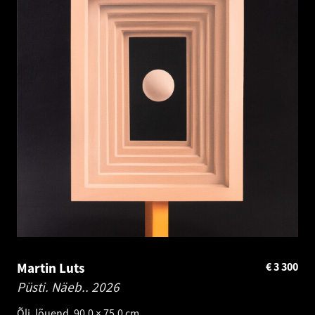
Martin Luts
€
3 300
Püsti. Näeb..
2026
Õli, lõuend. 90.0 × 75.0 cm