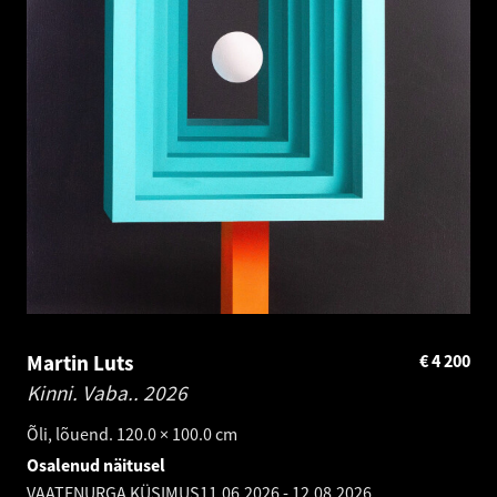
Martin Luts
€
4 200
Kinni. Vaba..
2026
Õli, lõuend. 120.0 × 100.0 cm
Osalenud näitusel
VAATENURGA KÜSIMUS
11.06.2026
-
12.08.2026