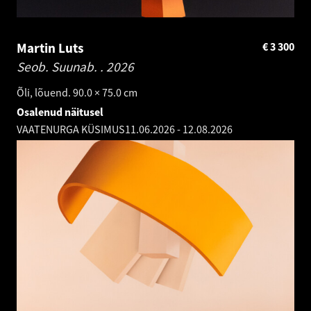
Martin Luts
€
3 300
Seob. Suunab. .
2026
Õli, lõuend. 90.0 × 75.0 cm
Osalenud näitusel
VAATENURGA KÜSIMUS
11.06.2026
-
12.08.2026