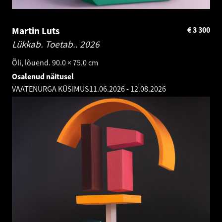
Martin Luts
€
3 300
Lükkab. Toetab..
2026
Õli, lõuend. 90.0 × 75.0 cm
Osalenud näitusel
VAATENURGA KÜSIMUS
11.06.2026
-
12.08.2026