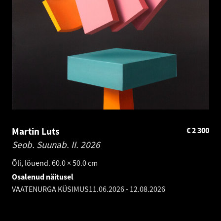
Martin Luts
€
2 300
Seob. Suunab. II.
2026
Õli, lõuend. 60.0 × 50.0 cm
Osalenud näitusel
VAATENURGA KÜSIMUS
11.06.2026
-
12.08.2026