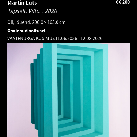
Martin Luts
€
6 200
Täpselt. Viltu. .
2026
Õli, lõuend. 200.0 × 165.0 cm
Osalenud näitusel
VAATENURGA KÜSIMUS
11.06.2026
-
12.08.2026