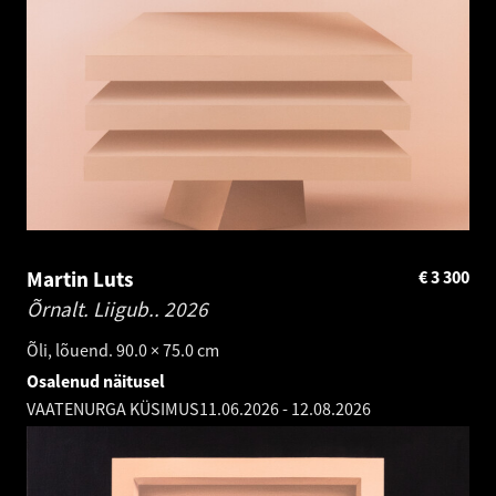
Martin Luts
€
3 300
Õrnalt. Liigub..
2026
Õli, lõuend. 90.0 × 75.0 cm
Osalenud näitusel
VAATENURGA KÜSIMUS
11.06.2026
-
12.08.2026