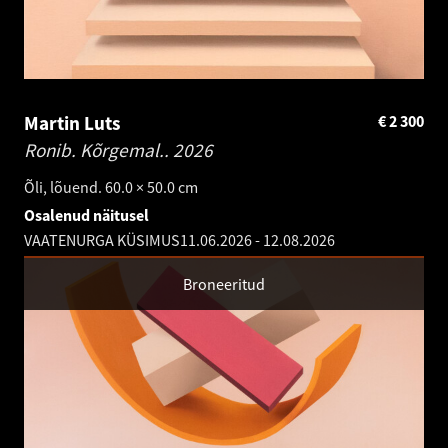
Martin Luts
€
2 300
Ronib. Kõrgemal..
2026
Õli, lõuend. 60.0 × 50.0 cm
Osalenud näitusel
VAATENURGA KÜSIMUS
11.06.2026
-
12.08.2026
Broneeritud