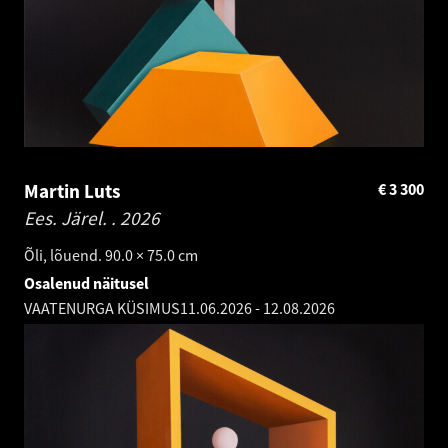
Martin Luts
€
3 300
Ees. Järel. .
2026
Õli, lõuend. 90.0 × 75.0 cm
Osalenud näitusel
VAATENURGA KÜSIMUS
11.06.2026
-
12.08.2026