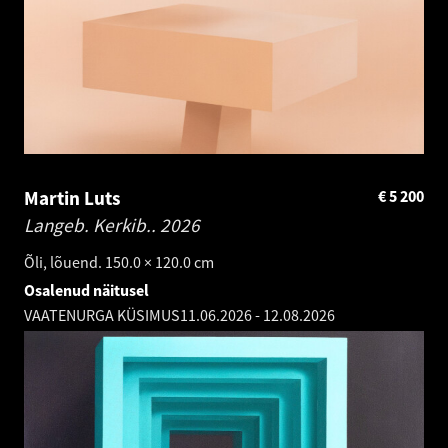
Martin Luts
€
5 200
Langeb. Kerkib..
2026
Õli, lõuend. 150.0 × 120.0 cm
Osalenud näitusel
VAATENURGA KÜSIMUS
11.06.2026
-
12.08.2026