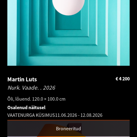
Martin Luts
€
4 200
Nurk. Vaade. .
2026
Õli, lõuend. 120.0 × 100.0 cm
Osalenud näitusel
VAATENURGA KÜSIMUS
11.06.2026
-
12.08.2026
Broneeritud