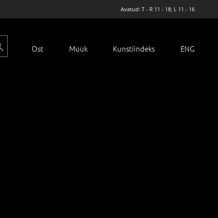
Avatud: T - R 11 - 18; L 11 - 16
Ost
Müük
Kunstiindeks
ENG