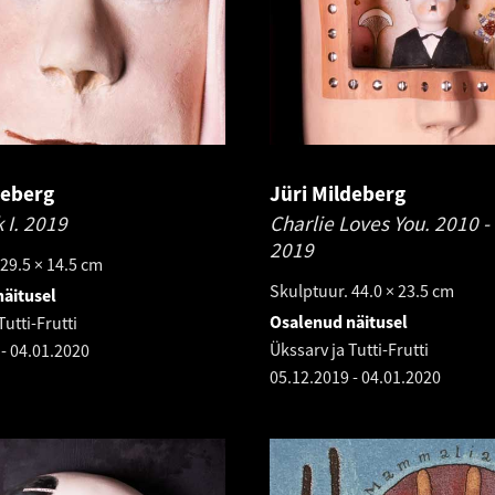
deberg
Jüri Mildeberg
 I.
2019
Charlie Loves You.
2010 -
2019
29.5 × 14.5 cm
Skulptuur. 44.0 × 23.5 cm
äitusel
Osalenud näitusel
Tutti-Frutti
Ükssarv ja Tutti-Frutti
-
04.01.2020
05.12.2019
-
04.01.2020