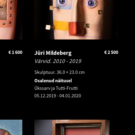
€
1 600
Jüri Mildeberg
€
2 500
Värvid.
2010 - 2019
Skulptuur. 36.0 × 23.0 cm
Osalenud näitusel
Ükssarv ja Tutti-Frutti
05.12.2019
-
04.01.2020