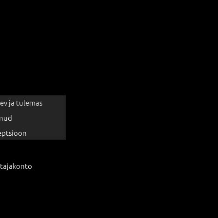
ev ja tulemas
nud
eptsioon
tajakonto