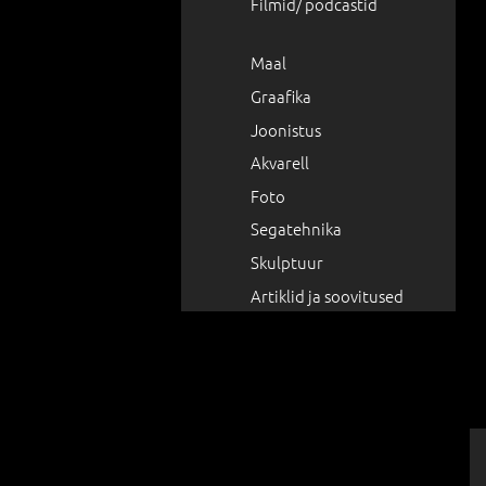
Filmid/ podcastid
Maal
Graafika
Joonistus
Akvarell
Foto
Segatehnika
Skulptuur
Artiklid ja soovitused