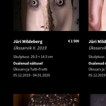
Jüri Mildeberg
€
1 500
Jüri Mil
Ükssarvik II.
2019
Ükssarvik
Skulptuur. 29.5 × 14.5 cm
Skulptuur. 
Osalenud näitusel
Osalenud n
Ükssarv ja Tutti-Frutti
Ükssarv ja 
05.12.2019
-
04.01.2020
05.12.2019