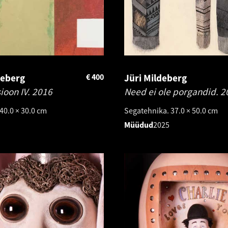
deberg
€
400
Jüri Mildeberg
ioon IV.
2016
Need ei ole porgandid.
2
 40.0 × 30.0 cm
Segatehnika. 37.0 × 50.0 cm
Müüdud
2025