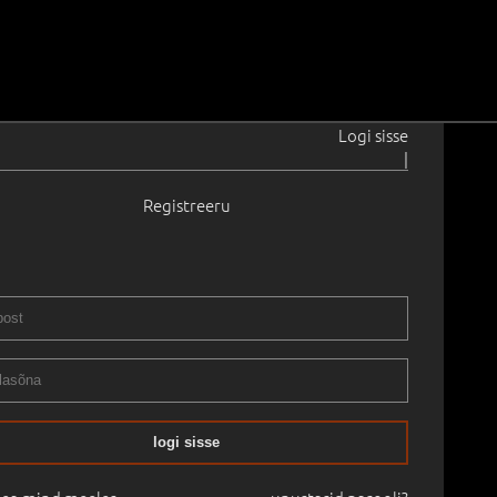
Logi sisse
|
Registreeru
g
1965
0 × 18.5 cm
Saadavus:
Saadaval
Teos asub galeriis.
Raamita
logi sisse