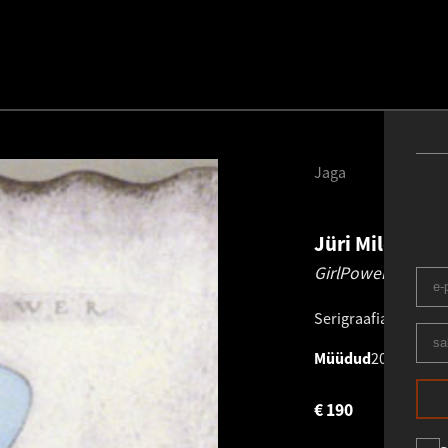
Jaga
Jüri Mildeber
GirlPower.
2007
Serigraafia
.
Klm 26.
Müüdud
2014
€
190