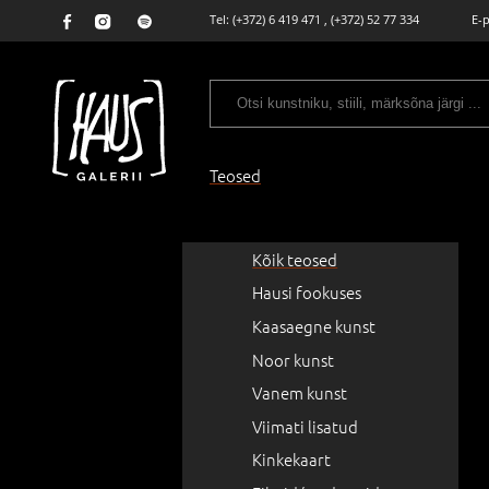
Tel:
(+372) 6 419 471
,
(+372) 52 77 334
E-
Teosed
Kõik teosed
Hausi fookuses
Kaasaegne kunst
Noor kunst
Vanem kunst
Viimati lisatud
Kinkekaart