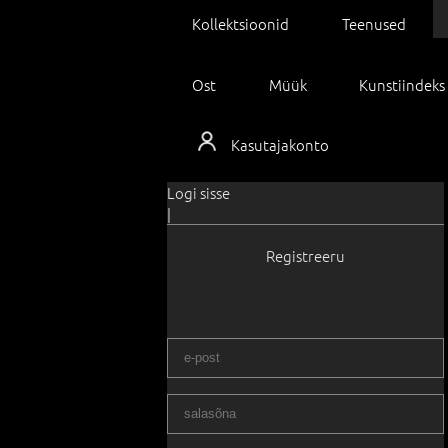
Kollektsioonid
Teenused
Ost
Müük
Kunstiindeks
Kasutajakonto
Logi sisse
|
Registreeru