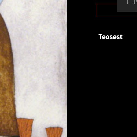
p
Teosest