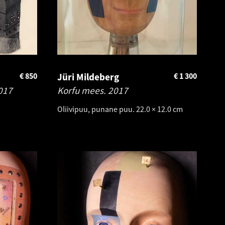
€
850
Jüri Mildeberg
€
1 300
017
Korfu mees.
2017
Oliivipuu, punane puu. 22.0 × 12.0 cm