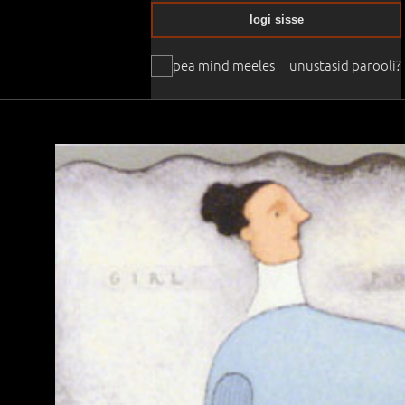
logi sisse
pea mind meeles
unustasid parooli?