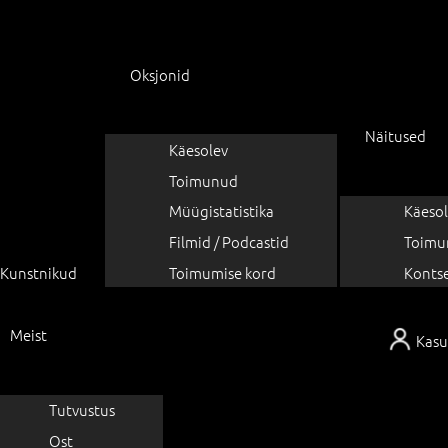
Oksjonid
Näitused
Käesolev
Toimunud
Müügistatistika
Käesol
Filmid / Podcastid
Toimu
Kunstnikud
Toimumise kord
Konts
Meist
Kasu
Tutvustus
Ost