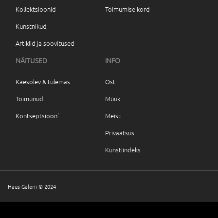
Kollektsioonid
Toimumise kord
Kunstnikud
Artiklid ja soovitused
NÄITUSED
INFO
Käesolev & tulemas
Ost
Toimunud
Müük
Kontseptsioon`
Meist
Privaatsus
Kunstiindeks
Haus Galerii © 2024