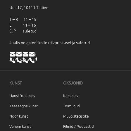
Uus 17, 10111 Tallinn
T – R 11 – 18
L 11 – 16
E, P suletud
Juulis on galerii kollektiivpuhkusel ja suletud
haus@haus.ee
+372 6419 471
KUNST
OKSJONID
Hausi fookuses
Käesolev
Kaasaegne kunst
Toimunud
Noor kunst
Müügistatistika
Vanem kunst
Filmid / Podcastid