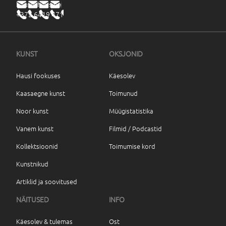
haus@haus.ee
+372 6419 471
KUNST
OKSJONID
Hausi fookuses
Käesolev
Kaasaegne kunst
Toimunud
Noor kunst
Müügistatistika
Vanem kunst
Filmid / Podcastid
Kollektsioonid
Toimumise kord
Kunstnikud
Artiklid ja soovitused
NÄITUSED
INFO
Käesolev & tulemas
Ost