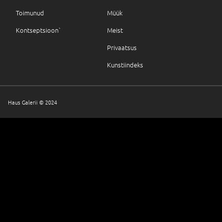
Toimunud
Müük
Kontseptsioon`
Meist
Privaatsus
Kunstiindeks
Haus Galerii © 2024