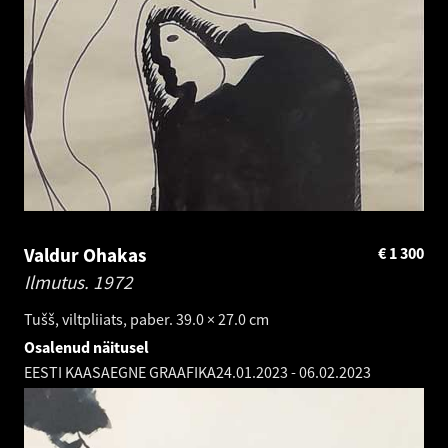
Valdur Ohakas
€
1 300
Ilmutus.
1972
Tušš, viltpliiats, paber. 39.0 × 27.0 cm
Osalenud näitusel
EESTI KAASAEGNE GRAAFIKA
24.01.2023
-
06.02.2023