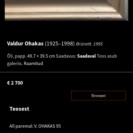
Valdur Ohakas
1925–1998
Brünett.
1995
Õli, papp
.
49.7 × 39.5 cm
Saadavus:
Saadaval
Teos asub
galeriis.
Raamitud
€
2 700
Broneeri
Teosest
All paremal: V. OHAKAS 95