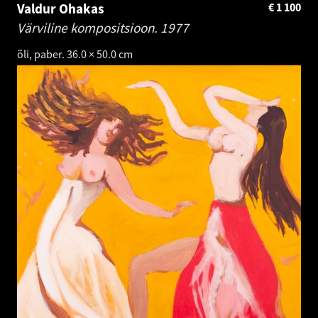
Valdur Ohakas
€
1 100
Värviline kompositsioon.
1977
õli, paber. 36.0 × 50.0 cm