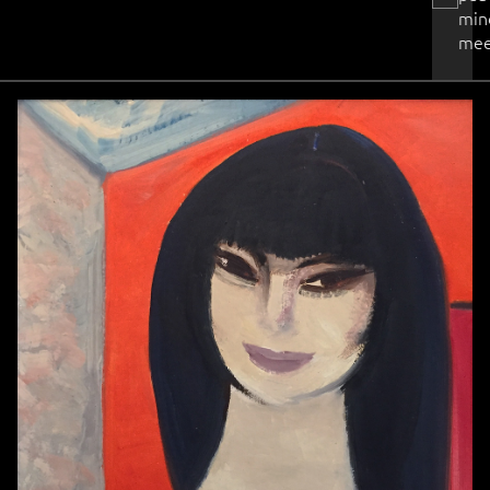
min
mee