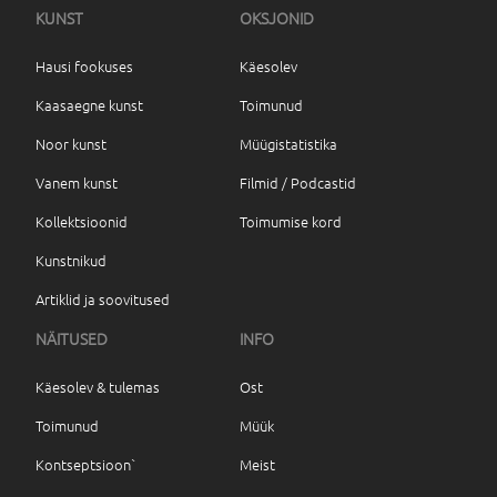
KUNST
OKSJONID
Hausi fookuses
Käesolev
Kaasaegne kunst
Toimunud
Noor kunst
Müügistatistika
Vanem kunst
Filmid / Podcastid
Kollektsioonid
Toimumise kord
Kunstnikud
Artiklid ja soovitused
NÄITUSED
INFO
Käesolev & tulemas
Ost
Toimunud
Müük
Kontseptsioon`
Meist