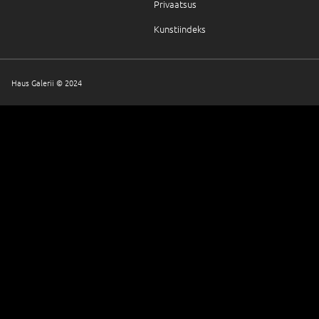
Privaatsus
Kunstiindeks
Haus Galerii © 2024