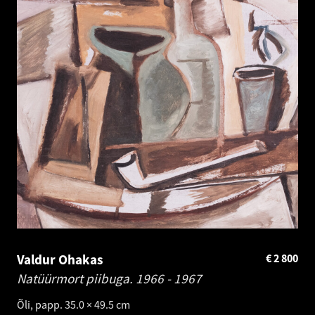
Valdur Ohakas
€
2 800
Natüürmort piibuga.
1966 - 1967
Õli, papp. 35.0 × 49.5 cm