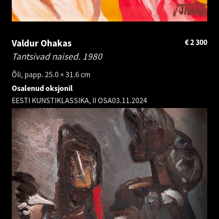
Valdur Ohakas
€
2 300
Tantsivad naised.
1980
Õli, papp. 25.0 × 31.6 cm
Osalenud oksjonil
EESTI KUNSTIKLASSIKA, II OSA
03.11.2024