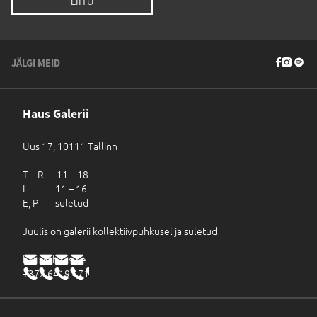
JÄLGI MEID
Haus Galerii
Uus 17, 10111 Tallinn
T – R 11 – 18
L 11 – 16
E, P suletud
Juulis on galerii kollektiivpuhkusel ja suletud
haus@haus.ee
+372 6419 471