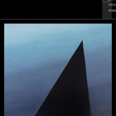
min
mee