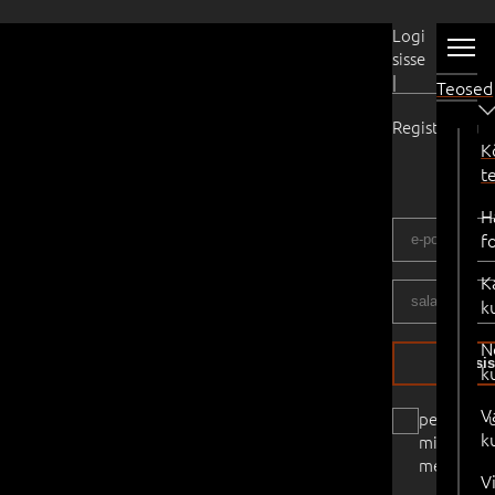
Kasutaja
Logi
sisse
|
Teosed
Registreeru
K
t
H
f
K
k
N
logi si
k
V
pea
k
mind
meeles
V