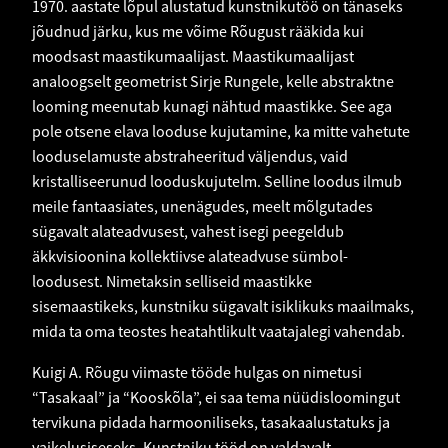
1970. aastate lõpul alustatud kunstnikutöö on tänaseks
jõudnud järku, kus me võime Rõugust rääkida kui
moodsast maastikumaalijast. Maastikumaalijast
analoogselt geometrist Sirje Rungele, kelle abstraktne
looming meenutab kunagi nähtud maastikke. See aga
pole otsene elava looduse kujutamine, ka mitte vahetute
looduselamuste abstraheeritud väljendus, vaid
kristalliseerunud looduskujutelm. Selline loodus ilmub
meile fantaasiates, unenägudes, meelt mõlgutades
sügavalt alateadvusest, vahest isegi peegeldub
äkkvisioonina kollektiivse alateadvuse sümbol-
loodusest. Nimetaksin selliseid maastikke
sisemaastikeks, kunstniku sügavalt isiklikuks maailmaks,
mida ta oma teostes heatahtlikult vaatajalegi vahendab.
Kuigi A. Rõugu viimaste tööde hulgas on nimetusi
“Tasakaal” ja “Kooskõla”, ei saa tema nüüdisloomingut
tervikuna pidada harmooniliseks, tasakaalustatuks ja
vaikelusiseseks. Kunstniku tööd on valdavalt