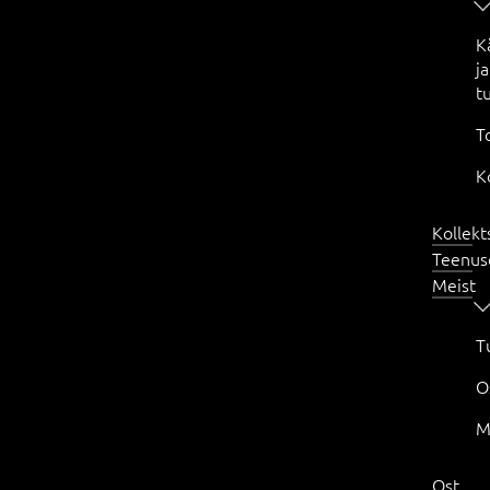
K
ja
t
T
K
Kollekt
Teenus
Meist
T
O
M
Ost