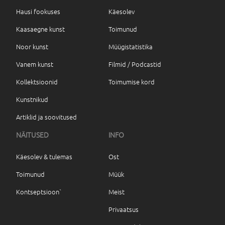
Hausi fookuses
Käesolev
Kaasaegne kunst
Toimunud
Noor kunst
Müügistatistika
Vanem kunst
Filmid / Podcastid
Kollektsioonid
Toimumise kord
Kunstnikud
Artiklid ja soovitused
NÄITUSED
INFO
Käesolev & tulemas
Ost
Toimunud
Müük
Kontseptsioon`
Meist
Privaatsus