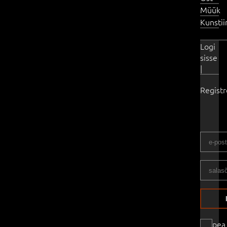
Müük
Kunsti
Logi
sisse
|
Regist
pea