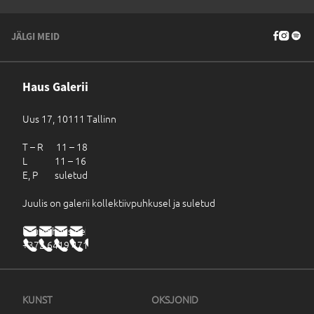
JÄLGI MEID
Haus Galerii
Uus 17, 10111 Tallinn
T – R 11 – 18
L 11 – 16
E, P suletud
Juulis on galerii kollektiivpuhkusel ja suletud
haus@haus.ee
+372 6419 471
KUNST
OKSJONID