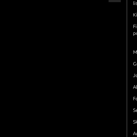
l
K
F
p
M
G
J
A
F
S
S
Ar