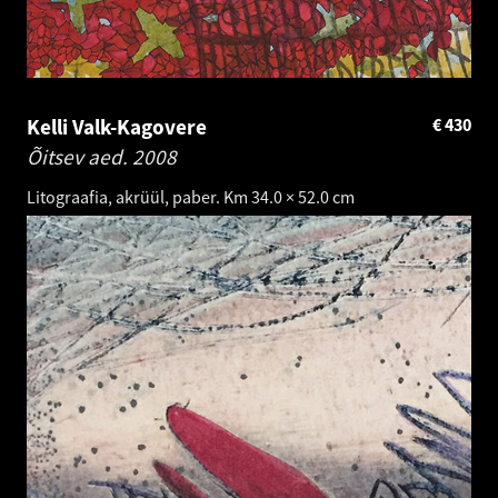
Kelli Valk-Kagovere
€
430
Õitsev aed.
2008
Litograafia, akrüül, paber. Km 34.0 × 52.0 cm