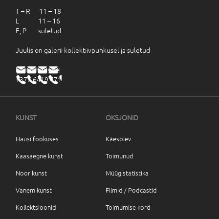
T – R 11 – 18
L 11 – 16
E, P suletud
Juulis on galerii kollektiivpuhkusel ja suletud
haus@haus.ee
+372 6419 471
KUNST
OKSJONID
Hausi fookuses
Käesolev
Kaasaegne kunst
Toimunud
Noor kunst
Müügistatistika
Vanem kunst
Filmid / Podcastid
Kollektsioonid
Toimumise kord