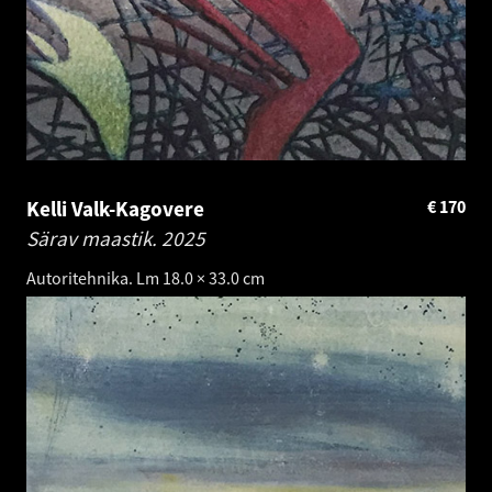
Kelli Valk-Kagovere
€
170
Särav maastik.
2025
Autoritehnika. Lm 18.0 × 33.0 cm