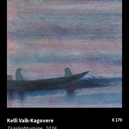
Kelli Valk-Kagovere
€
170
Taaskohtumine.
2026