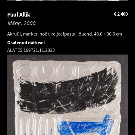
Paul Allik
€
2 400
Mäng.
2000
Akrüül, marker, nöör, reljeefpasta, lõuend. 40.0 × 30.0 cm
Osalenud näitusel
ALATES 1997
21.11.2023