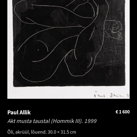
Paul Allik
€
1 600
Akt musta taustal (Hommik III).
1999
Õli, akrüül, lõuend. 30.0 × 31.5 cm