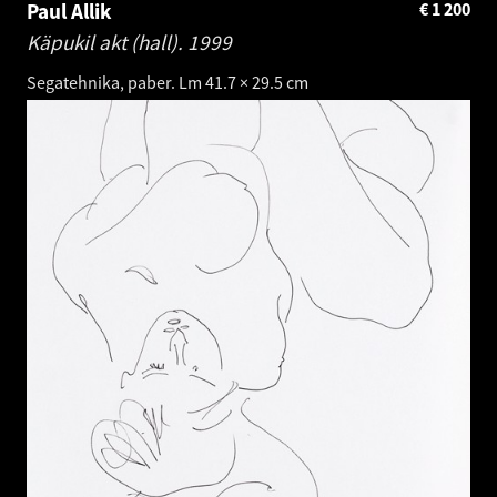
Paul Allik
€
1 200
Käpukil akt (hall).
1999
Segatehnika, paber. Lm 41.7 × 29.5 cm