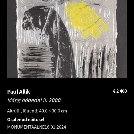
Paul Allik
€
2 400
Mäng hõbedal II.
2000
Akrüül, lõuend. 40.0 × 30.0 cm
Osalenud näitusel
MONUMENTAALNE
16.01.2024