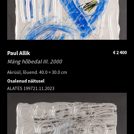
Paul Allik
€
2 400
Mäng hõbedal III.
2000
Akrüül, lõuend. 40.0 × 30.0 cm
Osalenud näitusel
ALATES 1997
21.11.2023