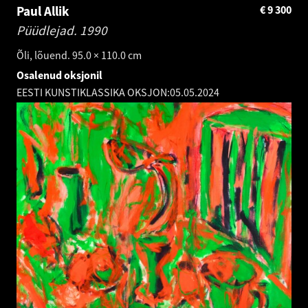
Paul Allik
€
9 300
Püüdlejad.
1990
Õli, lõuend. 95.0 × 110.0 cm
Osalenud oksjonil
EESTI KUNSTIKLASSIKA OKSJON:
05.05.2024