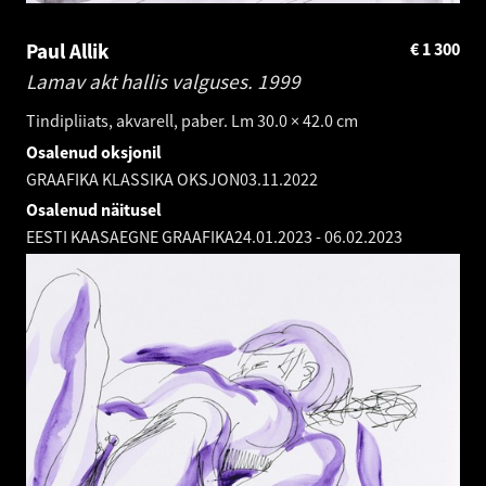
Paul Allik
€
1 300
Lamav akt hallis valguses.
1999
Tindipliiats, akvarell, paber. Lm 30.0 × 42.0 cm
Osalenud oksjonil
GRAAFIKA KLASSIKA OKSJON
03.11.2022
Osalenud näitusel
EESTI KAASAEGNE GRAAFIKA
24.01.2023
-
06.02.2023