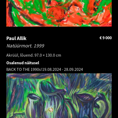
Paul Allik
€
9 000
Natüürmort.
1999
Akrüül, lõuend. 97.0 × 130.0 cm
Osalenud näitusel
BACK TO THE 1990s!
19.08.2024
-
28.09.2024