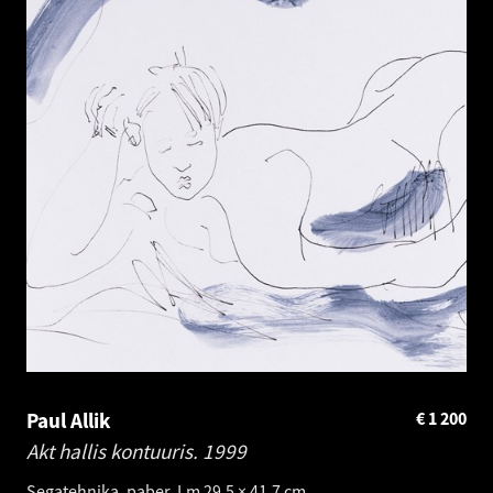
Paul Allik
€
1 200
Akt hallis kontuuris.
1999
Segatehnika, paber. Lm 29.5 × 41.7 cm