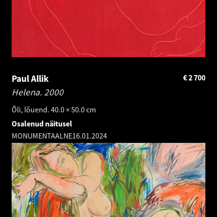
Paul Allik
€
2 700
Helena.
2000
Õli, lõuend. 40.0 × 50.0 cm
Osalenud näitusel
MONUMENTAALNE
16.01.2024