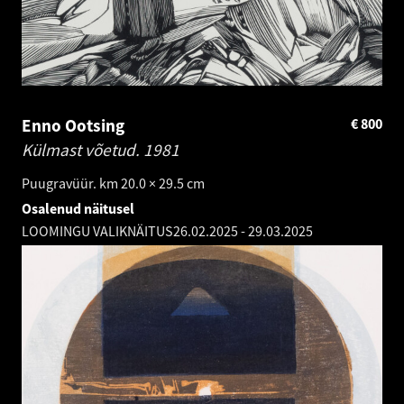
Enno Ootsing
€
800
Külmast võetud.
1981
Puugravüür. km 20.0 × 29.5 cm
Osalenud näitusel
LOOMINGU VALIKNÄITUS
26.02.2025
-
29.03.2025