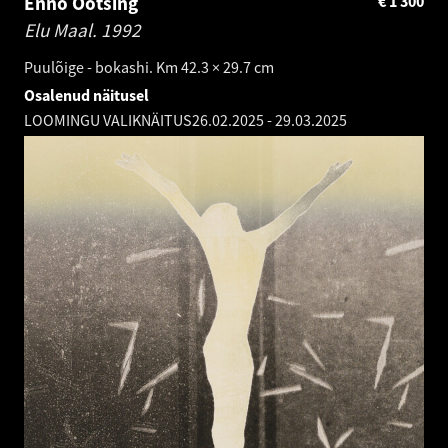
Enno Ootsing
€
1 300
Elu Maal.
1992
Puulõige - bokashi. Km 42.3 × 29.7 cm
Osalenud näitusel
LOOMINGU VALIKNÄITUS
26.02.2025
-
29.03.2025