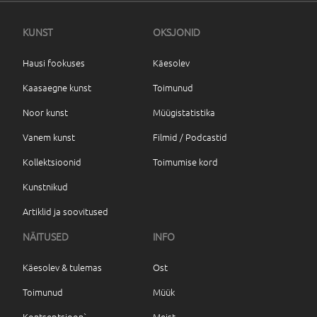
KUNST
OKSJONID
Hausi fookuses
Käesolev
Kaasaegne kunst
Toimunud
Noor kunst
Müügistatistika
Vanem kunst
Filmid / Podcastid
Kollektsioonid
Toimumise kord
Kunstnikud
Artiklid ja soovitused
NÄITUSED
INFO
Käesolev & tulemas
Ost
Toimunud
Müük
Kontseptsioon`
Meist