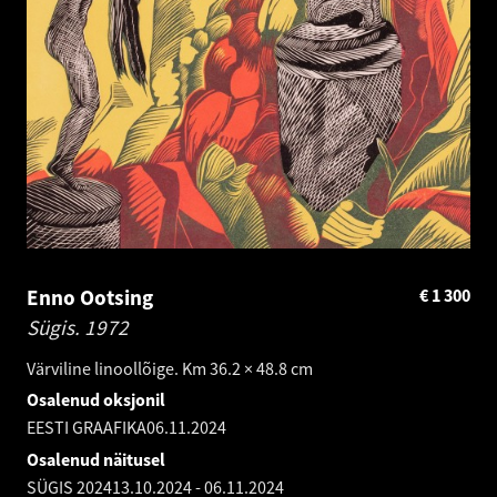
Enno Ootsing
€
1 300
Sügis.
1972
Värviline linoollõige. Km 36.2 × 48.8 cm
Osalenud oksjonil
EESTI GRAAFIKA
06.11.2024
Osalenud näitusel
SÜGIS 2024
13.10.2024
-
06.11.2024