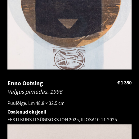
Enno Ootsing
€
1 350
Valgus pimedas.
1996
Puulõige. Lm 48.8 × 32.5 cm
Osalenud oksjonil
EESTI KUNSTI SÜGISOKSJON 2025, III OSA
10.11.2025