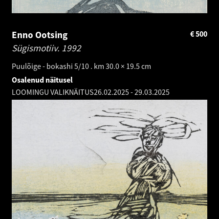
Enno Ootsing
€
500
Sügismotiiv.
1992
Puulõige - bokashi 5/10 . km 30.0 × 19.5 cm
Osalenud näitusel
LOOMINGU VALIKNÄITUS
26.02.2025
-
29.03.2025