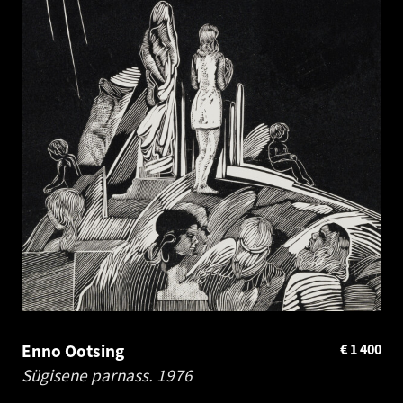
Enno Ootsing
€
1 400
Sügisene parnass.
1976