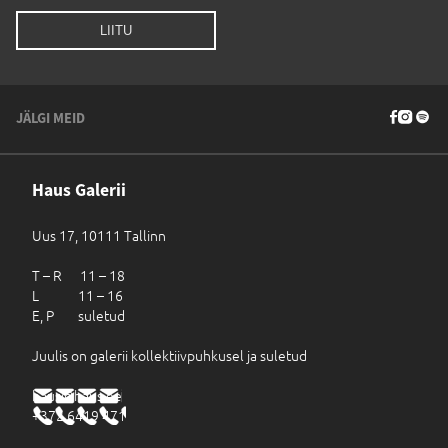
JÄLGI MEID
Haus Galerii
Uus 17, 10111 Tallinn
T – R 11 – 18
L 11 – 16
E, P suletud
Juulis on galerii kollektiivpuhkusel ja suletud
haus@haus.ee
+372 6419 471