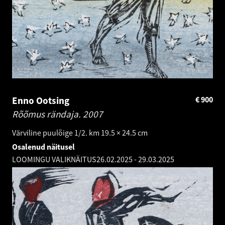
Enno Ootsing
€
900
Rõõmus rändaja.
2007
Värviline puulõige 1/2. km 19.5 × 24.5 cm
Osalenud näitusel
LOOMINGU VALIKNÄITUS
26.02.2025
-
29.03.2025