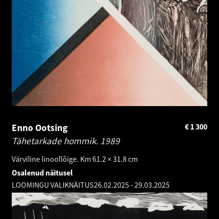
Enno Ootsing
€
1 300
Tähetarkade hommik.
1989
Värviline linoollõige. Km 61.2 × 31.8 cm
Osalenud näitusel
LOOMINGU VALIKNÄITUS
26.02.2025
-
29.03.2025