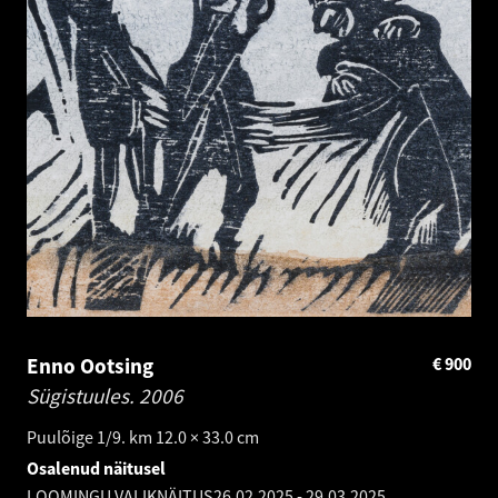
Enno Ootsing
€
900
Sügistuules.
2006
Puulõige 1/9. km 12.0 × 33.0 cm
Osalenud näitusel
LOOMINGU VALIKNÄITUS
26.02.2025
-
29.03.2025