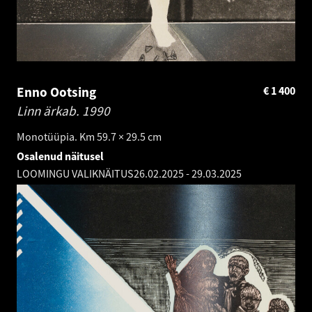
Enno Ootsing
€
1 400
Linn ärkab.
1990
Monotüüpia. Km 59.7 × 29.5 cm
Osalenud näitusel
LOOMINGU VALIKNÄITUS
26.02.2025
-
29.03.2025