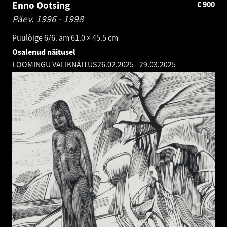
Enno Ootsing
€
900
Päev.
1996 - 1998
Puulõige 6/6. am 61.0 × 45.5 cm
Osalenud näitusel
LOOMINGU VALIKNÄITUS
26.02.2025
-
29.03.2025