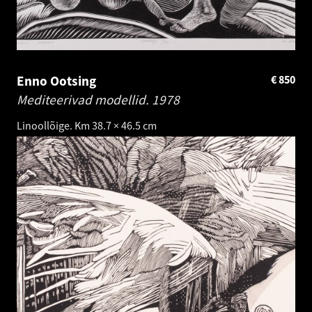
Enno Ootsing
€
850
Mediteerivad modellid.
1978
Linoollõige. Km 38.7 × 46.5 cm