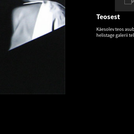
p
Teosest
Käesolev teos asub
helistage galerii te