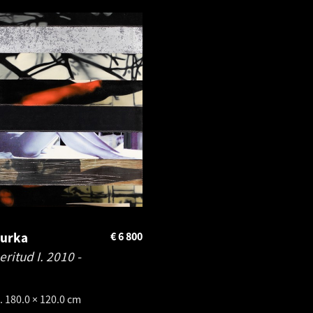
Murka
€
6 800
eritud I.
2010 -
. 180.0 × 120.0 cm