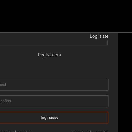
Logi sisse
|
Registreeru
1981
06
 140.0 cm
Saadavus:
Ei ole saadaval
Raamita
6
-
01.04.2006
logi sisse