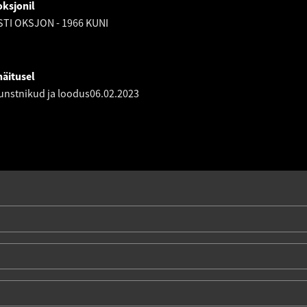
ksjonil
STI OKSJON - 1966 KUNI
äitusel
kunstnikud ja loodus
06.02.2023