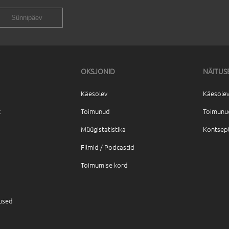
OKSJONID
NÄITUS
Käesolev
Käesolev
t
Toimunud
Toimunu
Müügistatistika
Kontsep
Filmid / Podcastid
Toimumise kord
tused