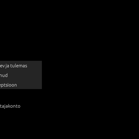
ev ja tulemas
nud
eptsioon
tajakonto