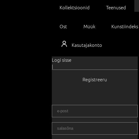
Kollektsioonid
Teenused
Ost
Müük
Kunstiindeks
Kasutajakonto
Logi sisse
|
Registreeru