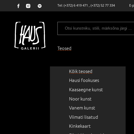
Tel:
(+372) 6 419 471
,
(+372) 52 77 334
E-
Teosed
Kõik teosed
Hausi fookuses
Kaasaegne kunst
Noor kunst
Vanem kunst
Viimati lisatud
Kinkekaart