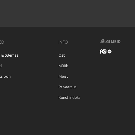
ED
INFO
JÄLGI MEID
 & tulemas
Ost
d
Müük
tsioon`
Meist
Privaatsus
Kunstiindeks