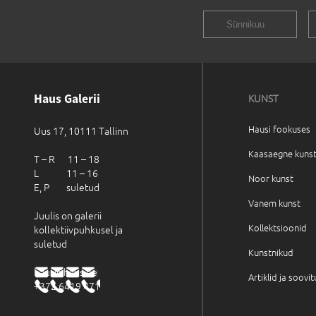
Haus Galerii
KUNST
Hausi fookuses
Uus 17, 10111 Tallinn
Kaasaegne kuns
T – R 11 – 18
L 11 – 16
Noor kunst
E, P suletud
Vanem kunst
Juulis on galerii
Kollektsioonid
kollektiivpuhkusel ja
suletud
Kunstnikud
haus@haus.ee
Artiklid ja soovi
+372 6419 471