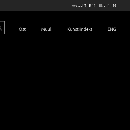
Avatud: T - R 11 - 18; L 11 - 16
Ost
Müük
Kunstiindeks
ENG