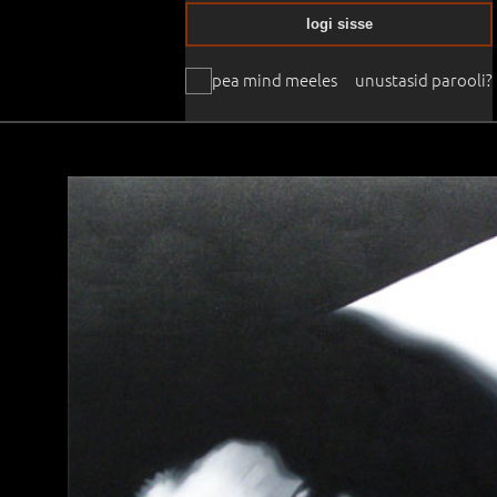
logi sisse
pea mind meeles
unustasid parooli?