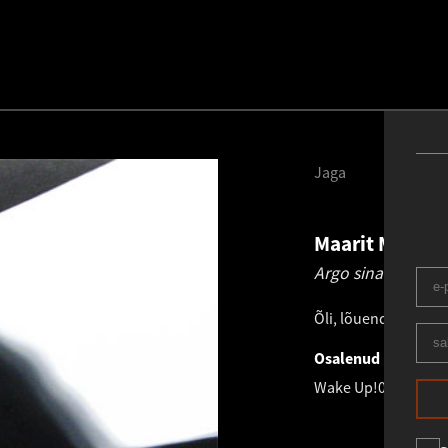
Jaga
Maarit Murka
Argo sina vä 1.
20
Õli, lõuend
.
140.0 ×
Osalenud näitusel
Wake Up!
08.03.200