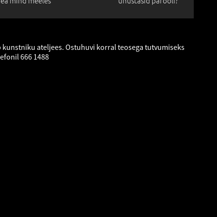
ea mind meeles
unustasid parooli?
 kunstniku ateljees. Ostuhuvi korral teosega tutvumiseks
lefonil 666 1488