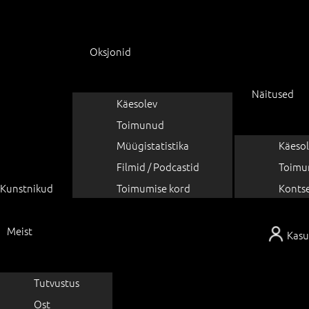
Oksjonid
Näitused
Käesolev
Toimunud
Müügistatistika
Käesol
Filmid / Podcastid
Toimu
Kunstnikud
Toimumise kord
Konts
Meist
Kasu
Tutvustus
Ost