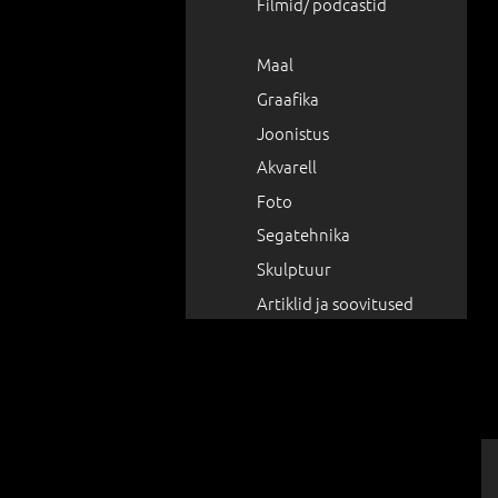
Filmid/ podcastid
Maal
Graafika
Joonistus
Akvarell
Foto
Segatehnika
Skulptuur
Artiklid ja soovitused