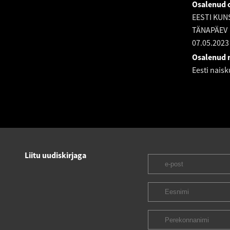
Osalenud o
EESTI KUN
TÄNAPÄEV
07.05.2023
Osalenud n
Eesti nais
Liitu uudiskirjaga