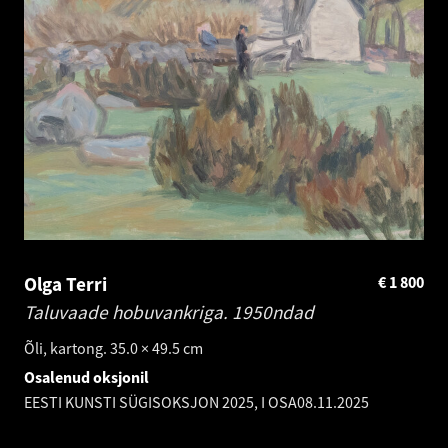
Olga Terri
€
1 800
Taluvaade hobuvankriga.
1950ndad
Õli, kartong. 35.0 × 49.5 cm
Osalenud oksjonil
EESTI KUNSTI SÜGISOKSJON 2025, I OSA
08.11.2025