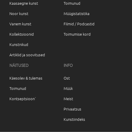
Kaasaegne kunst
Toimunud
Noor kunst
Müügistatistika
Vanem kunst
Filmid / Podcastid
Kollektsioonid
Toimumise kord
Kunstnikud
Artiklid ja soovitused
NÄITUSED
INFO
Käesolev & tulemas
Ost
Toimunud
Müük
Kontseptsioon`
Meist
Privaatsus
Kunstiindeks