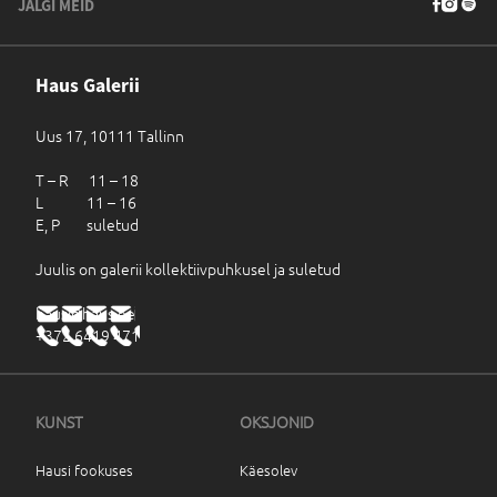
JÄLGI MEID
Haus Galerii
Uus 17, 10111 Tallinn
T – R 11 – 18
L 11 – 16
E, P suletud
Juulis on galerii kollektiivpuhkusel ja suletud
haus@haus.ee
+372 6419 471
KUNST
OKSJONID
Hausi fookuses
Käesolev