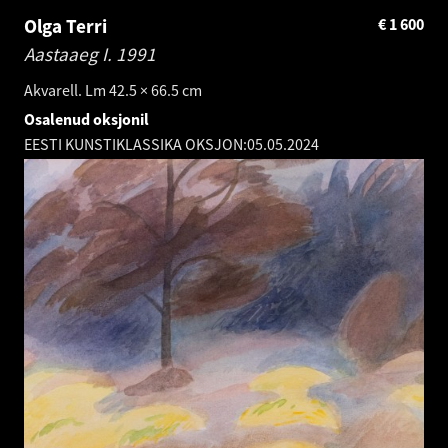
Olga Terri
€
1 600
Aastaaeg I.
1991
Akvarell. Lm 42.5 × 66.5 cm
Osalenud oksjonil
EESTI KUNSTIKLASSIKA OKSJON:
05.05.2024