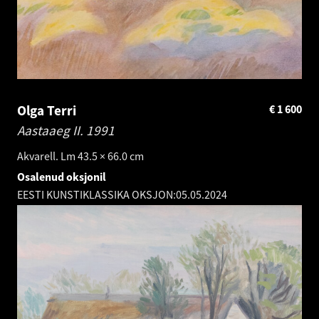
Olga Terri
€
1 600
Aastaaeg II.
1991
Akvarell. Lm 43.5 × 66.0 cm
Osalenud oksjonil
EESTI KUNSTIKLASSIKA OKSJON:
05.05.2024