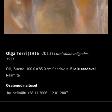
Olga Terri
1916–2011
Lumi sulab mägedes.
1971
Õli, lõuend
.
100.0 × 85.0 cm
Saadavus:
Ei ole saadaval
Raamita
Osalenud näitusel
Juubelinäitus
28.11.2006
-
12.01.2007