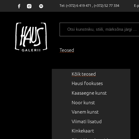
Tel:
(+372) 6 419 471
,
(+372) 52 77 334
E-
Teosed
Kõik teosed
Hausi fookuses
Kaasaegne kunst
Noor kunst
Vanem kunst
Viimati lisatud
Kinkekaart