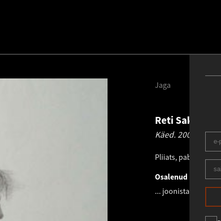
Jaga
Reti Saks
196
Käed.
2004
Pliiats, paber
.
49.0 ×
Osalenud näitusel
... joonistab ja kujut