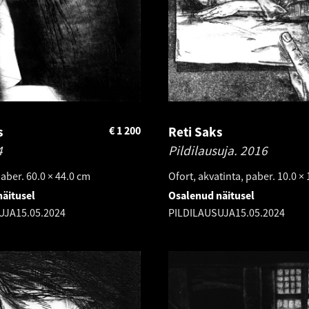
s
€
1 200
Reti Saks
4
Pildilausuja.
2016
aber. 60.0 × 44.0 cm
Ofort, akvatinta, paber. 10.0 ×
äitusel
Osalenud näitusel
UJA
15.05.2024
PILDILAUSUJA
15.05.2024