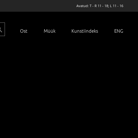
Avatud: T - R 11 - 18; L 11 - 16
Ost
Müük
Kunstiindeks
ENG