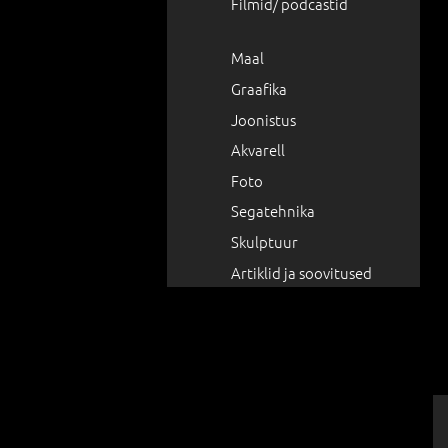
Filmid/ podcastid
Maal
Graafika
Joonistus
Akvarell
Foto
Segatehnika
Skulptuur
Artiklid ja soovitused