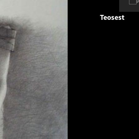
p
Teosest