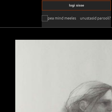
logi sisse
pea mind meeles
unustasid parooli?