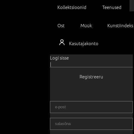
Kollektsioonid
Teenused
Ost
Müük
Kunstiindeks
Kasutajakonto
Logi sisse
|
Registreeru