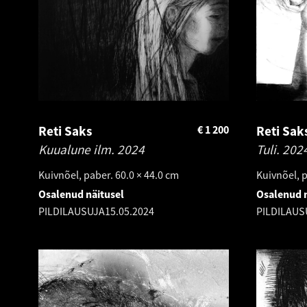
Reti Saks
€
1 200
Reti Sak
Kuualune ilm.
2024
Tuli.
202
Kuivnõel, paber. 60.0 × 44.0 cm
Kuivnõel, p
Osalenud näitusel
Osalenud n
PILDILAUSUJA
15.05.2024
PILDILAUS