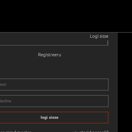
Logi sisse
|
Registreeru
0
 34.0 cm
Saadavus:
Ei ole saadaval
Raamita
ab ...
05.05.2004
-
04.06.2004
logi sisse