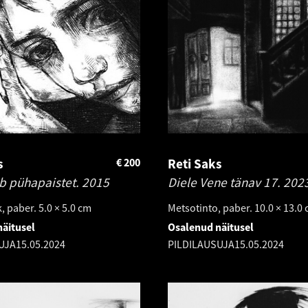
s
€
200
Reti Saks
 pühapaistet.
2015
Diele Vene tänav 17.
202
 paber. 5.0 × 5.0 cm
Metsotinto, paber. 10.0 × 13.0
äitusel
Osalenud näitusel
UJA
15.05.2024
PILDILAUSUJA
15.05.2024