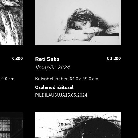
€
300
Reti Saks
€
1 200
Ilmapiir.
2024
 10.0 cm
Kuivnõel, paber. 64.0 × 49.0 cm
Osalenud näitusel
PILDILAUSUJA
15.05.2024