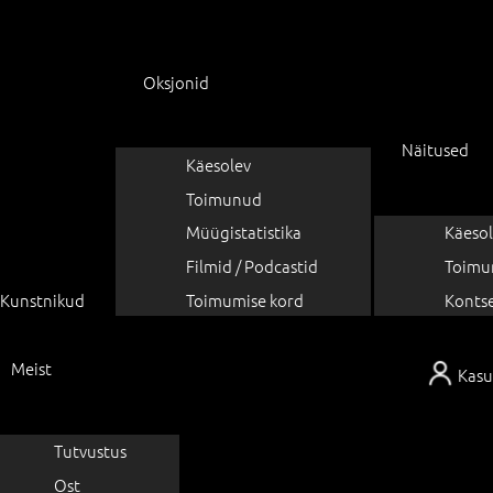
Oksjonid
Näitused
Käesolev
Toimunud
Müügistatistika
Käesol
Filmid / Podcastid
Toimu
Kunstnikud
Toimumise kord
Konts
Meist
Kasu
Tutvustus
Ost