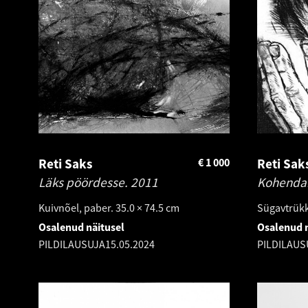
Reti Saks
€
1 000
Reti Sak
Läks pöördesse.
2011
Kohendab
Kuivnõel, paber. 35.0 × 74.5 cm
Sügavtrükk,
Osalenud näitusel
Osalenud n
PILDILAUSUJA
15.05.2024
PILDILAUS