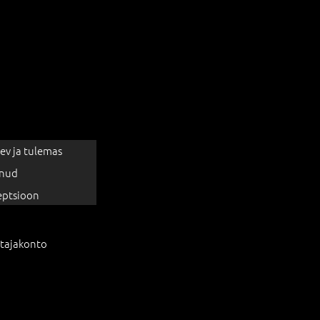
ev ja tulemas
nud
eptsioon
tajakonto