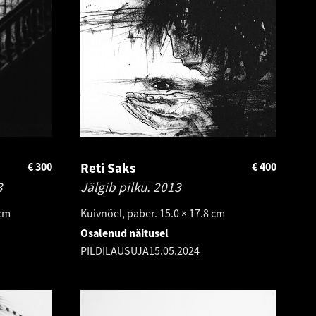
€
300
Reti Saks
€
400
3
Jälgib pilku.
2013
 cm
Kuivnõel, paber. 15.0 × 17.8 cm
Osalenud näitusel
PILDILAUSUJA
15.05.2024