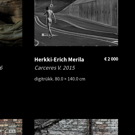
Herkki-Erich Merila
€
2 000
6
Carceres V.
2015
digitrükk. 80.0 × 140.0 cm