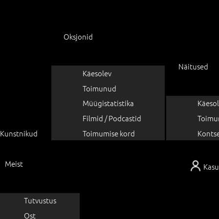
Oksjonid
Näitused
Käesolev
Toimunud
Müügistatistika
Käesol
Filmid / Podcastid
Toimu
Kunstnikud
Toimumise kord
Konts
Meist
Kasu
Tutvustus
Ost