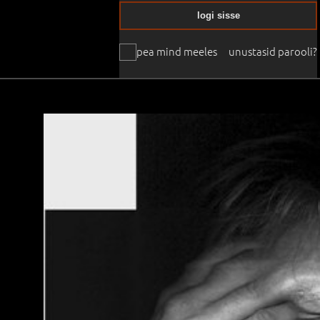
logi sisse
pea mind meeles
unustasid parooli?