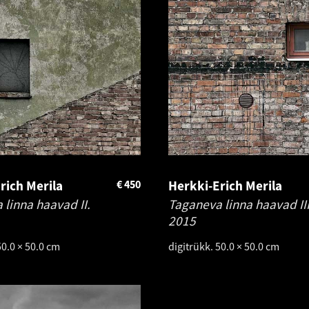
rich Merila
€
450
Herkki-Erich Merila
linna haavad II.
Taganeva linna haavad III
2015
50.0 × 50.0 cm
digitrükk. 50.0 × 50.0 cm