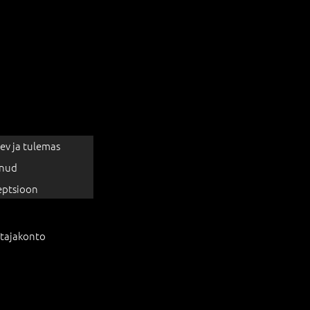
ev ja tulemas
nud
eptsioon
tajakonto