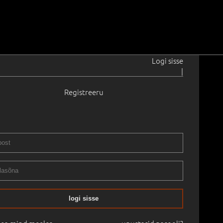
Logi sisse
|
Registreeru
Merila
1964
aadaval
Raamita
.2003
-
05.02.2003
logi sisse