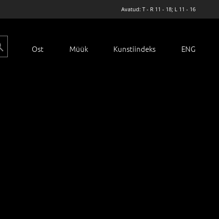
Avatud: T - R 11 - 18; L 11 - 16
Ost
Müük
Kunstiindeks
ENG