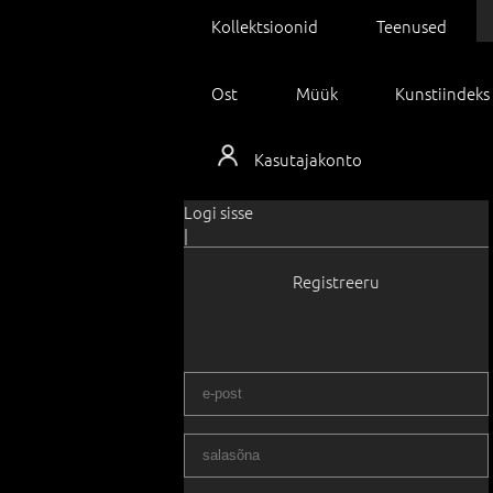
Kollektsioonid
Teenused
Ost
Müük
Kunstiindeks
Kasutajakonto
Logi sisse
|
Registreeru