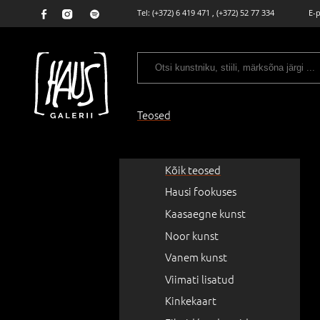
Tel:
(+372) 6 419 471
,
(+372) 52 77 334
E-
Teosed
Kõik teosed
Hausi fookuses
Kaasaegne kunst
Noor kunst
Vanem kunst
Viimati lisatud
Kinkekaart