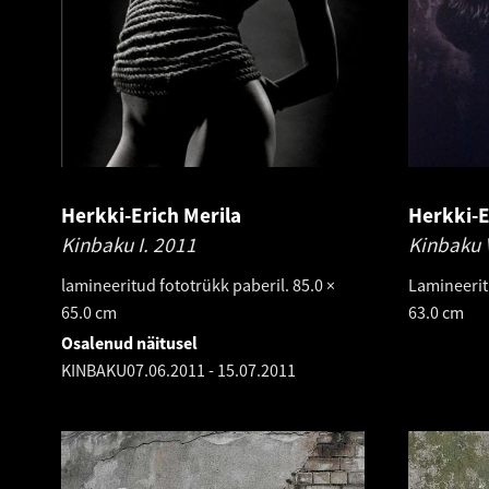
Herkki-Erich Merila
Herkki-E
Kinbaku I.
2011
Kinbaku V
lamineeritud fototrükk paberil. 85.0 ×
Lamineeritu
65.0 cm
63.0 cm
Osalenud näitusel
KINBAKU
07.06.2011
-
15.07.2011