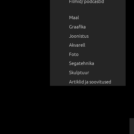
Filmid/ podcastid
Maal
Graafika
Joonistus
Akvarell
Foto
Segatehnika
Skulptuur
Artiklid ja soovitused