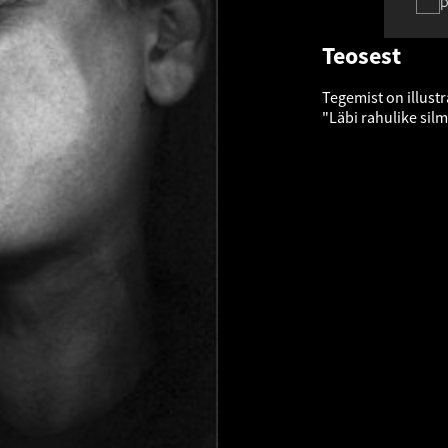
p
Teosest
Tegemist on illust
"Läbi rahulike sil