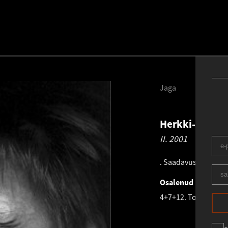
Jaga
Herkki-Erich 
II.
2001
.
Saadavus:
Ei ole s
Osalenud näitusel
4+7+12. Tolm.
22.01