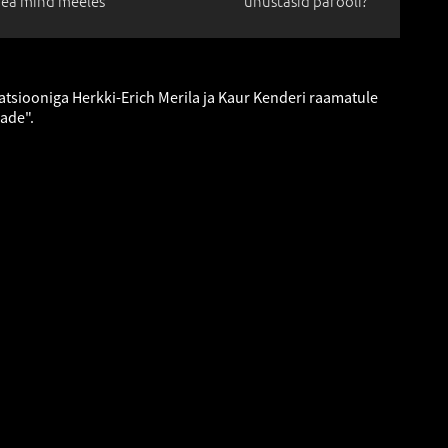
ea mind meeles
unustasid parooli?
ratsiooniga Herkki-Erich Merila ja Kaur Kenderi raamatule
made".