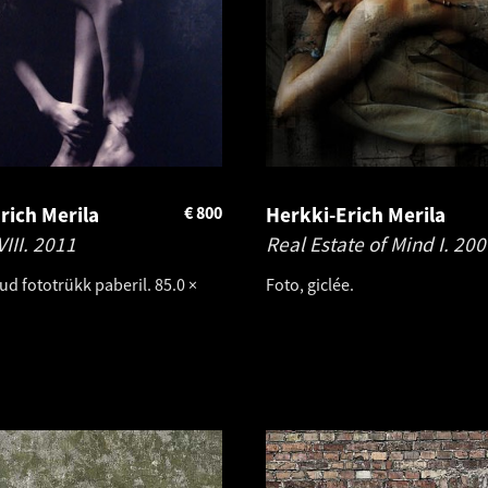
rich Merila
€
800
Herkki-Erich Merila
III.
2011
Real Estate of Mind I.
200
d fototrükk paberil. 85.0 ×
Foto, giclée.