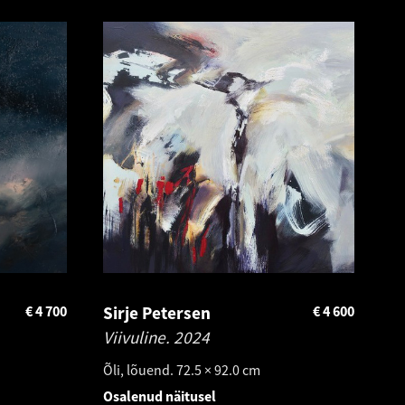
€
4 700
Sirje Petersen
€
4 600
Viivuline.
2024
Õli, lõuend. 72.5 × 92.0 cm
Osalenud näitusel