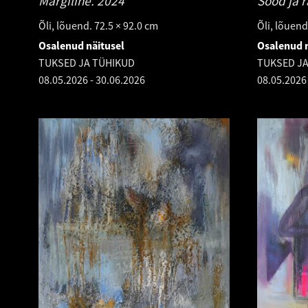
Märgiline.
2024
Sood ja r
Õli, lõuend. 72.5 × 92.0 cm
Õli, lõuend
Osalenud näitusel
Osalenud n
TUKSED JA TÜHIKUD
TUKSED J
08.05.2026
-
30.06.2026
08.05.2026