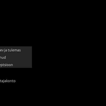
ev ja tulemas
nud
eptsioon
tajakonto