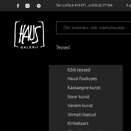
Tel:
(+372) 6 419 471
,
(+372) 52 77 334
E-
Teosed
Kõik teosed
Hausi fookuses
Kaasaegne kunst
Noor kunst
Vanem kunst
Viimati lisatud
Kinkekaart