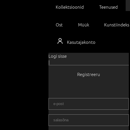
Kollektsioonid
Teenused
Ost
Müük
Kunstiindeks
Kasutajakonto
Logi sisse
|
Registreeru