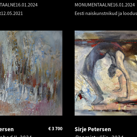
TAALNE
16.01.2024
MONUMENTAALNE
16.01.2024
t
12.05.2021
Eesti naiskunstnikud ja loodu
tersen
€
3 700
Sirje Petersen