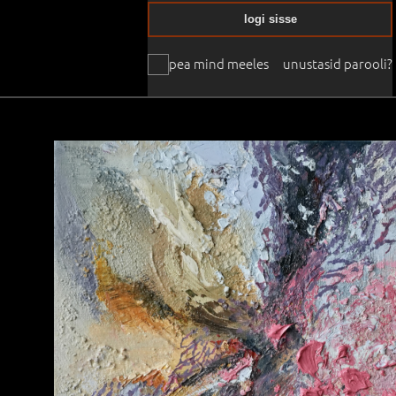
logi sisse
pea mind meeles
unustasid parooli?