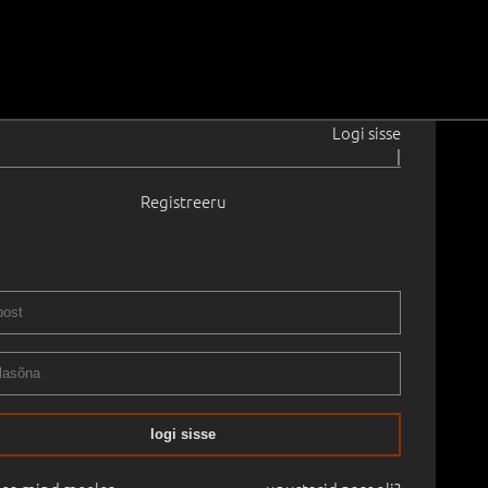
Logi sisse
|
Registreeru
1959
sed XV.
2025
0.0 cm
Saadavus:
Saadaval
Teos ei asu galeriis, tutvumiseks
ndust.
Raamitud
logi sisse
D
08.05.2026
-
30.06.2026