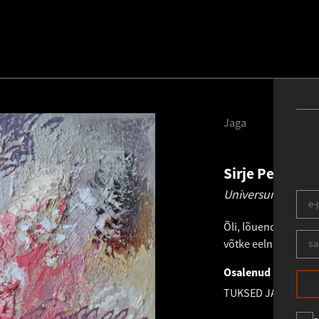
Jaga
Sirje Petersen
Universumi osake
Õli, lõuend
.
30.0 × 3
võtke eelnevalt ühe
Osalenud näitusel
TUKSED JA TÜHIKU