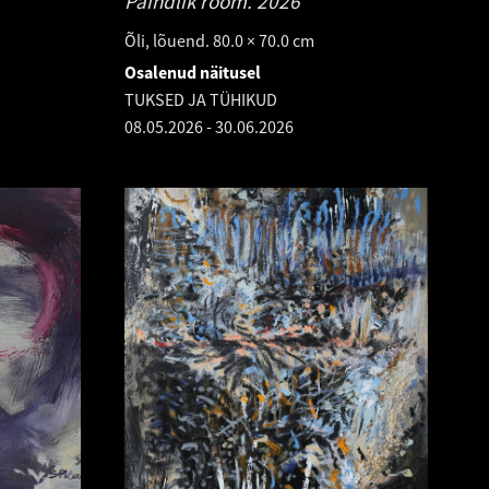
Paindlik rõõm.
2026
Õli, lõuend. 80.0 × 70.0 cm
Osalenud näitusel
TUKSED JA TÜHIKUD
08.05.2026
-
30.06.2026