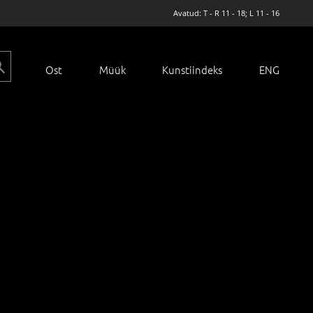
Avatud: T - R 11 - 18; L 11 - 16
Ost
Müük
Kunstiindeks
ENG