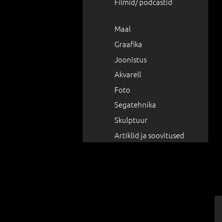
Filmid/ podcastid
Maal
Graafika
Joonistus
Akvarell
Foto
Segatehnika
Skulptuur
Artiklid ja soovitused