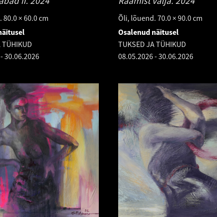
abad II.
2024
Raamist välja.
2024
. 80.0 × 60.0 cm
Õli, lõuend. 70.0 × 90.0 cm
äitusel
Osalenud näitusel
A TÜHIKUD
TUKSED JA TÜHIKUD
-
30.06.2026
08.05.2026
-
30.06.2026