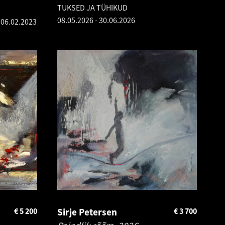
TUKSED JA TÜHIKUD
08.05.2026
-
30.06.2026
s
06.02.2023
€
5 200
Sirje Petersen
€
3 700