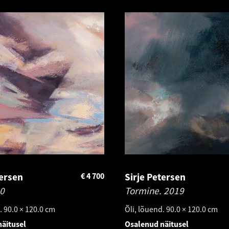
tersen
€
4 700
Sirje Petersen
0
Tormine.
2019
. 90.0 × 120.0 cm
Õli, lõuend. 90.0 × 120.0 cm
äitusel
Osalenud näitusel