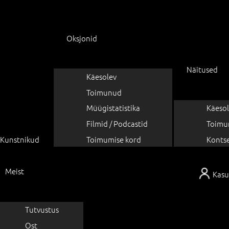
Oksjonid
Näitused
Käesolev
Toimunud
Müügistatistika
Käesol
Filmid / Podcastid
Toimu
Kunstnikud
Toimumise kord
Konts
Meist
Kasu
Tutvustus
Ost