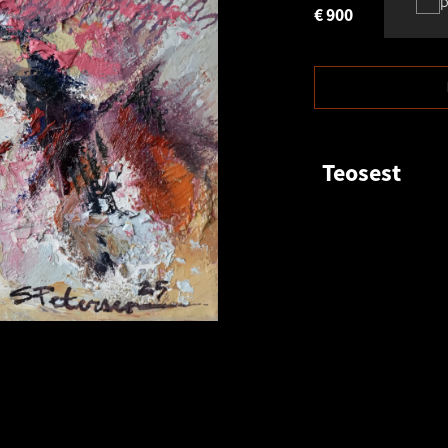
p
€
900
Teosest