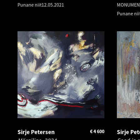
Punane niit
12.05.2021
MONUMEN
Punane nii
Sirje Petersen
€
4 600
Sirje Pe