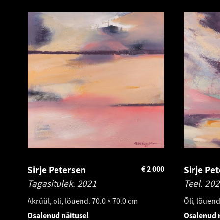
Sirje Petersen
€
2 000
Sirje Pe
Tagasitulek.
2021
Teel.
202
Akrüül, oli, lõuend. 70.0 × 70.0 cm
Õli, lõuend
Osalenud näitusel
Osalenud n