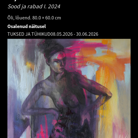
Sood ja rabad I.
2024
Õli, lõuend. 80.0 × 60.0 cm
Osalenud näitusel
TUKSED JA TÜHIKUD
08.05.2026
-
30.06.2026