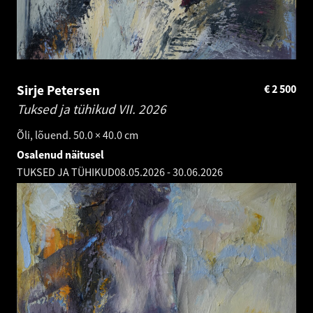
Sirje Petersen
€
2 500
Tuksed ja tühikud VII.
2026
Õli, lõuend. 50.0 × 40.0 cm
Osalenud näitusel
TUKSED JA TÜHIKUD
08.05.2026
-
30.06.2026