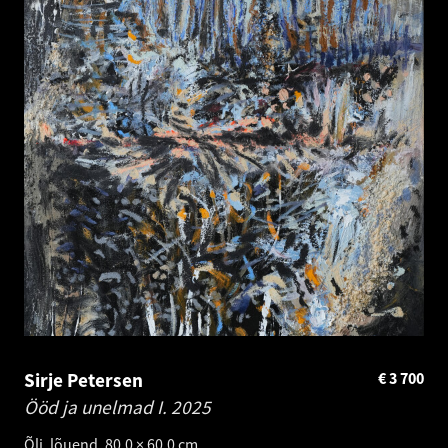
Sirje Petersen
€
3 700
Ööd ja unelmad I.
2025
Õli, lõuend. 80.0 × 60.0 cm