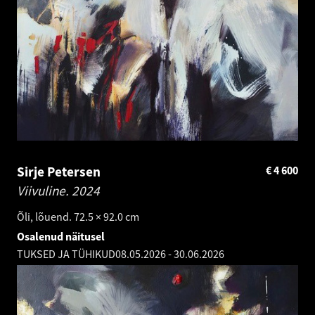
Sirje Petersen
€
4 600
Viivuline.
2024
Õli, lõuend. 72.5 × 92.0 cm
Osalenud näitusel
TUKSED JA TÜHIKUD
08.05.2026
-
30.06.2026