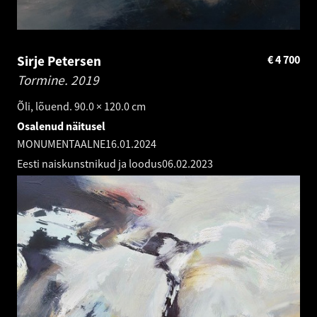
Sirje Petersen
€
4 700
Tormine.
2019
Õli, lõuend. 90.0 × 120.0 cm
Osalenud näitusel
MONUMENTAALNE
16.01.2024
Eesti naiskunstnikud ja loodus
06.02.2023