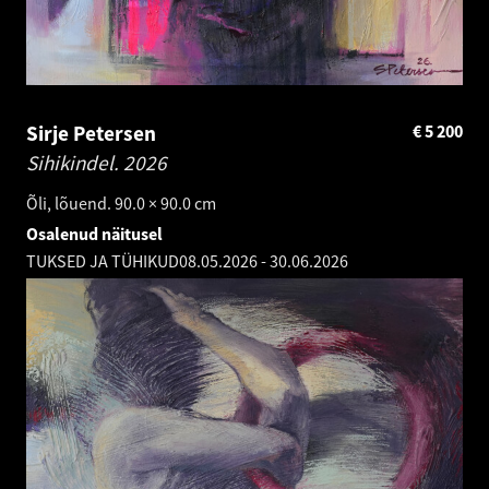
Sirje Petersen
€
5 200
Sihikindel.
2026
Õli, lõuend. 90.0 × 90.0 cm
Osalenud näitusel
TUKSED JA TÜHIKUD
08.05.2026
-
30.06.2026