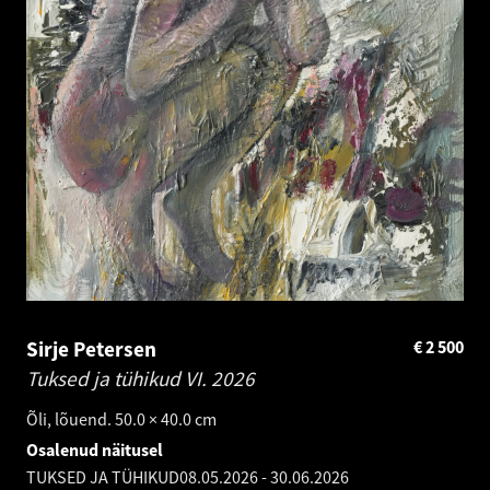
Sirje Petersen
€
2 500
Tuksed ja tühikud VI.
2026
Õli, lõuend. 50.0 × 40.0 cm
Osalenud näitusel
TUKSED JA TÜHIKUD
08.05.2026
-
30.06.2026