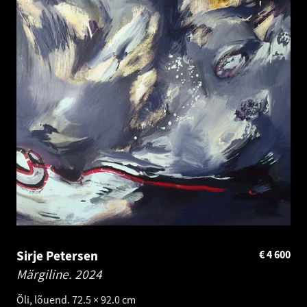
Sirje Petersen
€
4 600
Märgiline.
2024
Õli, lõuend. 72.5 × 92.0 cm