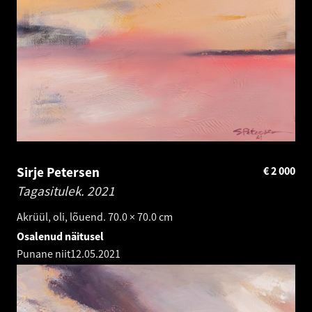
Sirje Petersen
€
2 000
Tagasitulek.
2021
Akrüül, oli, lõuend. 70.0 × 70.0 cm
Osalenud näitusel
Punane niit
12.05.2021