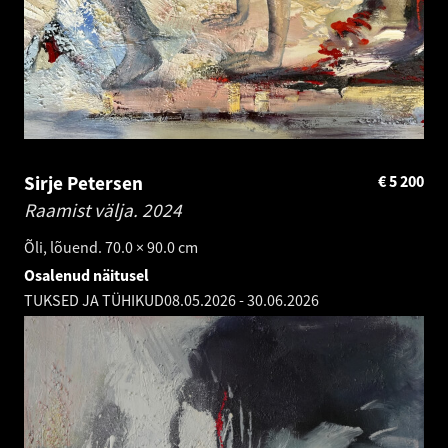
Sirje Petersen
€
5 200
Raamist välja.
2024
Õli, lõuend. 70.0 × 90.0 cm
Osalenud näitusel
TUKSED JA TÜHIKUD
08.05.2026
-
30.06.2026