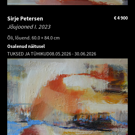
Sirje Petersen
€
4 900
Jõujooned I.
2023
Õli, lõuend. 60.0 × 84.0 cm
Osalenud näitusel
TUKSED JA TÜHIKUD
08.05.2026
-
30.06.2026