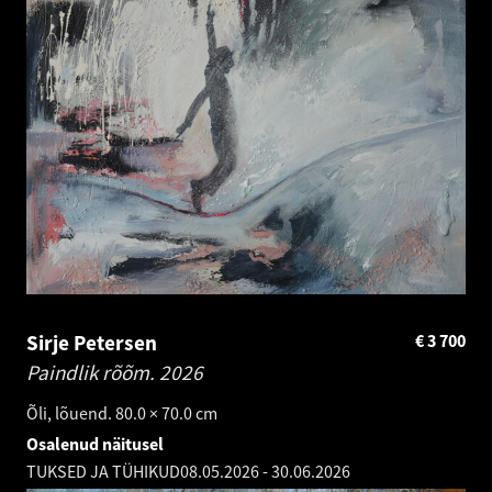
Sirje Petersen
€
3 700
Paindlik rõõm.
2026
Õli, lõuend. 80.0 × 70.0 cm
Osalenud näitusel
TUKSED JA TÜHIKUD
08.05.2026
-
30.06.2026