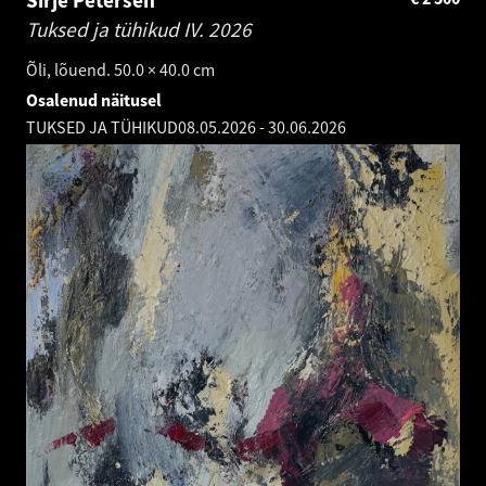
Sirje Petersen
Tuksed ja tühikud IV.
2026
Õli, lõuend. 50.0 × 40.0 cm
Osalenud näitusel
TUKSED JA TÜHIKUD
08.05.2026
-
30.06.2026