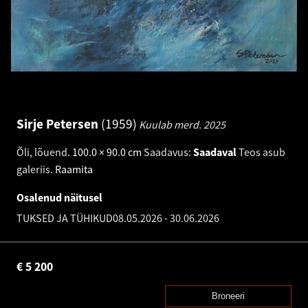
Sirje Petersen
1959
Kuulab merd.
2025
Õli, lõuend
.
100.0 × 90.0 cm
Saadavus:
Saadaval
Teos asub
galeriis.
Raamita
Osalenud näitusel
TUKSED JA TÜHIKUD
08.05.2026
-
30.06.2026
€
5 200
Broneeri