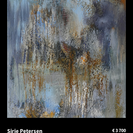
Sirje Petersen
€
3 700