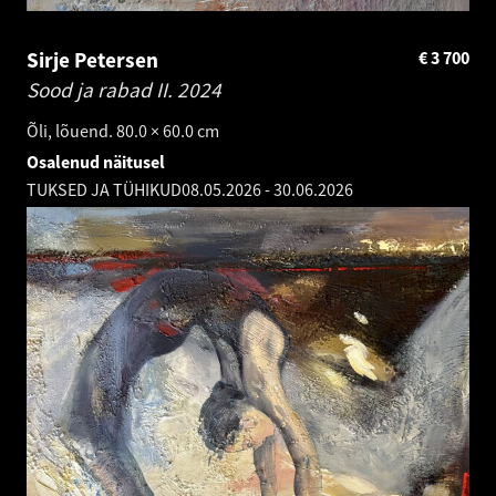
Sirje Petersen
€
3 700
Sood ja rabad II.
2024
Õli, lõuend. 80.0 × 60.0 cm
Osalenud näitusel
TUKSED JA TÜHIKUD
08.05.2026
-
30.06.2026