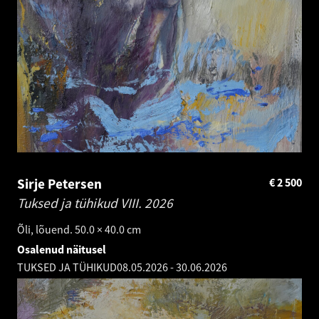
Sirje Petersen
€
2 500
Tuksed ja tühikud VIII.
2026
Õli, lõuend. 50.0 × 40.0 cm
Osalenud näitusel
TUKSED JA TÜHIKUD
08.05.2026
-
30.06.2026