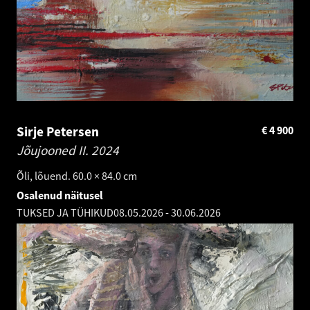
Sirje Petersen
€
4 900
Jõujooned II.
2024
Õli, lõuend. 60.0 × 84.0 cm
Osalenud näitusel
TUKSED JA TÜHIKUD
08.05.2026
-
30.06.2026