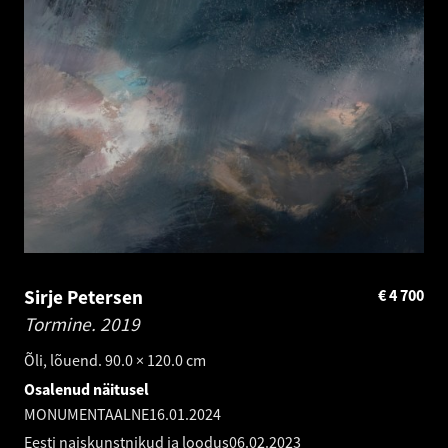
Sirje Petersen
€
4 700
Tormine.
2019
Õli, lõuend. 90.0 × 120.0 cm
Osalenud näitusel
MONUMENTAALNE
16.01.2024
Eesti naiskunstnikud ja loodus
06.02.2023