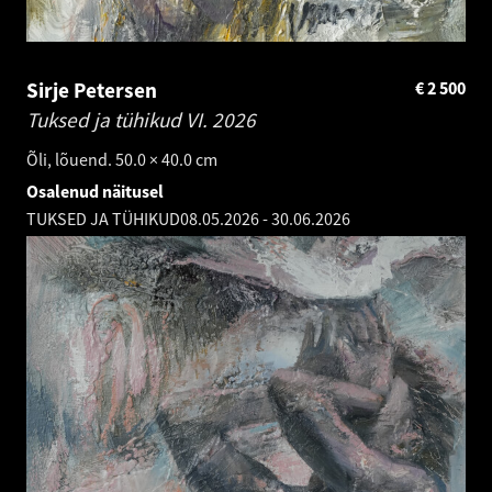
Sirje Petersen
€
2 500
Tuksed ja tühikud VI.
2026
Õli, lõuend. 50.0 × 40.0 cm
Osalenud näitusel
TUKSED JA TÜHIKUD
08.05.2026
-
30.06.2026