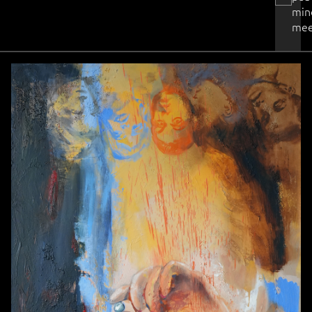
min
mee