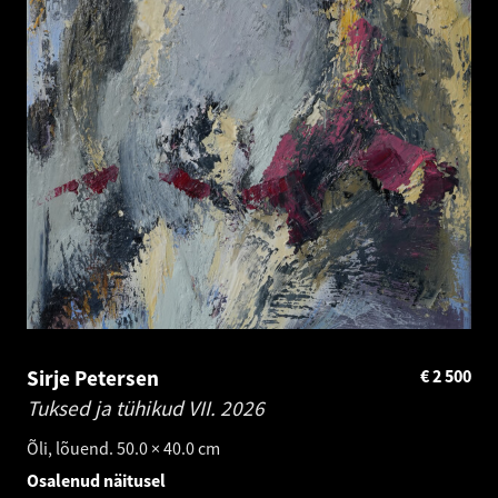
Sirje Petersen
€
2 500
Tuksed ja tühikud VII.
2026
Õli, lõuend. 50.0 × 40.0 cm
Osalenud näitusel