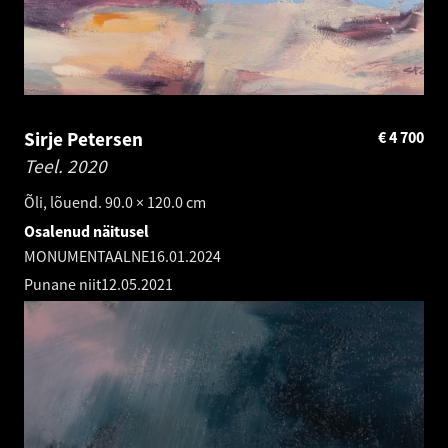
Sirje Petersen
€
4 700
Teel.
2020
Õli, lõuend. 90.0 × 120.0 cm
Osalenud näitusel
MONUMENTAALNE
16.01.2024
Punane niit
12.05.2021