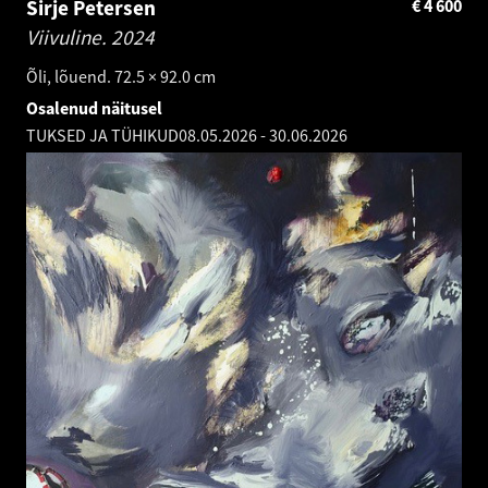
Sirje Petersen
€
4 600
Viivuline.
2024
Õli, lõuend. 72.5 × 92.0 cm
Osalenud näitusel
TUKSED JA TÜHIKUD
08.05.2026
-
30.06.2026