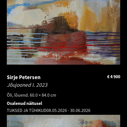
Sirje Petersen
€
4 900
Jõujooned I.
2023
Õli, lõuend. 60.0 × 84.0 cm
Osalenud näitusel
TUKSED JA TÜHIKUD
08.05.2026
-
30.06.2026