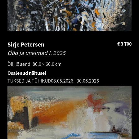
Sirje Petersen
€
3 700
Ööd ja unelmad I.
2025
Õli, lõuend. 80.0 × 60.0 cm
Osalenud näitusel
TUKSED JA TÜHIKUD
08.05.2026
-
30.06.2026