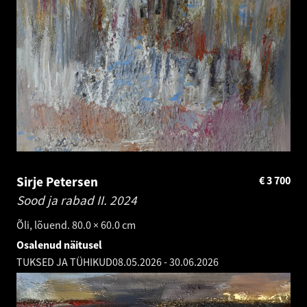
Sirje Petersen
€
3 700
Sood ja rabad II.
2024
Õli, lõuend. 80.0 × 60.0 cm
Osalenud näitusel
TUKSED JA TÜHIKUD
08.05.2026
-
30.06.2026