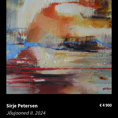
Sirje Petersen
€
4 900
Jõujooned II.
2024