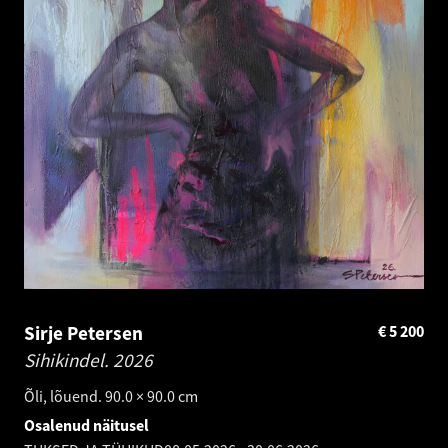
Sirje Petersen
€
5 200
Sihikindel.
2026
Õli, lõuend. 90.0 × 90.0 cm
Osalenud näitusel