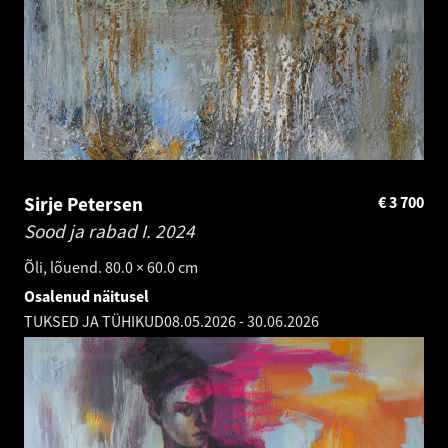
Sirje Petersen
€
3 700
Sood ja rabad I.
2024
Õli, lõuend. 80.0 × 60.0 cm
Osalenud näitusel
TUKSED JA TÜHIKUD
08.05.2026
-
30.06.2026