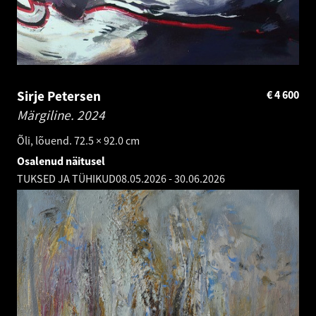
Sirje Petersen
€
4 600
Märgiline.
2024
Õli, lõuend. 72.5 × 92.0 cm
Osalenud näitusel
TUKSED JA TÜHIKUD
08.05.2026
-
30.06.2026