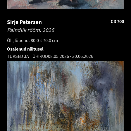
Sirje Petersen
€
3 700
Paindlik rõõm.
2026
Õli, lõuend. 80.0 × 70.0 cm
Osalenud näitusel
TUKSED JA TÜHIKUD
08.05.2026
-
30.06.2026