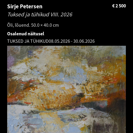
Sirje Petersen
€
2 500
Tuksed ja tühikud VIII.
2026
Õli, lõuend. 50.0 × 40.0 cm
Osalenud näitusel
TUKSED JA TÜHIKUD
08.05.2026
-
30.06.2026