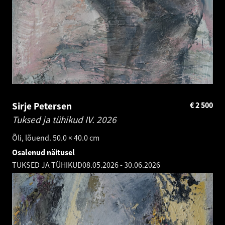
Sirje Petersen
€
2 500
Tuksed ja tühikud IV.
2026
Õli, lõuend. 50.0 × 40.0 cm
Osalenud näitusel
TUKSED JA TÜHIKUD
08.05.2026
-
30.06.2026