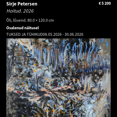
Sirje Petersen
€
5 200
Hoitud.
2026
Õli, lõuend. 80.0 × 120.0 cm
Osalenud näitusel
TUKSED JA TÜHIKUD
08.05.2026
-
30.06.2026