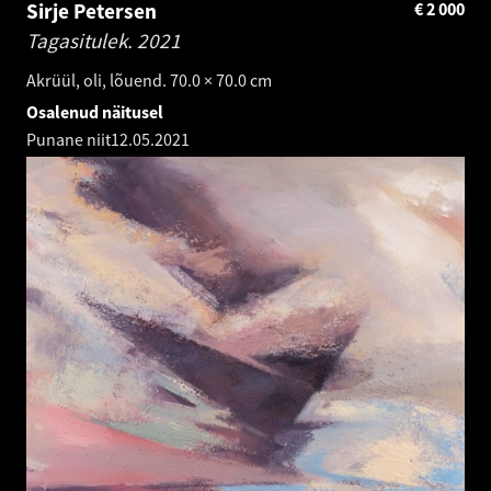
Sirje Petersen
€
2 000
Tagasitulek.
2021
Akrüül, oli, lõuend. 70.0 × 70.0 cm
Osalenud näitusel
Punane niit
12.05.2021