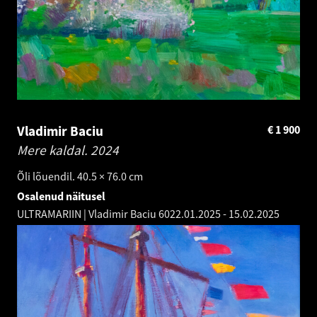
Vladimir Baciu
€
1 900
Mere kaldal.
2024
Õli lõuendil. 40.5 × 76.0 cm
Osalenud näitusel
ULTRAMARIIN | Vladimir Baciu 60
22.01.2025
-
15.02.2025