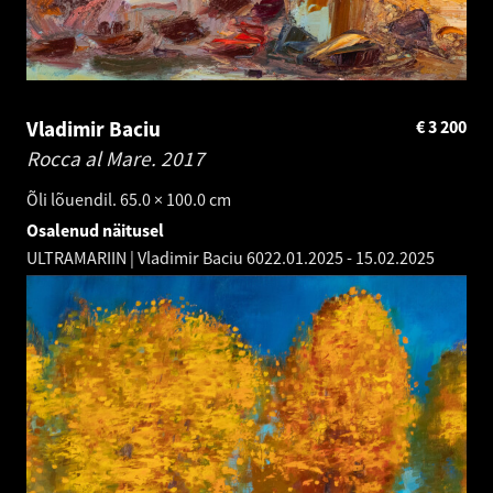
Vladimir Baciu
€
3 200
Rocca al Mare.
2017
Õli lõuendil. 65.0 × 100.0 cm
Osalenud näitusel
ULTRAMARIIN | Vladimir Baciu 60
22.01.2025
-
15.02.2025