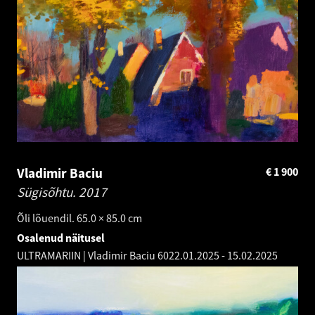
Vladimir Baciu
€
1 900
Sügisõhtu.
2017
Õli lõuendil. 65.0 × 85.0 cm
Osalenud näitusel
ULTRAMARIIN | Vladimir Baciu 60
22.01.2025
-
15.02.2025