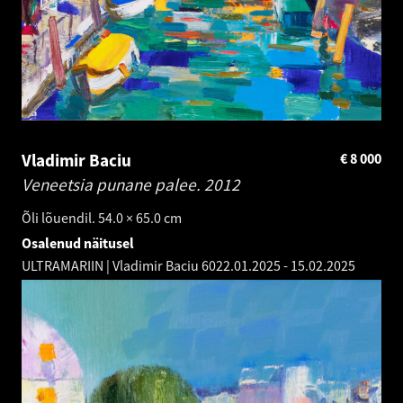
Vladimir Baciu
€
8 000
Veneetsia punane palee.
2012
Õli lõuendil. 54.0 × 65.0 cm
Osalenud näitusel
ULTRAMARIIN | Vladimir Baciu 60
22.01.2025
-
15.02.2025