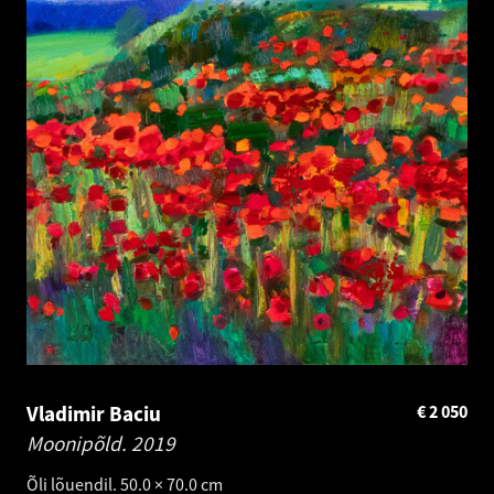
Vladimir Baciu
€
2 050
Moonipõld.
2019
Õli lõuendil. 50.0 × 70.0 cm