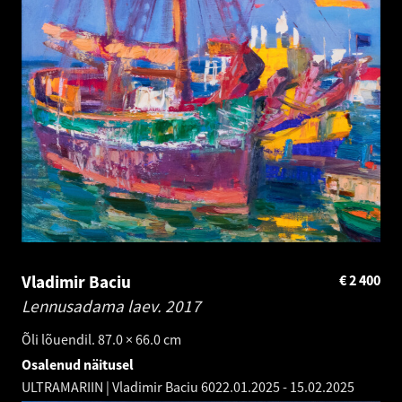
Vladimir Baciu
€
2 400
Lennusadama laev.
2017
Õli lõuendil. 87.0 × 66.0 cm
Osalenud näitusel
ULTRAMARIIN | Vladimir Baciu 60
22.01.2025
-
15.02.2025