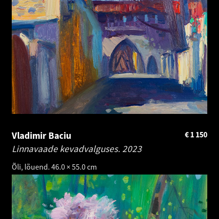
Vladimir Baciu
€
1 150
Linnavaade kevadvalguses.
2023
Õli, lõuend. 46.0 × 55.0 cm