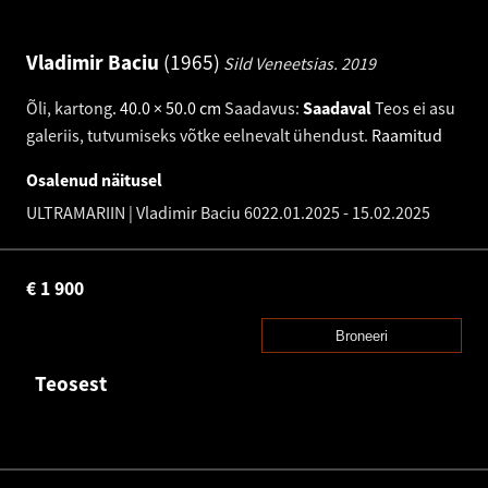
Vladimir Baciu
1965
Sild Veneetsias.
2019
Õli, kartong
.
40.0 × 50.0 cm
Saadavus:
Saadaval
Teos ei asu
galeriis, tutvumiseks võtke eelnevalt ühendust.
Raamitud
Osalenud näitusel
ULTRAMARIIN | Vladimir Baciu 60
22.01.2025
-
15.02.2025
€
1 900
Broneeri
Teosest