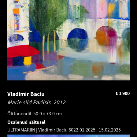
Vladimir Baciu
€
1 900
Marie sild Pariisis.
2012
Õli lõuendil. 50.0 × 73.0 cm
Osalenud näitusel
ULTRAMARIIN | Vladimir Baciu 60
22.01.2025
-
15.02.2025