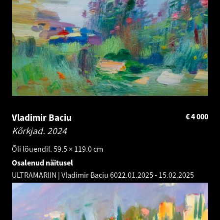
Vladimir Baciu
€
4 000
Kõrkjad.
2024
Õli lõuendil. 59.5 × 119.0 cm
Osalenud näitusel
ULTRAMARIIN | Vladimir Baciu 60
22.01.2025
-
15.02.2025