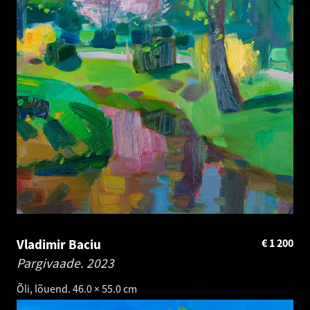
Vladimir Baciu
€
1 200
Pargivaade.
2023
Õli, lõuend. 46.0 × 55.0 cm