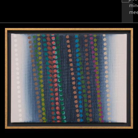
min
mee