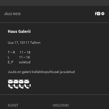
JÄLGI MEID
Haus Galerii
Uus 17, 10111 Tallinn
T – R 11 – 18
L 11 – 16
E, P suletud
Juulis on galerii kollektiivpuhkusel ja suletud
haus@haus.ee
+372 6419 471
KUNST
OKSJONID