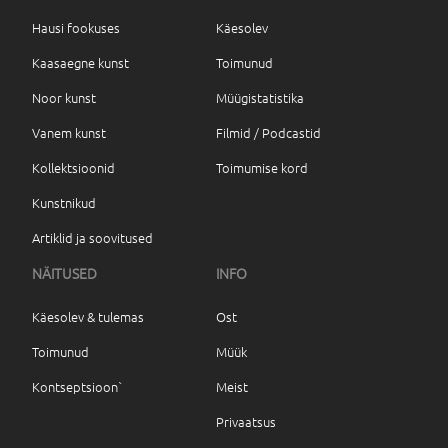
Hausi fookuses
Käesolev
Kaasaegne kunst
Toimunud
Noor kunst
Müügistatistika
Vanem kunst
Filmid / Podcastid
Kollektsioonid
Toimumise kord
Kunstnikud
Artiklid ja soovitused
NÄITUSED
INFO
Käesolev & tulemas
Ost
Toimunud
Müük
Kontseptsioon`
Meist
Privaatsus