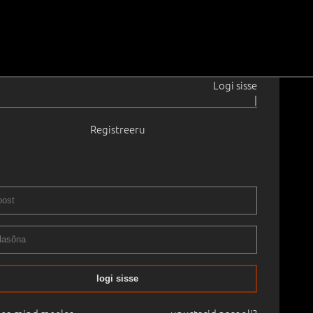
Logi sisse
|
Registreeru
967
BA SIIN.
2024
 150.0 cm
Saadavus:
Ei ole saadaval
Raamitud
LISM
08.01.2025
-
08.02.2025
logi sisse