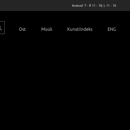
Avatud: T - R 11 - 18; L 11 - 16
Ost
Müük
Kunstiindeks
ENG