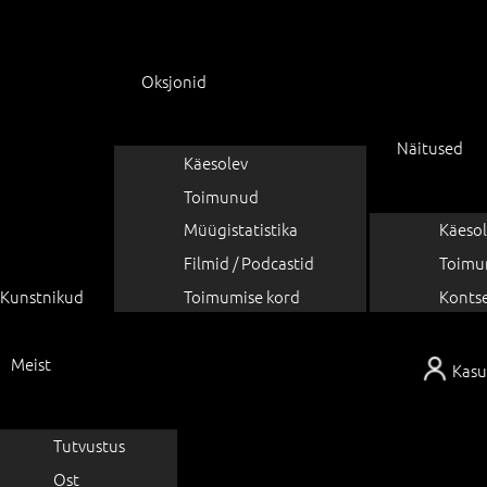
Oksjonid
Näitused
Käesolev
Toimunud
Müügistatistika
Käesol
Filmid / Podcastid
Toimu
Kunstnikud
Toimumise kord
Konts
Meist
Kasu
Tutvustus
Ost