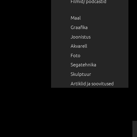
Filmid/ podcastid
Maal
Graafika
Joonistus
Akvarell
Foto
Segatehnika
Skulptuur
Artiklid ja soovitused