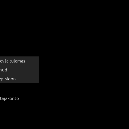
ev ja tulemas
nud
eptsioon
tajakonto