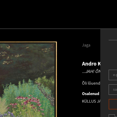
Jaga
Andro Kööp
1
...JAH! ÕNN ON JU
Õli lõuendil
.
150.0 ×
Osalenud näitusel
KÜLLUS JA MINIMA