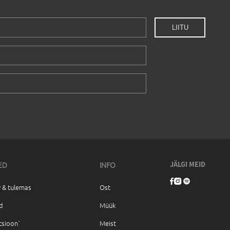
ED
INFO
JÄLGI MEID
 & tulemas
Ost
d
Müük
tsioon`
Meist