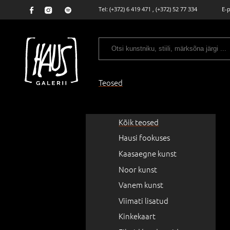
Tel:
(+372) 6 419 471
,
(+372) 52 77 334
E-
Teosed
Kõik teosed
Hausi fookuses
Kaasaegne kunst
Noor kunst
Vanem kunst
Viimati lisatud
Kinkekaart