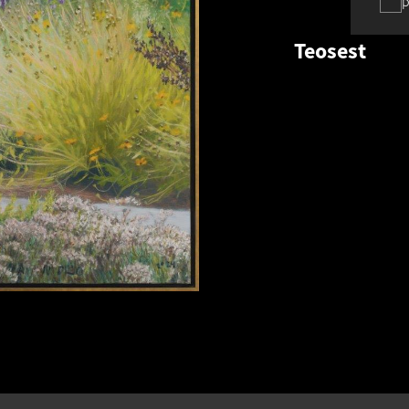
p
Teosest