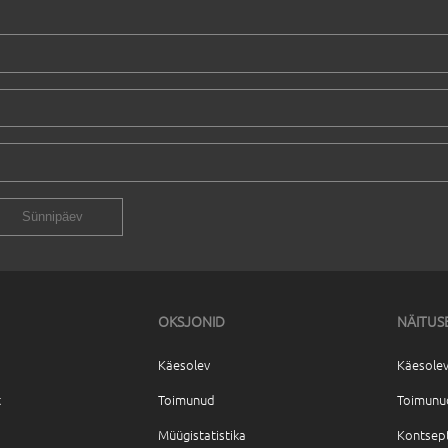
OKSJONID
NÄITUS
Käesolev
Käesolev
t
Toimunud
Toimunu
Müügistatistika
Kontsep