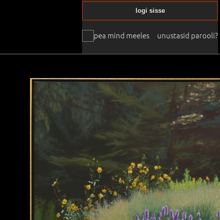
logi sisse
pea mind meeles
unustasid parooli?