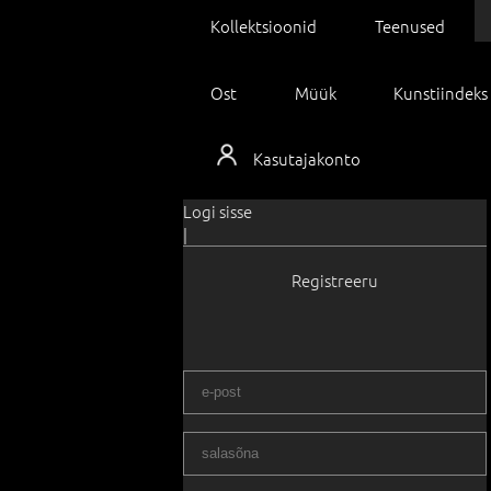
Kollektsioonid
Teenused
Ost
Müük
Kunstiindeks
Kasutajakonto
Logi sisse
|
Registreeru