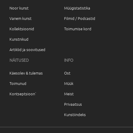
Noor kunst
Müügistatistika
Vanem kunst
Filmid / Podcastid
Kollektsioonid
Toimumise kord
Kunstnikud
Artiklid ja soovitused
NÄITUSED
INFO
Käesolev & tulemas
Ost
Toimunud
Müük
Kontseptsioon`
Meist
Privaatsus
Kunstiindeks