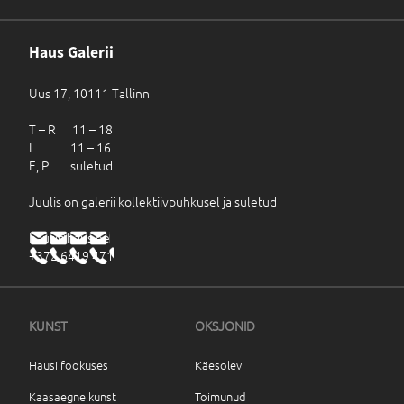
Haus Galerii
Uus 17, 10111 Tallinn
T – R 11 – 18
L 11 – 16
E, P suletud
Juulis on galerii kollektiivpuhkusel ja suletud
haus@haus.ee
+372 6419 471
KUNST
OKSJONID
Hausi fookuses
Käesolev
Kaasaegne kunst
Toimunud