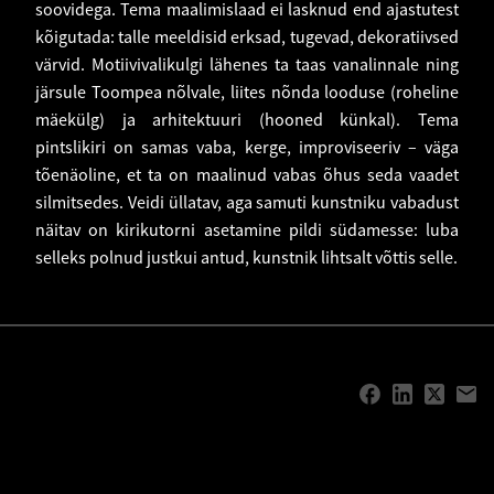
soovidega. Tema maalimislaad ei lasknud end ajastutest
kõigutada: talle meeldisid erksad, tugevad, dekoratiivsed
värvid. Motiivivalikulgi lähenes ta taas vanalinnale ning
järsule Toompea nõlvale, liites nõnda looduse (roheline
mäekülg) ja arhitektuuri (hooned künkal). Tema
pintslikiri on samas vaba, kerge, improviseeriv – väga
tõenäoline, et ta on maalinud vabas õhus seda vaadet
silmitsedes. Veidi üllatav, aga samuti kunstniku vabadust
näitav on kirikutorni asetamine pildi südamesse: luba
selleks polnud justkui antud, kunstnik lihtsalt võttis selle.