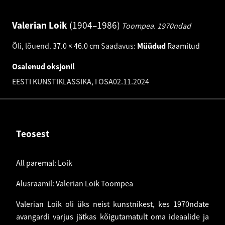
Valerian Loik
1904–1986
Toompea.
1970ndad
Õli, lõuend
.
37.0 × 46.0 cm
Saadavus:
Müüdud
Raamitud
Osalenud oksjonil
EESTI KUNSTIKLASSIKA, I OSA
02.11.2024
Teosest
All paremal: Loik
Alusraamil: Valerian Loik Toompea
Valerian Loik oli üks neist kunstnikest, kes 1970ndate
avangardi varjus jätkas kõigutamatult oma ideaalide ja