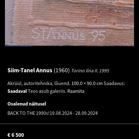
Siim-Tanel Annus
1960
Torino lina II.
1995
Akrüül, autoritehnika, lõuend
.
100.0 × 90.0 cm
Saadavus:
Saadaval
Teos asub galeriis.
Raamita
Osalenud näitusel
BACK TO THE 1990s!
19.08.2024
-
28.09.2024
€
6 500