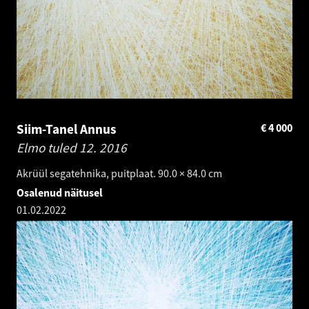
Siim-Tanel Annus
€
4 000
Elmo tuled 12.
2016
Akrüül segatehnika, puitplaat. 90.0 × 84.0 cm
Osalenud näitusel
01.02.2022