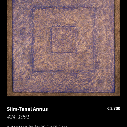
Siim-Tanel Annus
€
2 700
424.
1991
Autoritehnika. lm 96.5 × 68.5 cm