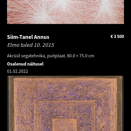
Siim-Tanel Annus
€
3 500
Elmo tuled 10.
2015
Akrüül segatehnika, puitplaat. 80.0 × 75.0 cm
Osalenud näitusel
01.02.2022