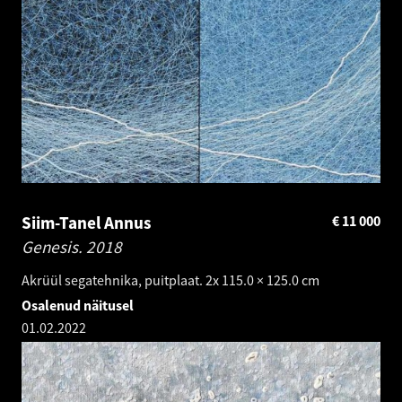
Siim-Tanel Annus
€
11 000
Genesis.
2018
Akrüül segatehnika, puitplaat. 2x 115.0 × 125.0 cm
Osalenud näitusel
01.02.2022