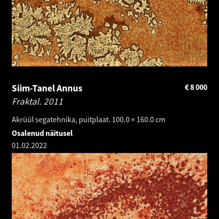
Siim-Tanel Annus
€
8 000
Fraktal.
2011
Akrüül segatehnika, puitplaat. 100.0 × 160.0 cm
Osalenud näitusel
01.02.2022