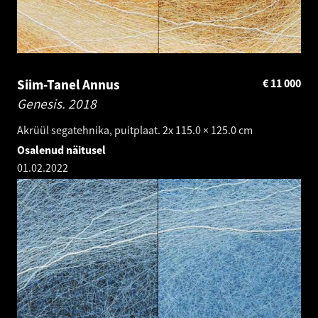
Siim-Tanel Annus
€
11 000
Genesis.
2018
Akrüül segatehnika, puitplaat. 2x 115.0 × 125.0 cm
Osalenud näitusel
01.02.2022