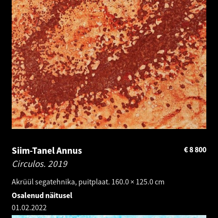
Siim-Tanel Annus
€
8 800
Circulos.
2019
Akrüül segatehnika, puitplaat. 160.0 × 125.0 cm
Osalenud näitusel
01.02.2022