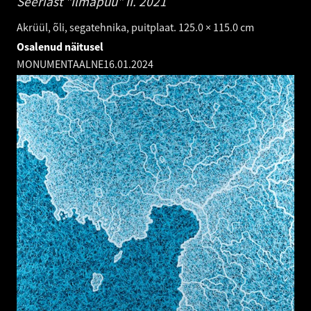
Seeriast "Ilmapuu" II.
2021
Akrüül, õli, segatehnika, puitplaat. 125.0 × 115.0 cm
Osalenud näitusel
MONUMENTAALNE
16.01.2024