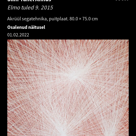
Elmo tuled 9.
2015
Akrüül segatehnika, puitplaat. 80.0 × 75.0 cm
Osalenud näitusel
01.02.2022