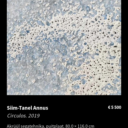
Siim-Tanel Annus
€
5 500
Circulos.
2019
Akrüül segatehnika, puitplaat. 80.0 × 116.0 cm