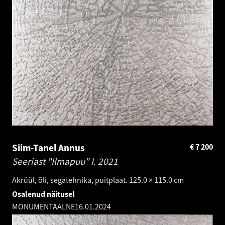
Siim-Tanel Annus
€
7 200
Seeriast "Ilmapuu" I.
2021
Akrüül, õli, segatehnika, puitplaat. 125.0 × 115.0 cm
Osalenud näitusel
MONUMENTAALNE
16.01.2024