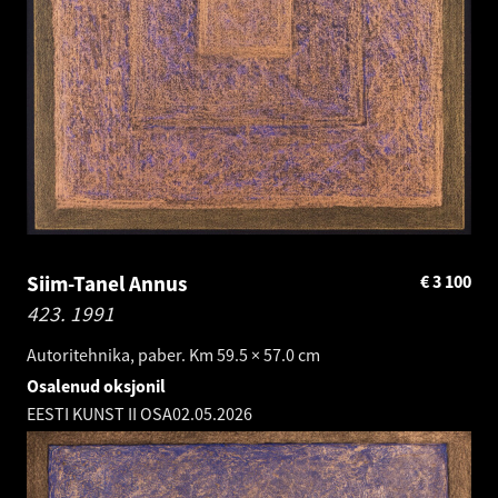
Siim-Tanel Annus
€
3 100
423.
1991
Autoritehnika, paber. Km 59.5 × 57.0 cm
Osalenud oksjonil
EESTI KUNST II OSA
02.05.2026