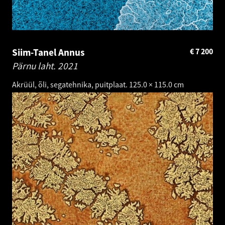
Siim-Tanel Annus
€
7 200
Pärnu laht.
2021
Akrüül, õli, segatehnika, puitplaat. 125.0 × 115.0 cm