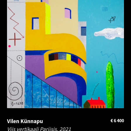
Vilen Künnapu
€
6 400
Viis vertikaali Pariisis.
2021