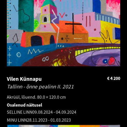
Vilen Künnapu
€
4 200
Tallinn - õnne pealinn II.
2021
Akrüül, lõuend. 80.0 × 120.0 cm
Osalenud näitusel
SELLINE LINN
09.08.2024
-
04.09.2024
MINU LINN
28.11.2023
-
01.03.2023