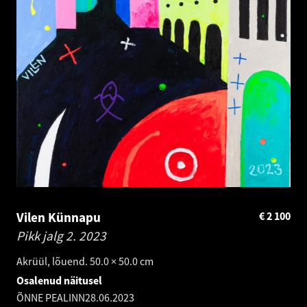
Vilen Künnapu
€
2 100
Pikk jalg 2.
2023
Akrüül, lõuend. 50.0 × 50.0 cm
Osalenud näitusel
ÕNNE PEALINN
28.06.2023