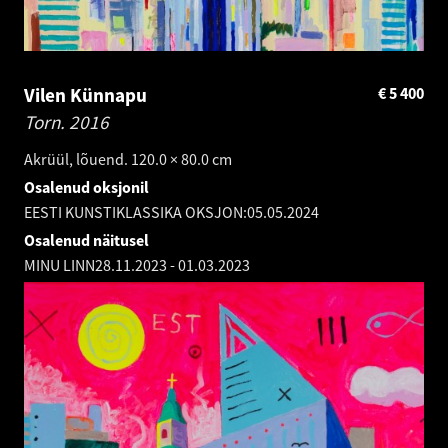
Vilen Künnapu
€
5 400
Torn.
2016
Akrüül, lõuend. 120.0 × 80.0 cm
Osalenud oksjonil
EESTI KUNSTIKLASSIKA OKSJON:
05.05.2024
Osalenud näitusel
MINU LINN
28.11.2023
-
01.03.2023