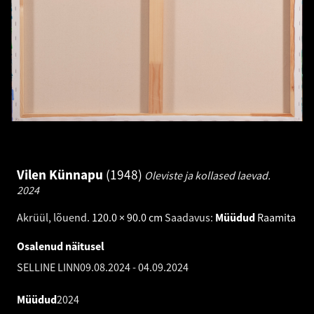
Vilen Künnapu
1948
Oleviste ja kollased laevad.
2024
Akrüül, lõuend
.
120.0 × 90.0 cm
Saadavus:
Müüdud
Raamita
Osalenud näitusel
SELLINE LINN
09.08.2024
-
04.09.2024
Müüdud
2024