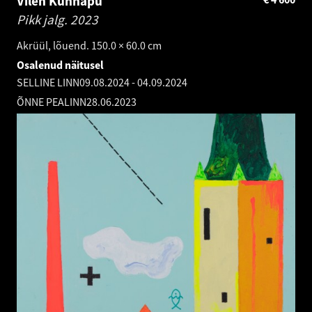
Vilen Künnapu
Pikk jalg.
2023
Akrüül, lõuend. 150.0 × 60.0 cm
Osalenud näitusel
SELLINE LINN
09.08.2024
-
04.09.2024
ÕNNE PEALINN
28.06.2023