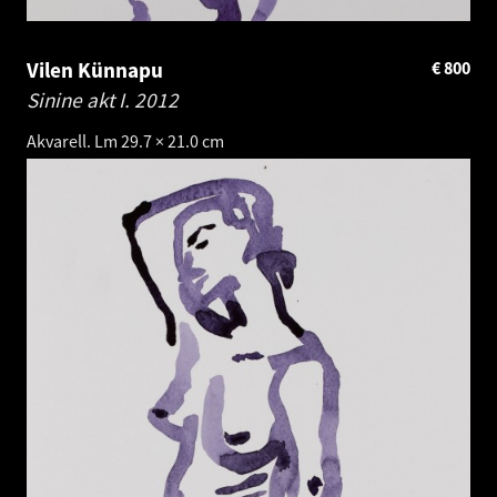
Vilen Künnapu
€
800
Sinine akt I.
2012
Akvarell. Lm 29.7 × 21.0 cm