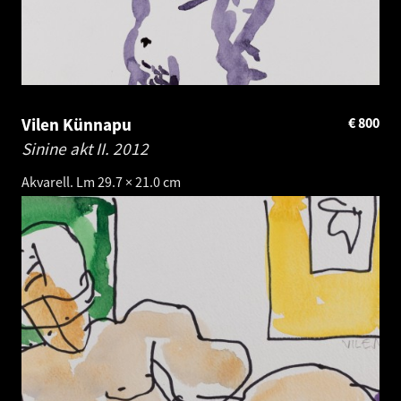
Vilen Künnapu
€
800
Sinine akt II.
2012
Akvarell. Lm 29.7 × 21.0 cm