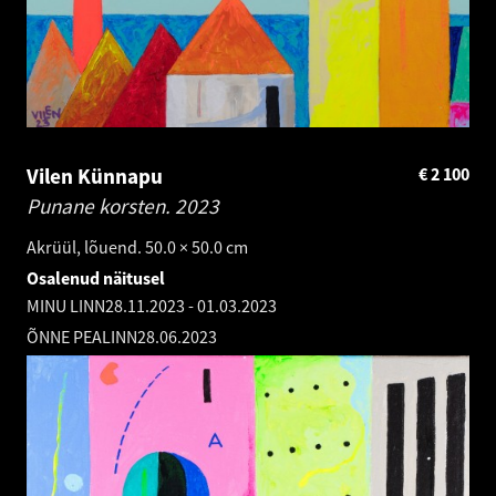
Vilen Künnapu
€
2 100
Punane korsten.
2023
Akrüül, lõuend. 50.0 × 50.0 cm
Osalenud näitusel
MINU LINN
28.11.2023
-
01.03.2023
ÕNNE PEALINN
28.06.2023