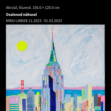
Akrüül, lõuend. 150.0 × 120.0 cm
Osalenud näitusel
MINU LINN
28.11.2023
-
01.03.2023