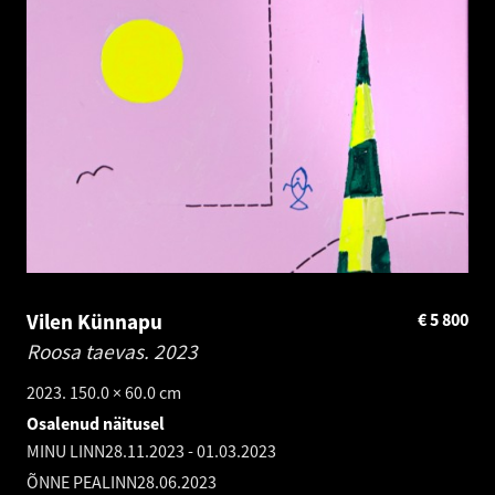
Vilen Künnapu
€
5 800
Roosa taevas.
2023
2023. 150.0 × 60.0 cm
Osalenud näitusel
MINU LINN
28.11.2023
-
01.03.2023
ÕNNE PEALINN
28.06.2023