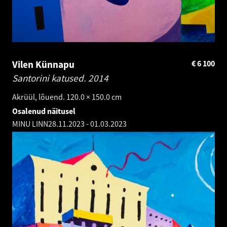
Vilen Künnapu
€
6 100
Santorini katused.
2014
Akrüül, lõuend. 120.0 × 150.0 cm
Osalenud näitusel
MINU LINN
28.11.2023
-
01.03.2023