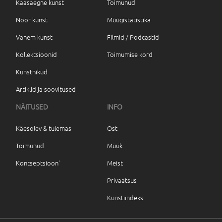
Kaasaegne kunst
Toimunud
Noor kunst
Müügistatistika
Vanem kunst
Filmid / Podcastid
Kollektsioonid
Toimumise kord
Kunstnikud
Artiklid ja soovitused
NÄITUSED
INFO
Käesolev & tulemas
Ost
Toimunud
Müük
Kontseptsioon`
Meist
Privaatsus
Kunstiindeks