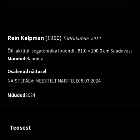
Rein Kelpman
1960
Tüdrukutele.
2014
Õli, akrüül, segatehnika lõuendil
.
81.0 × 100.0 cm
Saadavus:
Müüdud
Raamita
Osalenud näitusel
NAISTEPÄEV: MEESTELT NAISTELE
08.03.2024
Müüdud
2024
Teosest