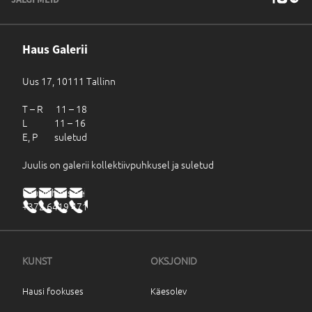
Haus Galerii
Uus 17, 10111 Tallinn
T – R 11 – 18
L 11 – 16
E, P suletud
Juulis on galerii kollektiivpuhkusel ja suletud
haus@haus.ee
+372 6419 471
KUNST
OKSJONID
Hausi fookuses
Käesolev