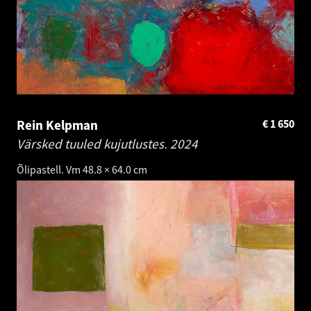
Rein Kelpman
€
1 650
Värsked tuuled kujutlustes.
2024
Õlipastell. Vm 48.8 × 64.0 cm