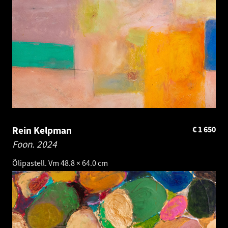
Rein Kelpman
€
1 650
Foon.
2024
Õlipastell. Vm 48.8 × 64.0 cm