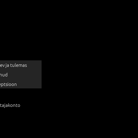
ev ja tulemas
nud
eptsioon
tajakonto