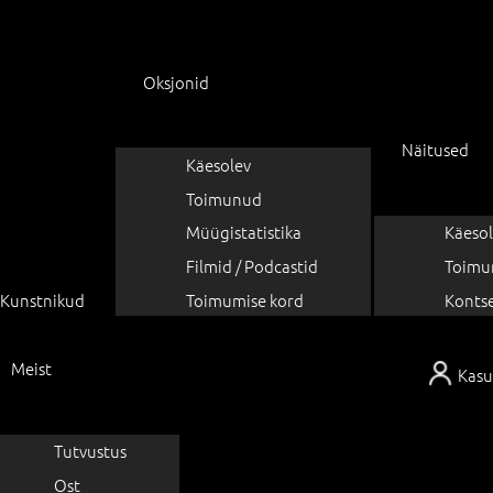
Oksjonid
Näitused
Käesolev
Toimunud
Müügistatistika
Käesol
Filmid / Podcastid
Toimu
Kunstnikud
Toimumise kord
Konts
Meist
Kasu
Tutvustus
Ost