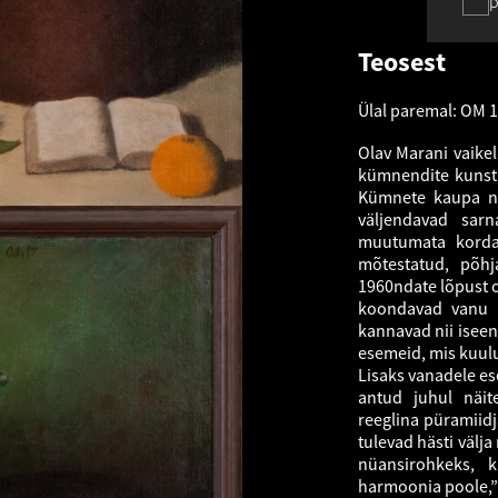
p
Teosest
Ülal paremal: OM 
Olav Marani vaikel
kümnendite kunstia
Kümnete kaupa nat
väljendavad sarn
muutumata kordagi
mõtestatud, põhja
1960ndate lõpust 
koondavad vanu e
kannavad nii iseen
esemeid, mis kuul
Lisaks vanadele es
antud juhul näit
reeglina püramiidj
tulevad hästi välj
nüansirohkeks, 
harmoonia poole,”