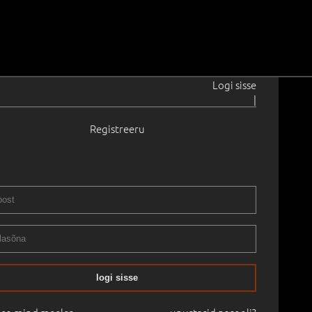
Logi sisse
|
Registreeru
33
ahe muna ja kahe greibiga.
2017
2.0 cm
Saadavus:
Ei ole saadaval
Raamitud
SIKA OKSJON:
05.05.2024
logi sisse