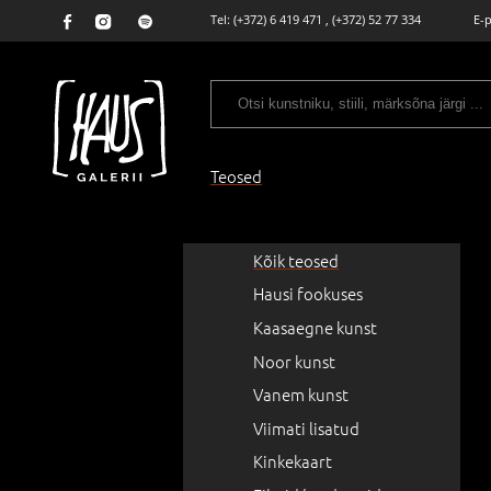
Tel:
(+372) 6 419 471
,
(+372) 52 77 334
E-
Teosed
Kõik teosed
Hausi fookuses
Kaasaegne kunst
Noor kunst
Vanem kunst
Viimati lisatud
Kinkekaart