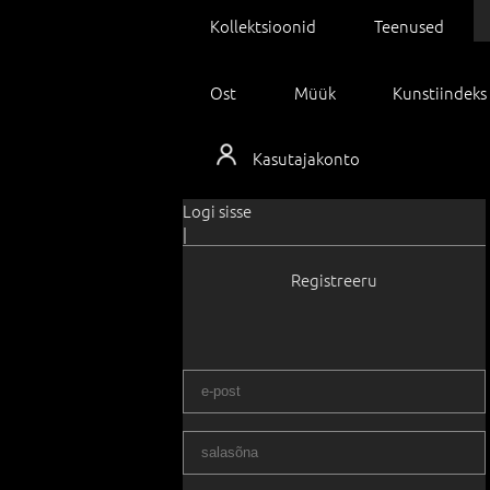
Kollektsioonid
Teenused
Ost
Müük
Kunstiindeks
Kasutajakonto
Logi sisse
|
Registreeru