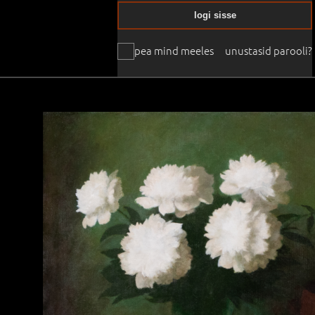
logi sisse
pea mind meeles
unustasid parooli?