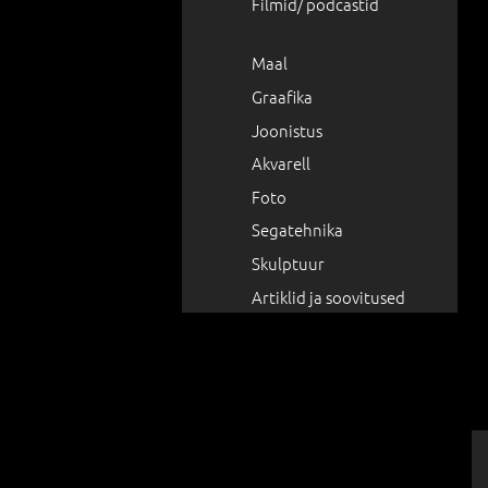
Filmid/ podcastid
Maal
Graafika
Joonistus
Akvarell
Foto
Segatehnika
Skulptuur
Artiklid ja soovitused