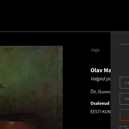
Jaga
Olav Maran
19
Valged pojengid k
Õli, lõuend
.
72.0 × 9
Osalenud oksjonil
EESTI KUNSTIKLAS