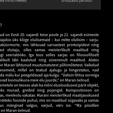
ea mind meeles
unustasid parooli?
17
ud on Eesti 20. sajandi teise poole ja 21. sajandi esimeste
jaloo üks kõige olulisemaid – kui mitte olulisim – sarju.
üürmorte, mis lähtuvad sarnastest printsiipidest ning
ast elutaju, olles samas meisterlikult maalitud ning
 seeriatööks. Iga teos selles sarjas on filosoofiliselt
likult läbi kaalutud ning süvenenult maalitud. Alates
on Maran lähtunud muutumatutest põhimõtetest. Vaikelud
semeid, millel on teatud ajalugu ja hingestatus, nad
da mälu kui peegeldavad aja kulgu. “Valisin lihtsa vormiga
uvad loomulikuna meie elu juurde,” on Maran öelnud.
emetele on teoses alati ka mõni elusloodusest pärit objekt,
eks munad, greibid ning pojengid. Kompositsioon on
as, meeleolu vakatav. Marani meisterlikud maalijaoskused
a näiteks foonide puhul, mis on maalitud sügavaks ja samas
kus mängivad valgus, varjud, värv ise. “Ma püüdlen
 on Maran öelnud.