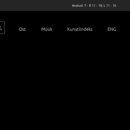
Avatud: T - R 11 - 18; L 11 - 16
Ost
Müük
Kunstiindeks
ENG