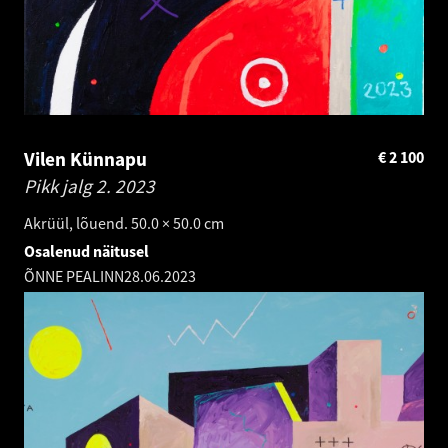
Vilen Künnapu
€
2 100
Pikk jalg 2.
2023
Akrüül, lõuend. 50.0 × 50.0 cm
Osalenud näitusel
ÕNNE PEALINN
28.06.2023