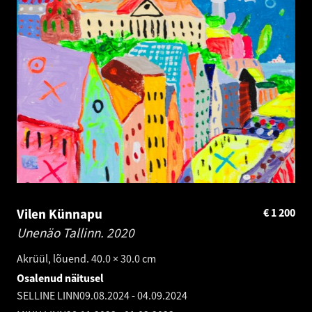
Vilen Künnapu
€
1 200
Unenäo Tallinn.
2020
Akrüül, lõuend. 40.0 × 30.0 cm
Osalenud näitusel
SELLINE LINN
09.08.2024
-
04.09.2024