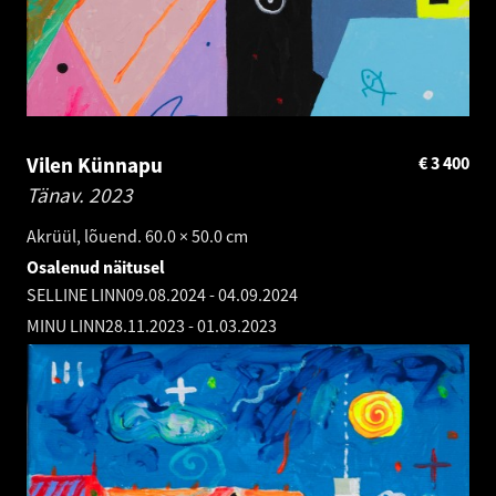
Vilen Künnapu
€
3 400
Tänav.
2023
Akrüül, lõuend. 60.0 × 50.0 cm
Osalenud näitusel
SELLINE LINN
09.08.2024
-
04.09.2024
MINU LINN
28.11.2023
-
01.03.2023