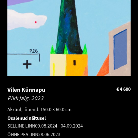
Vilen Künnapu
€
4 600
Pikk jalg.
2023
Akrüül, lõuend. 150.0 × 60.0 cm
Osalenud näitusel
SELLINE LINN
09.08.2024
-
04.09.2024
ÕNNE PEALINN
28.06.2023