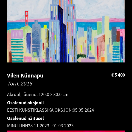
Vilen Künnapu
€
5 400
Torn.
2016
Akrüül, lõuend. 120.0 × 80.0 cm
Osalenud oksjonil
EESTI KUNSTIKLASSIKA OKSJON:
05.05.2024
Osalenud näitusel
MINU LINN
28.11.2023
-
01.03.2023