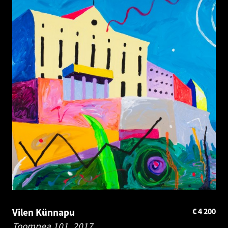
Vilen Künnapu
€
4 200
Toompea 101.
2017