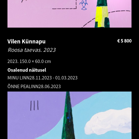
Vilen Künnapu
€
5 800
Roosa taevas.
2023
2023. 150.0 × 60.0 cm
Osalenud näitusel
MINU LINN
28.11.2023
-
01.03.2023
ÕNNE PEALINN
28.06.2023