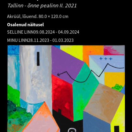
Tallinn - õnne pealinn II.
2021
Akrüül, lõuend. 80.0 × 120.0 cm
Osalenud näitusel
SELLINE LINN
09.08.2024
-
04.09.2024
MINU LINN
28.11.2023
-
01.03.2023