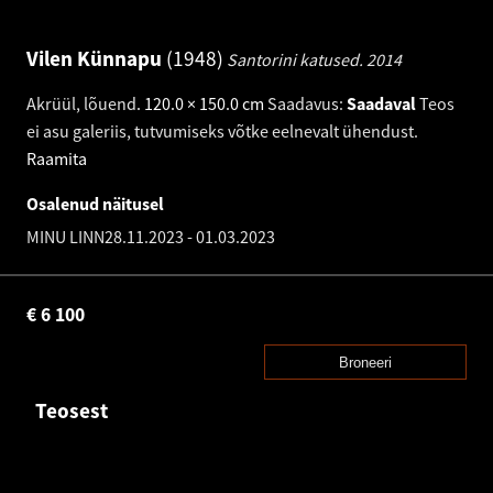
Vilen Künnapu
1948
Santorini katused.
2014
Akrüül, lõuend
.
120.0 × 150.0 cm
Saadavus:
Saadaval
Teos
ei asu galeriis, tutvumiseks võtke eelnevalt ühendust.
Raamita
Osalenud näitusel
MINU LINN
28.11.2023
-
01.03.2023
€
6 100
Broneeri
Teosest