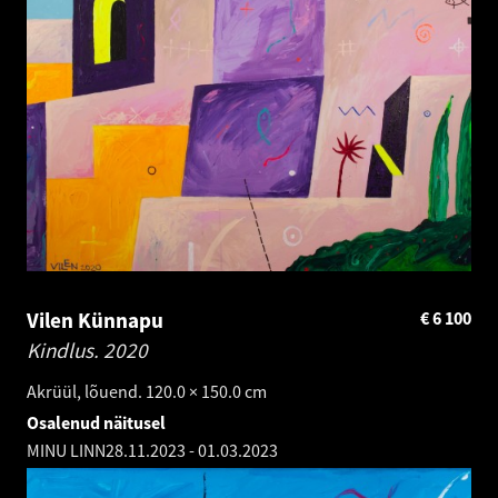
Vilen Künnapu
€
6 100
Kindlus.
2020
Akrüül, lõuend. 120.0 × 150.0 cm
Osalenud näitusel
MINU LINN
28.11.2023
-
01.03.2023