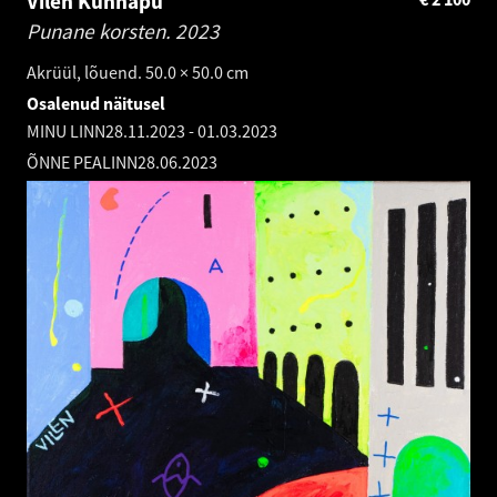
Vilen Künnapu
Punane korsten.
2023
Akrüül, lõuend. 50.0 × 50.0 cm
Osalenud näitusel
MINU LINN
28.11.2023
-
01.03.2023
ÕNNE PEALINN
28.06.2023