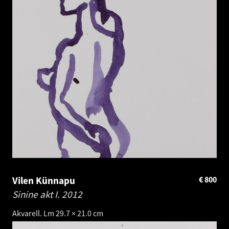
Vilen Künnapu
€
800
Sinine akt I.
2012
Akvarell. Lm 29.7 × 21.0 cm