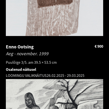
Enno Ootsing
€
900
Aeg - november.
1999
Puulõige 3/5. am 39.5 × 53.5 cm
Osalenud näitusel
LOOMINGU VALIKNÄITUS
26.02.2025
-
29.03.2025