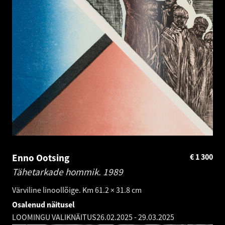
Enno Ootsing
€
1 300
Tähetarkade hommik.
1989
Värviline linoollõige. Km 61.2 × 31.8 cm
Osalenud näitusel
LOOMINGU VALIKNÄITUS
26.02.2025
-
29.03.2025