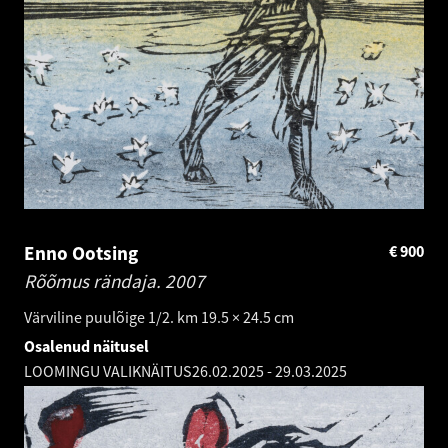
Enno Ootsing
€
900
Rõõmus rändaja.
2007
Värviline puulõige 1/2. km 19.5 × 24.5 cm
Osalenud näitusel
LOOMINGU VALIKNÄITUS
26.02.2025
-
29.03.2025