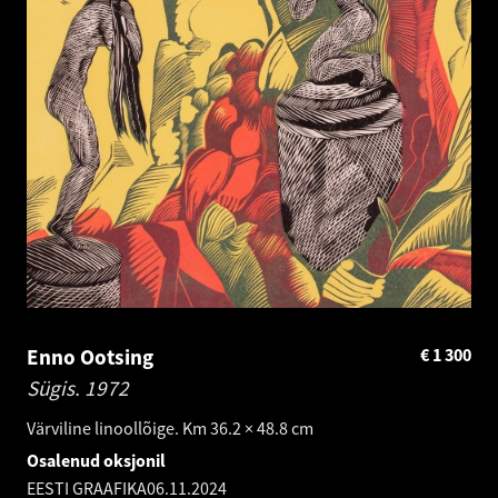
Enno Ootsing
€
1 300
Sügis.
1972
Värviline linoollõige. Km 36.2 × 48.8 cm
Osalenud oksjonil
EESTI GRAAFIKA
06.11.2024