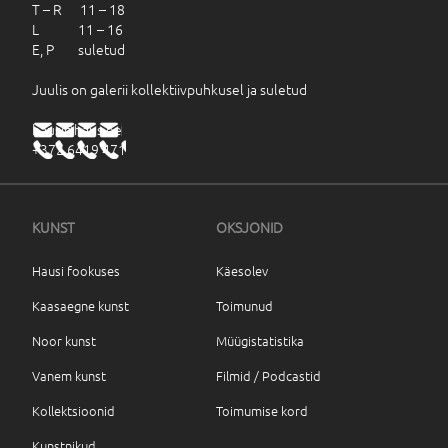
T – R 11 – 18
L 11 – 16
E, P suletud
Juulis on galerii kollektiivpuhkusel ja suletud
haus@haus.ee
+372 6419 471
KUNST
OKSJONID
Hausi fookuses
Käesolev
Kaasaegne kunst
Toimunud
Noor kunst
Müügistatistika
Vanem kunst
Filmid / Podcastid
Kollektsioonid
Toimumise kord
Kunstnikud