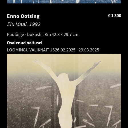
Enno Ootsing
€
1 300
Elu Maal.
1992
Puulõige - bokashi. Km 42.3 × 29.7 cm
Osalenud näitusel
LOOMINGU VALIKNÄITUS
26.02.2025
-
29.03.2025