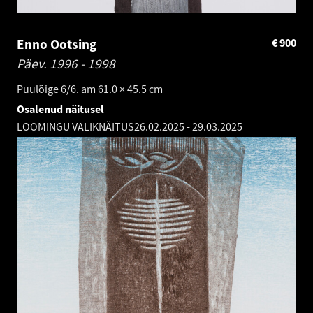
Enno Ootsing
€
900
Päev.
1996 - 1998
Puulõige 6/6. am 61.0 × 45.5 cm
Osalenud näitusel
LOOMINGU VALIKNÄITUS
26.02.2025
-
29.03.2025