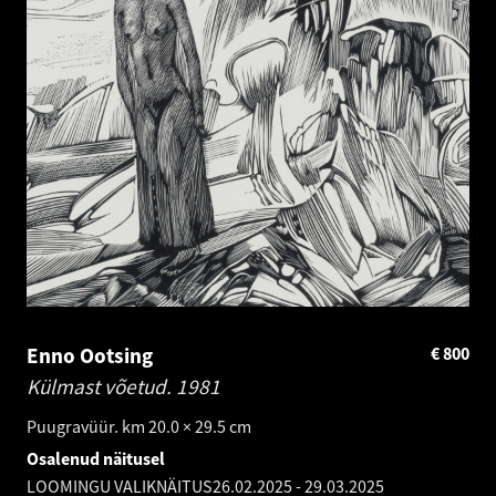
Enno Ootsing
€
800
Külmast võetud.
1981
Puugravüür. km 20.0 × 29.5 cm
Osalenud näitusel
LOOMINGU VALIKNÄITUS
26.02.2025
-
29.03.2025