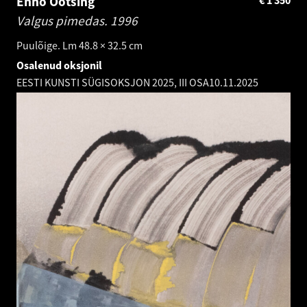
Enno Ootsing
€
1 350
Valgus pimedas.
1996
Puulõige. Lm 48.8 × 32.5 cm
Osalenud oksjonil
EESTI KUNSTI SÜGISOKSJON 2025, III OSA
10.11.2025