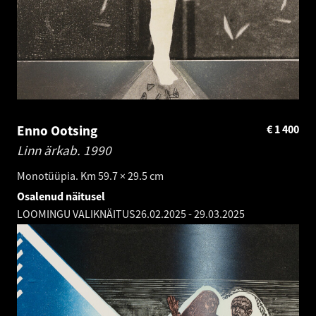
Enno Ootsing
€
1 400
Linn ärkab.
1990
Monotüüpia. Km 59.7 × 29.5 cm
Osalenud näitusel
LOOMINGU VALIKNÄITUS
26.02.2025
-
29.03.2025