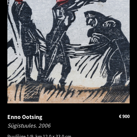
Enno Ootsing
€
900
Sügistuules.
2006
Puulõige 1/9. km 12.0 × 33.0 cm