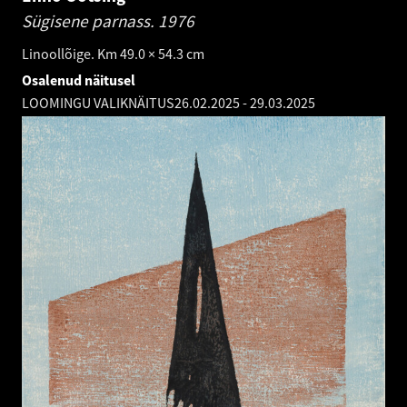
Sügisene parnass.
1976
Linoollõige. Km 49.0 × 54.3 cm
Osalenud näitusel
LOOMINGU VALIKNÄITUS
26.02.2025
-
29.03.2025