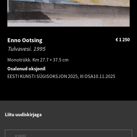
Enno Ootsing
€
1 250
Tulvavesi.
1995
Monotrükk. Km 27.7 × 37.5 cm
Osalenud oksjonil
EESTI KUNSTI SÜGISOKSJON 2025, III OSA
10.11.2025
Liitu uudiskirjaga