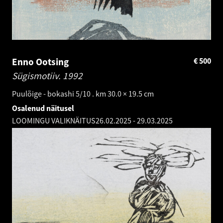
Enno Ootsing
€
500
Sügismotiiv.
1992
Puulõige - bokashi 5/10 . km 30.0 × 19.5 cm
Osalenud näitusel
LOOMINGU VALIKNÄITUS
26.02.2025
-
29.03.2025