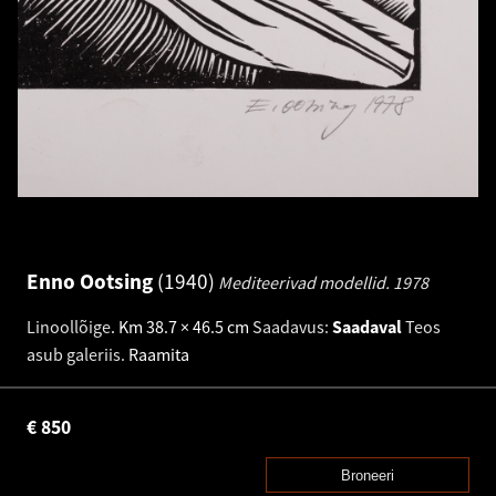
Enno Ootsing
1940
Mediteerivad modellid.
1978
Linoollõige
.
Km 38.7 × 46.5 cm
Saadavus:
Saadaval
Teos
asub galeriis.
Raamita
€
850
Broneeri