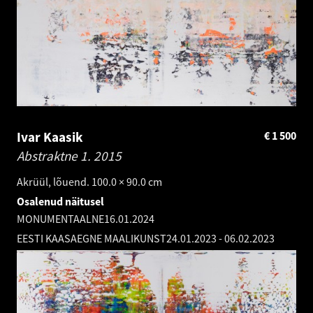
Ivar Kaasik
€
1 500
Abstraktne 1.
2015
Akrüül, lõuend. 100.0 × 90.0 cm
Osalenud näitusel
MONUMENTAALNE
16.01.2024
EESTI KAASAEGNE MAALIKUNST
24.01.2023
-
06.02.2023