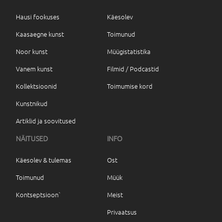
Hausi fookuses
Käesolev
Kaasaegne kunst
Toimunud
Noor kunst
Müügistatistika
Vanem kunst
Filmid / Podcastid
Kollektsioonid
Toimumise kord
Kunstnikud
Artiklid ja soovitused
NÄITUSED
INFO
Käesolev & tulemas
Ost
Toimunud
Müük
Kontseptsioon`
Meist
Privaatsus