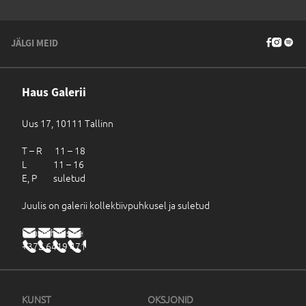
JÄLGI MEID
Haus Galerii
Uus 17, 10111 Tallinn
T – R 11 – 18
L 11 – 16
E, P suletud
Juulis on galerii kollektiivpuhkusel ja suletud
haus@haus.ee
+372 6419 471
KUNST
OKSJONID