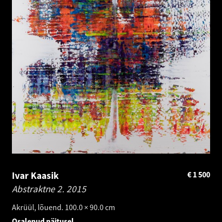
Ivar Kaasik
€
1 500
Abstraktne 2.
2015
Akrüül, lõuend. 100.0 × 90.0 cm
Osalenud näitusel