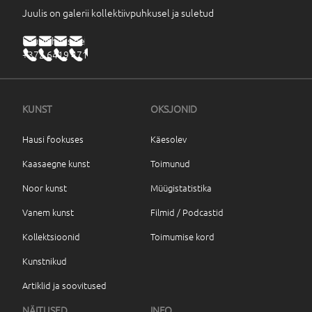
Juulis on galerii kollektiivpuhkusel ja suletud
haus@haus.ee
+372 6419 471
KUNST
OKSJONID
Hausi fookuses
Käesolev
Kaasaegne kunst
Toimunud
Noor kunst
Müügistatistika
Vanem kunst
Filmid / Podcastid
Kollektsioonid
Toimumise kord
Kunstnikud
Artiklid ja soovitused
NÄITUSED
INFO