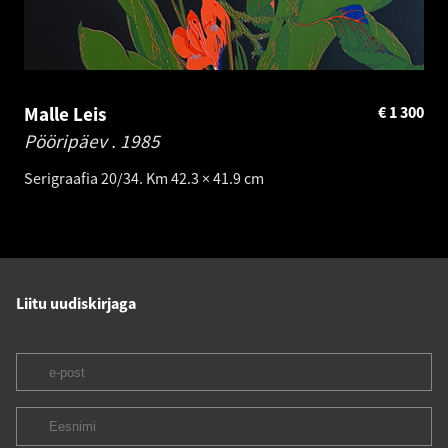
Malle Leis
€
1 300
Pööripäev .
1985
Serigraafia 20/34. Km 42.3 × 41.9 cm
Liitu uudiskirjaga