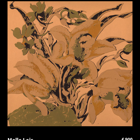
Malle Leis
€
900