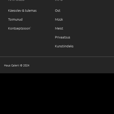
Käesolev & tulemas
Ost
Toimunud
Müük
Kontseptsioon`
Meist
Privaatsus
Kunstiindeks
Haus Galerii © 2024