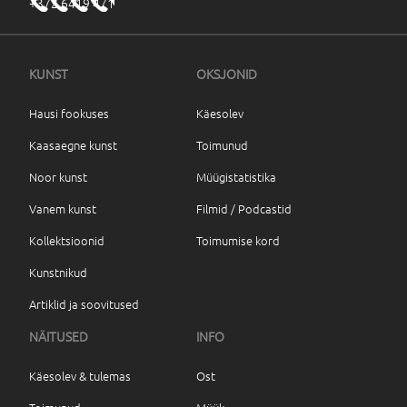
+372 6419 471
KUNST
OKSJONID
Hausi fookuses
Käesolev
Kaasaegne kunst
Toimunud
Noor kunst
Müügistatistika
Vanem kunst
Filmid / Podcastid
Kollektsioonid
Toimumise kord
Kunstnikud
Artiklid ja soovitused
NÄITUSED
INFO
Käesolev & tulemas
Ost