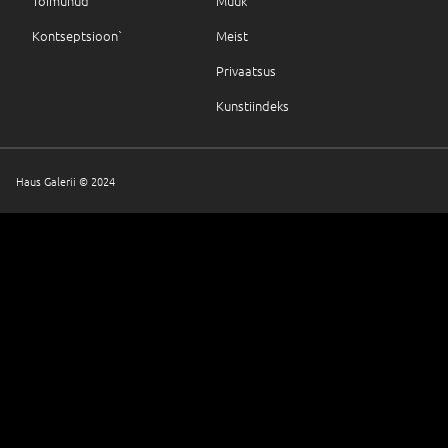
Toimunud
Müük
Kontseptsioon`
Meist
Privaatsus
Kunstiindeks
Haus Galerii © 2024