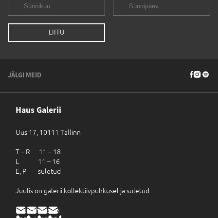
JÄLGI MEID
Haus Galerii
Uus 17, 10111 Tallinn
T – R 11 – 18
L 11 – 16
E, P suletud
Juulis on galerii kollektiivpuhkusel ja suletud
haus@haus.ee