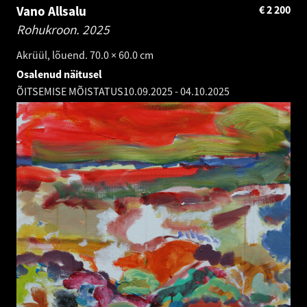
Vano Allsalu
€
2 200
Rohukroon.
2025
Akrüül, lõuend. 70.0 × 60.0 cm
Osalenud näitusel
ÕITSEMISE MÕISTATUS
10.09.2025
-
04.10.2025