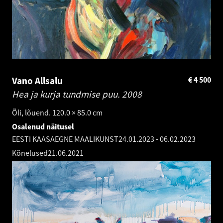
Vano Allsalu
€
4 500
Hea ja kurja tundmise puu.
2008
Õli, lõuend. 120.0 × 85.0 cm
Osalenud näitusel
EESTI KAASAEGNE MAALIKUNST
24.01.2023
-
06.02.2023
Kõnelused
21.06.2021