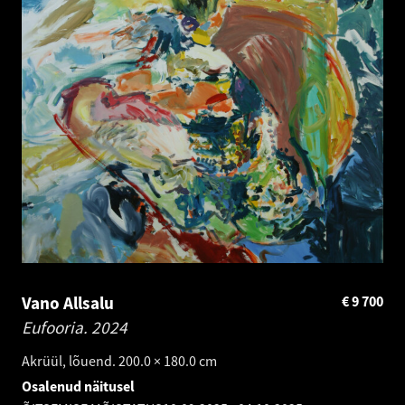
Vano Allsalu
€
9 700
Eufooria.
2024
Akrüül, lõuend. 200.0 × 180.0 cm
Osalenud näitusel