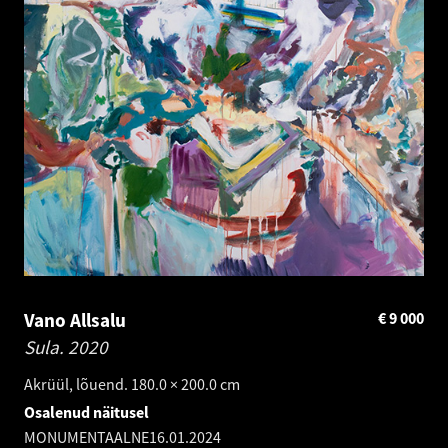
Vano Allsalu
€
9 000
Sula.
2020
Akrüül, lõuend. 180.0 × 200.0 cm
Osalenud näitusel
MONUMENTAALNE
16.01.2024