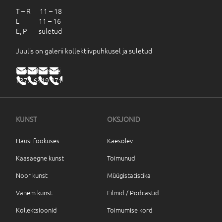
T – R 11 – 18
L 11 – 16
E, P suletud
Juulis on galerii kollektiivpuhkusel ja suletud
haus@haus.ee
+372 6419 471
KUNST
OKSJONID
Hausi fookuses
Käesolev
Kaasaegne kunst
Toimunud
Noor kunst
Müügistatistika
Vanem kunst
Filmid / Podcastid
Kollektsioonid
Toimumise kord