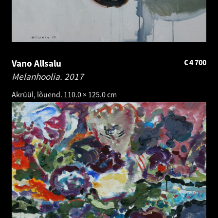
Vano Allsalu
€
4 700
Melanhoolia.
2017
Akrüül, lõuend. 110.0 × 125.0 cm