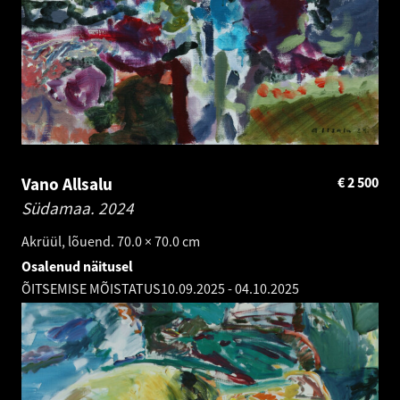
Vano Allsalu
€
2 500
Südamaa.
2024
Akrüül, lõuend. 70.0 × 70.0 cm
Osalenud näitusel
ÕITSEMISE MÕISTATUS
10.09.2025
-
04.10.2025