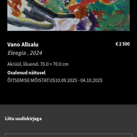
Vano Allsalu
€
2 500
Eleegia .
2024
Akrüül, lõuend. 70.0 × 70.0 cm
Osalenud näitusel
ÕITSEMISE MÕISTATUS
10.09.2025
-
04.10.2025
Liitu uudiskirjaga