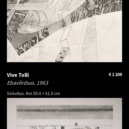
Vive Tolli
€
1 200
Ebavõrdsus.
1963
Söövitus. Km 59.0 × 51.0 cm