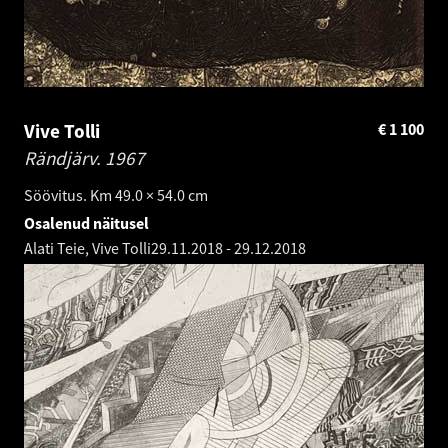
Vive Tolli
€
1 100
Rändjärv.
1967
Söövitus. Km 49.0 × 54.0 cm
Osalenud näitusel
Alati Teie, Vive Tolli
29.11.2018
-
29.12.2018