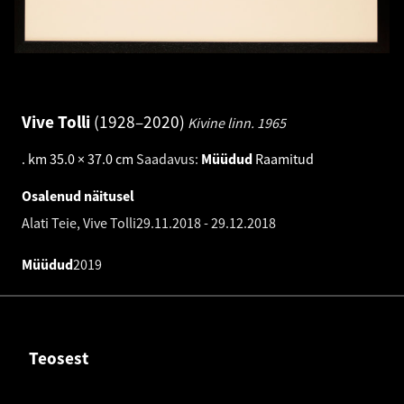
Vive Tolli
1928–2020
Kivine linn.
1965
.
km 35.0 × 37.0 cm
Saadavus:
Müüdud
Raamitud
Osalenud näitusel
Alati Teie, Vive Tolli
29.11.2018
-
29.12.2018
Müüdud
2019
Teosest