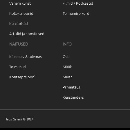
Vanem kunst
Filmid / Podcastid
Kollektsioonid
Toimumise kord
Kunstnikud
Artiklid ja soovitused
NÄITUSED
INFO
Käesolev & tulemas
Ost
Toimunud
Müük
Kontseptsioon`
Meist
Privaatsus
Kunstiindeks
Haus Galerii © 2024