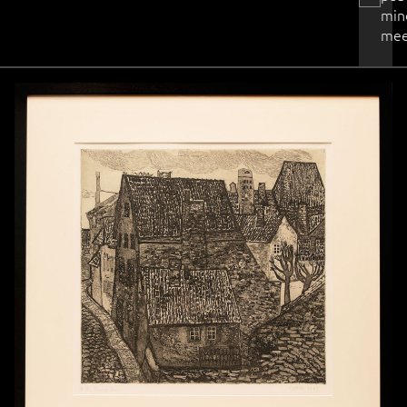
min
mee