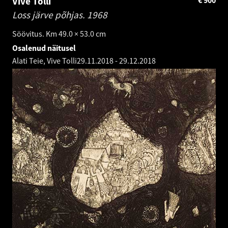
Vive Tolli
Loss järve põhjas.
1968
Söövitus. Km 49.0 × 53.0 cm
Osalenud näitusel
Alati Teie, Vive Tolli
29.11.2018
-
29.12.2018