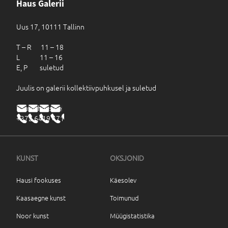
Haus Galerii
Uus 17, 10111 Tallinn
T – R 11 – 18
L 11 – 16
E, P suletud
Juulis on galerii kollektiivpuhkusel ja suletud
haus@haus.ee
+372 6419 471
KUNST
OKSJONID
Hausi fookuses
Käesolev
Kaasaegne kunst
Toimunud
Noor kunst
Müügistatistika