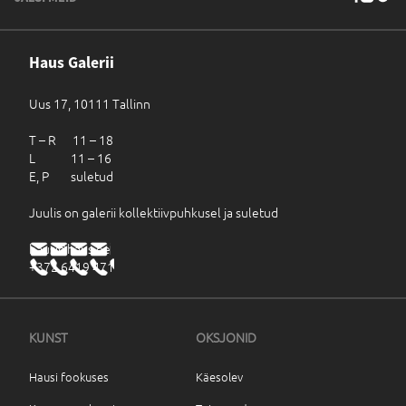
Haus Galerii
Uus 17, 10111 Tallinn
T – R 11 – 18
L 11 – 16
E, P suletud
Juulis on galerii kollektiivpuhkusel ja suletud
haus@haus.ee
+372 6419 471
KUNST
OKSJONID
Hausi fookuses
Käesolev