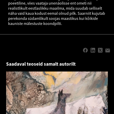
poeetiline, viies vaataja unenäolisse ent ometi nii
realistlikult eestlaslikku maailma, mida suudab selliselt
näha vaid kaua kodust eemal olnud pilk. Saarniit kujutab
perekonda südamlikult soojas maastikus kui kõikide
kauniste mälestuste koondpilti.
Saadaval teoseid samalt autorilt