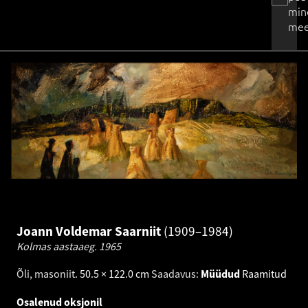
min
mee
Joann Voldemar Saarniit
1909–1984
Kolmas aastaaeg.
1965
Õli, masoniit
.
50.5 × 122.0 cm
Saadavus:
Müüdud
Raamitud
Osalenud oksjonil