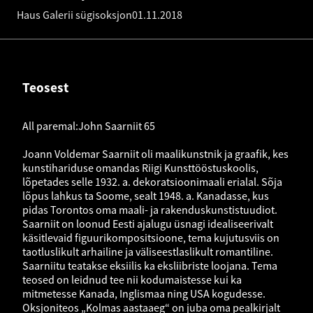
Haus Galerii sügisoksjon
01.11.2018
Teosest
All paremal:John Saarniit 65
Joann Voldemar Saarniit oli maalikunstnik ja graafik, kes
kunstihariduse omandas Riigi Kunsttööstuskoolis,
lõpetades selle 1932. a. dekoratsioonimaali erialal. Sõja
lõpus lahkus ta Soome, sealt 1948. a. Kanadasse, kus
pidas Torontos oma maali- ja rakenduskunstistuudiot.
Saarniit on loonud Eesti ajalugu üsnagi idealiseerivalt
käsitlevaid figuurikompositsioone, tema kujutusviis on
taotluslikult arhailine ja väliseestlaslikult romantiline.
Saarniitu teatakse eksiilis ka eksliibriste loojana. Tema
teosed on leidnud tee nii kodumaistesse kui ka
mitmetesse Kanada, Inglismaa ning USA kogudesse.
Oksjoniteos „Kolmas aastaaeg“ on juba oma pealkirjalt