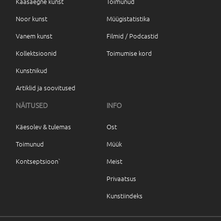
Kaasaegne kunst
Toimunud
Noor kunst
Müügistatistika
Vanem kunst
Filmid / Podcastid
Kollektsioonid
Toimumise kord
Kunstnikud
Artiklid ja soovitused
NÄITUSED
INFO
Käesolev & tulemas
Ost
Toimunud
Müük
Kontseptsioon`
Meist
Privaatsus
Kunstiindeks