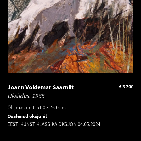
Joann Voldemar Saarniit
€
3 200
Üksildus.
1965
Õli, masoniit. 51.0 × 76.0 cm
Osalenud oksjonil
EESTI KUNSTIKLASSIKA OKSJON:
04.05.2024