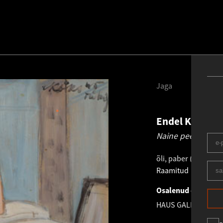
Jaga
Endel Kõks
19
Naine peegli ees.
õli, paber (kleebitu
Raamitud
Osalenud oksjonil
HAUS GALERII XXXI