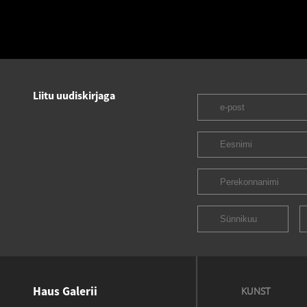
Liitu uudiskirjaga
Haus Galerii
KUNST