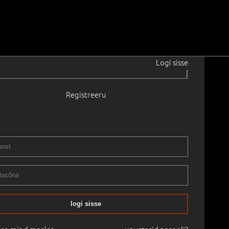
Logi sisse
|
Registreeru
12–1983
1945
d masoniidile)
.
43.7 × 37.5 cm
Saadavus:
Ei ole saadaval
logi sisse
X OKSJON 2016 kevad
30.03.2016