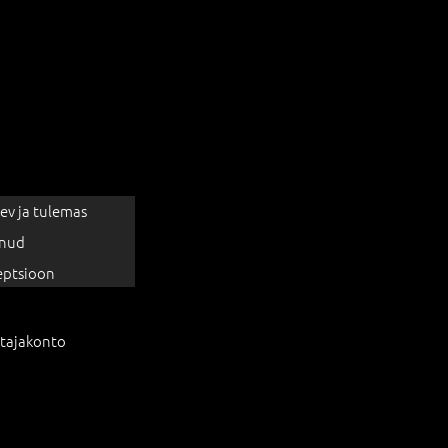
ev ja tulemas
nud
eptsioon
tajakonto