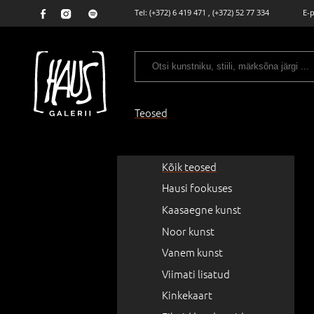
Tel:
(+372) 6 419 471
,
(+372) 52 77 334
E-
Teosed
Kõik teosed
Hausi fookuses
Kaasaegne kunst
Noor kunst
Vanem kunst
Viimati lisatud
Kinkekaart