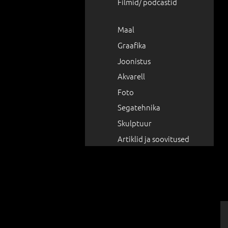
Filmid/ podcastid
Maal
Graafika
Joonistus
Akvarell
Foto
Segatehnika
Skulptuur
Artiklid ja soovitused