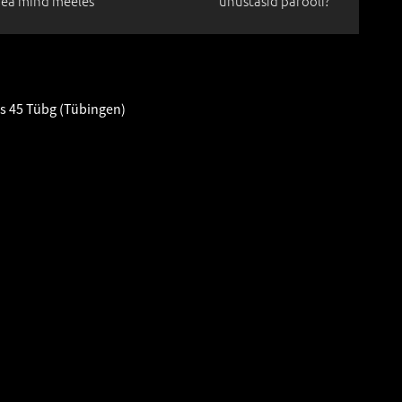
ea mind meeles
unustasid parooli?
s 45 Tübg (Tübingen)