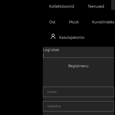
Kollektsioonid
Teenused
Ost
Müük
Kunstiindeks
Kasutajakonto
Logi sisse
|
Registreeru