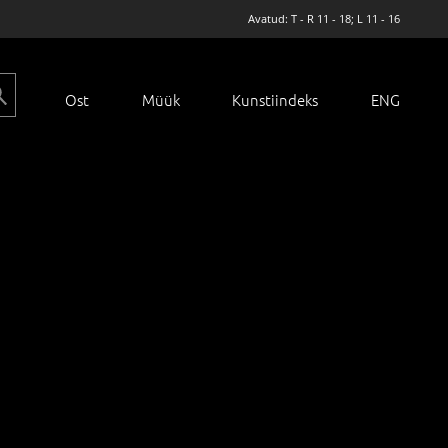
Avatud: T - R 11 - 18; L 11 - 16
Ost
Müük
Kunstiindeks
ENG