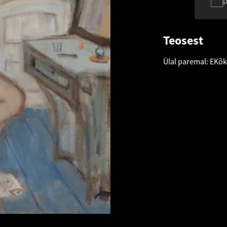
p
Teosest
Ülal paremal: EKõk