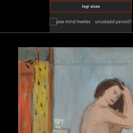
logi sisse
pea mind meeles
unustasid parooli?