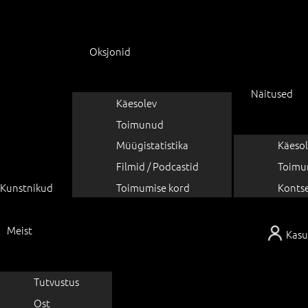
Oksjonid
Näitused
Käesolev
Toimunud
Müügistatistika
Käesol
Filmid / Podcastid
Toimu
Kunstnikud
Toimumise kord
Konts
Meist
Kasu
Tutvustus
Ost