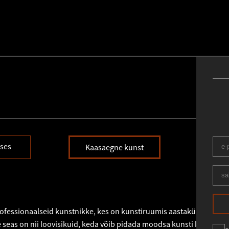
ses
N
Kaasaegne kunst
fessionaalseid kunstnikke, kes on kunstiruumis aastakümneid oluli
seas on nii loovisikuid, keda võib pidada moodsa kunsti klassikute