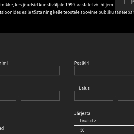
p
nikke, kes jõudsid kunstiväljale 1990. aastatel või hiljem. Sellel leh
tsioonides esile tõsta ning kelle teostele soovime publiku tähelepa
nimi
Pealkiri
Laius
-
-
Järjesta
ud