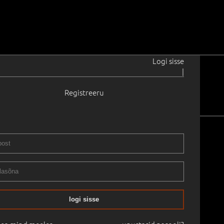
Logi sisse
|
Registreeru
oor kunst
Vanem kunst
logi sisse
st rolli
ks ja