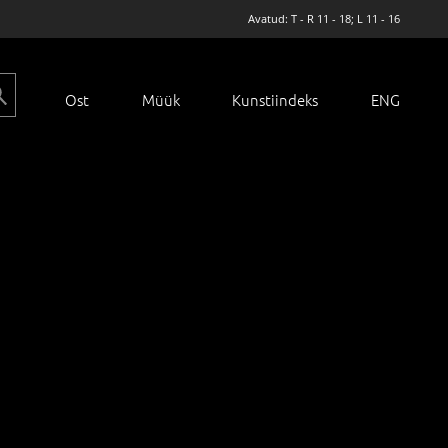
Avatud: T - R 11 - 18; L 11 - 16
Ost
Müük
Kunstiindeks
ENG