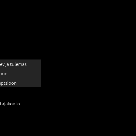
ev ja tulemas
nud
eptsioon
tajakonto