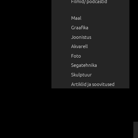
Filmid/ podcastid
Maal
Graafika
Joonistus
Akvarell
Foto
Segatehnika
Skulptuur
Artiklid ja soovitused