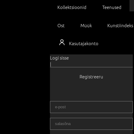
Kollektsioonid
Teenused
Ost
Müük
Kunstiindeks
Kasutajakonto
Logi sisse
|
Registreeru