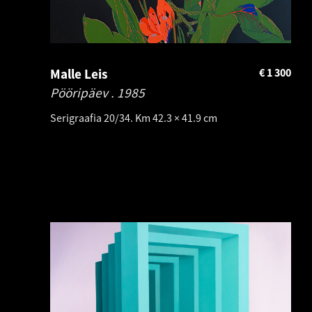
Malle Leis
€
1 300
Pööripäev .
1985
Serigraafia 20/34. Km 42.3 × 41.9 cm