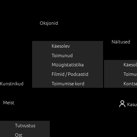
Oksjonid
Näitused
Käesolev
Toimunud
Müügistatistika
Käesol
Filmid / Podcastid
Toimu
Kunstnikud
Toimumise kord
Konts
Meist
Kasu
Tutvustus
Ost