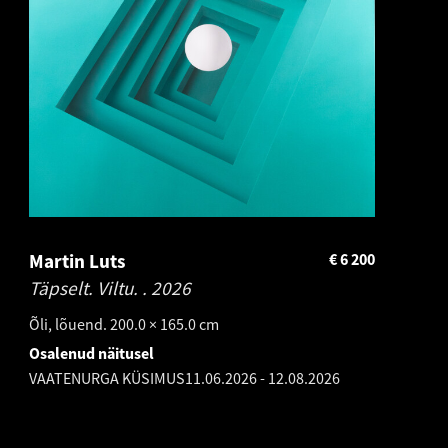
Martin Luts
€
6 200
Täpselt. Viltu. .
2026
Õli, lõuend. 200.0 × 165.0 cm
Osalenud näitusel
VAATENURGA KÜSIMUS
11.06.2026
-
12.08.2026