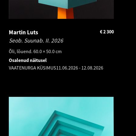
Martin Luts
€
2 300
Seob. Suunab. II.
2026
Õli, lõuend. 60.0 × 50.0 cm
Osalenud näitusel
VAATENURGA KÜSIMUS
11.06.2026
-
12.08.2026