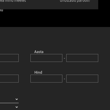
ea mind meeles
unustasid parooli?
el
nu
Aasta
-
Hind
-