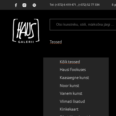
Tel:
(+372) 6 419 471
,
(+372) 52 77 334
E-
Teosed
Kõik teosed
Hausi fookuses
Kaasaegne kunst
Noor kunst
Vanem kunst
Viimati lisatud
Kinkekaart