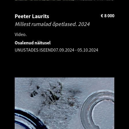
Peeter Laurits
€
8 000
Millest rumalad õpetlased.
2024
Video.
Osalenud näitusel
UNUSTADES ISEEND
07.09.2024
-
05.10.2024