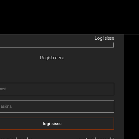
Logi sisse
|
Registreeru
oor kunst
Vanem kunst
logi sisse
nevate