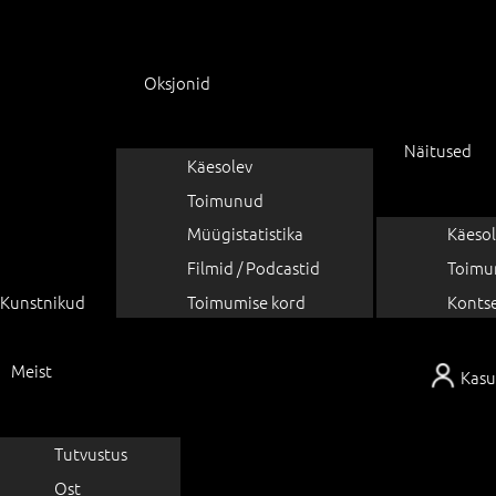
Oksjonid
Näitused
Käesolev
Toimunud
Müügistatistika
Käesol
Filmid / Podcastid
Toimu
Kunstnikud
Toimumise kord
Konts
Meist
Kasu
Tutvustus
Ost