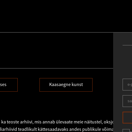
ses
Kaasaegne kunst
N
 ka teoste arhiivi, mis annab ülevaate meie näitustel, oksjonitel või
iarhiivid teadlikult kättesaadavaks andes publikule võimaluse eri