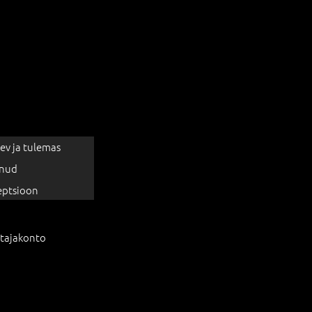
ev ja tulemas
nud
eptsioon
tajakonto