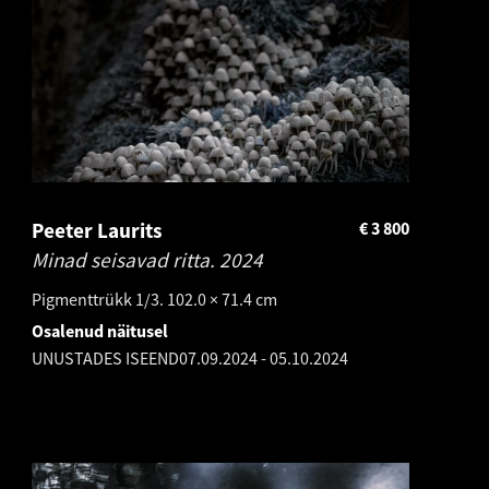
Peeter Laurits
€
3 800
Minad seisavad ritta.
2024
Pigmenttrükk 1/3. 102.0 × 71.4 cm
Osalenud näitusel
UNUSTADES ISEEND
07.09.2024
-
05.10.2024