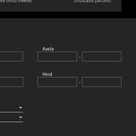
ea mind meeles
unustasid parooli?
Aasta
-
Hind
-