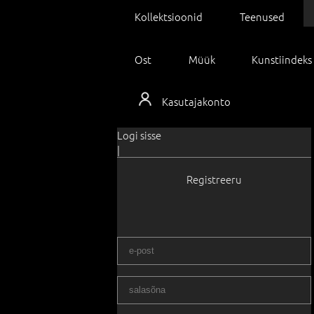
Kollektsioonid
Teenused
Ost
Müük
Kunstiindeks
Kasutajakonto
Logi sisse
|
Registreeru