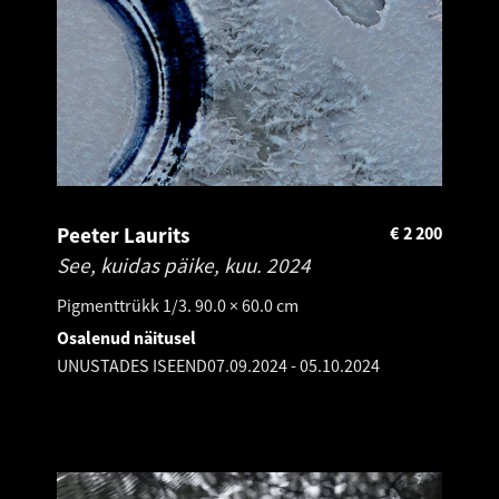
Peeter Laurits
€
2 200
See, kuidas päike, kuu.
2024
Pigmenttrükk 1/3. 90.0 × 60.0 cm
Osalenud näitusel
UNUSTADES ISEEND
07.09.2024
-
05.10.2024