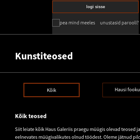
logi sisse
pea mind meeles
unustasid parooli?
Kunstiteosed
Hausi fooku
Kõik
Kõik teosed
Siit leiate kõik Haus Galeriis praegu müügis olevad teosed ja
eelnevates müügivalikutes olnud töödest. Oleme jätnud pild