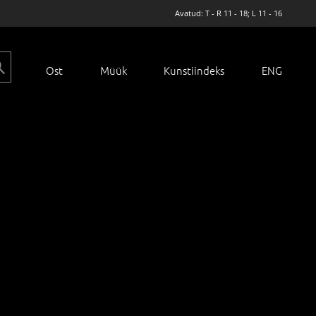
Avatud: T - R 11 - 18; L 11 - 16
Ost
Müük
Kunstiindeks
ENG