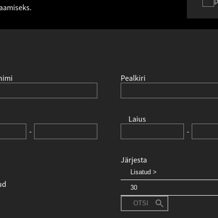
p
saamiseks.
nimi
Pealkiri
Laius
-
-
Järjesta
ud
OTSI