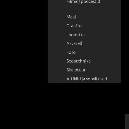
Filmid/ podcastid
Maal
Graafika
Joonistus
Akvarell
Foto
Segatehnika
Skulptuur
Artiklid ja soovitused