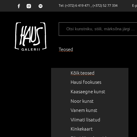
Tel:
(+372) 6 419 471
,
(+372) 52 77 334
E-
Teosed
Kõik teosed
Hausi fookuses
Kaasaegne kunst
Noor kunst
Vanem kunst
Viimati lisatud
Kinkekaart