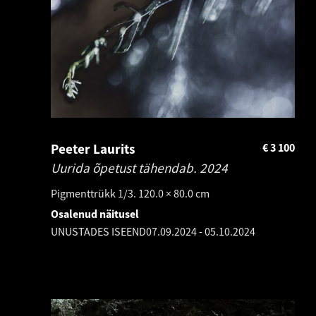
Peeter Laurits
€
3 100
Uurida õpetust tähendab.
2024
Pigmenttrükk 1/3. 120.0 × 80.0 cm
Osalenud näitusel
UNUSTADES ISEEND
07.09.2024
-
05.10.2024