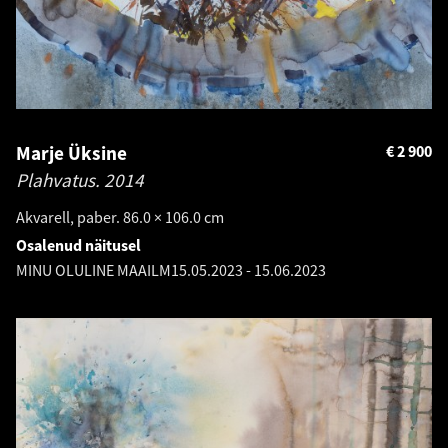
Marje Üksine
€
2 900
Plahvatus.
2014
Akvarell, paber. 86.0 × 106.0 cm
Osalenud näitusel
MINU OLULINE MAAILM
15.05.2023
-
15.06.2023