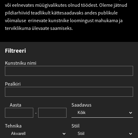
või eelnevates müügivalikutes olnud töödest. Oleme jätnud
pildiarhiivid teadlikult kättesaadavaks andes publikule
võimaluse erinevate kunstnike loomingust mahukama ja
terviklikuma ülevaate saamiseks.
Filtreeri
Kunstniku nimi
Pealkiri
Aasta
Saadavus
-
Tehnika
Stiil