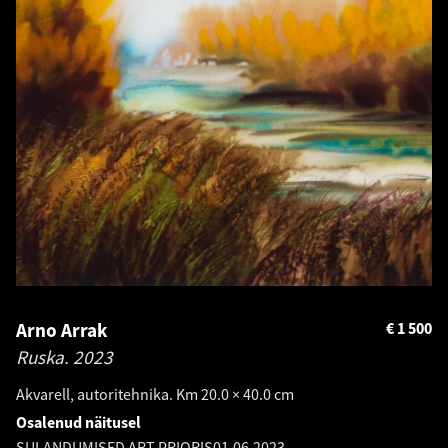
Arno Arrak
€
1 500
Ruska.
2023
Akvarell, autoritehnika. Km 20.0 × 40.0 cm
Osalenud näitusel
SULANDUMISED ART PRIORIS
01.06.2023