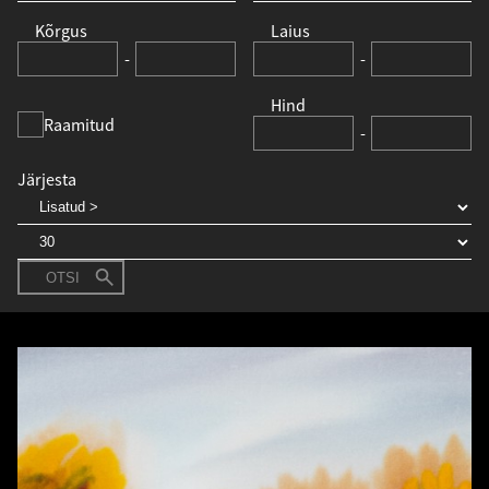
Kõrgus
Laius
-
-
Hind
Raamitud
-
Järjesta
OTSI