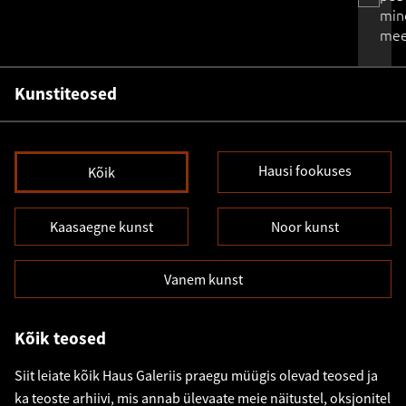
min
mee
Kunstiteosed
Hausi fookuses
Kõik
Kaasaegne kunst
Noor kunst
Vanem kunst
Kõik teosed
Siit leiate kõik Haus Galeriis praegu müügis olevad teosed ja
ka teoste arhiivi, mis annab ülevaate meie näitustel, oksjonitel