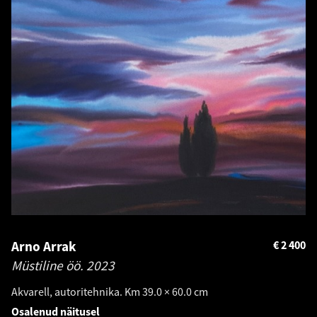
Arno Arrak
€
2 400
Müstiline öö.
2023
Akvarell, autoritehnika. Km 39.0 × 60.0 cm
Osalenud näitusel