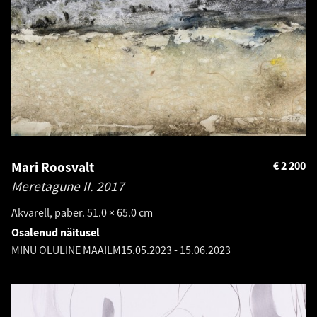
Mari Roosvalt
€
2 200
Meretagune II.
2017
Akvarell, paber. 51.0 × 65.0 cm
Osalenud näitusel
MINU OLULINE MAAILM
15.05.2023
-
15.06.2023