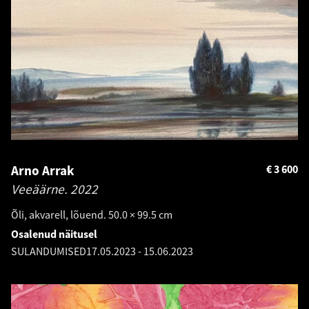
Arno Arrak
€
3 600
Veeäärne.
2022
Õli, akvarell, lõuend. 50.0 × 99.5 cm
Osalenud näitusel
SULANDUMISED
17.05.2023
-
15.06.2023