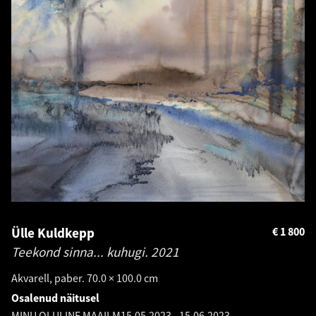
Ülle Kuldkepp
€
1 800
Teekond sinna... kuhugi.
2021
Akvarell, paber. 70.0 × 100.0 cm
Osalenud näitusel
MINU OLULINE MAAILM
15.05.2023
-
15.06.2023