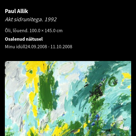
Paul Allik
Akt sidrunitega.
1992
Õli, lõuend. 100.0 × 145.0 cm
Osalenud näitusel
Minu idüll
24.09.2008
-
11.10.2008