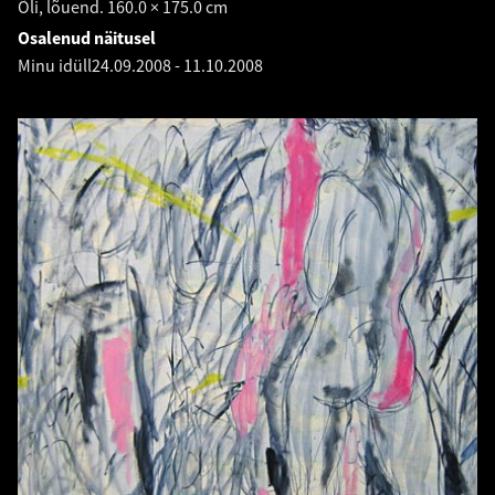
Õli, lõuend. 160.0 × 175.0 cm
Osalenud näitusel
Minu idüll
24.09.2008
-
11.10.2008