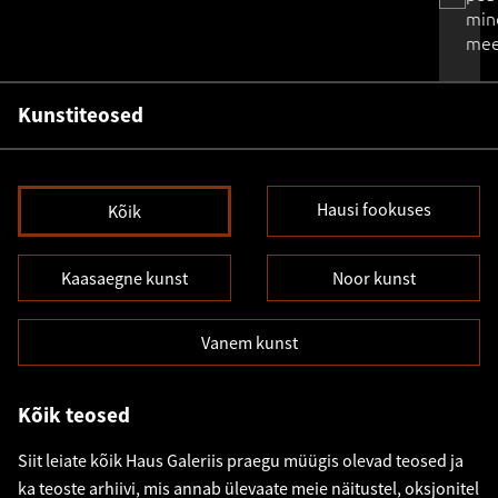
min
mee
Kunstiteosed
Hausi fookuses
Kõik
Kaasaegne kunst
Noor kunst
Vanem kunst
Kõik teosed
Siit leiate kõik Haus Galeriis praegu müügis olevad teosed ja
ka teoste arhiivi, mis annab ülevaate meie näitustel, oksjonitel