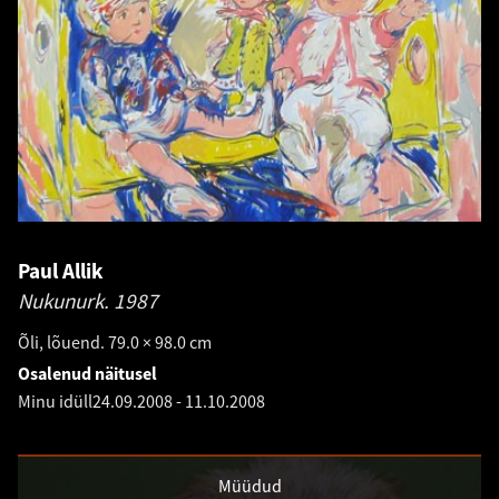
Paul Allik
Nukunurk.
1987
Õli, lõuend. 79.0 × 98.0 cm
Osalenud näitusel
Minu idüll
24.09.2008
-
11.10.2008
Müüdud