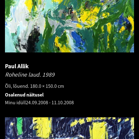
Paul Allik
Roheline laud.
1989
Õli, lõuend. 180.0 × 150.0 cm
Osalenud näitusel
Minu idüll
24.09.2008
-
11.10.2008