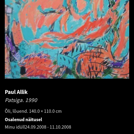
Paul Allik
Patsiga.
1990
Õli, lõuend. 140.0 × 110.0 cm
Osalenud näitusel
Minu idüll
24.09.2008
-
11.10.2008