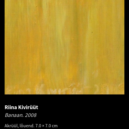
Riina Kivirüüt
Banaan.
2008
Akrüül, lõuend. 7.0 × 7.0 cm