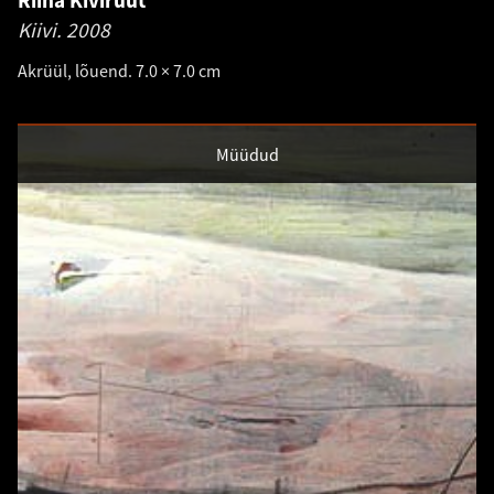
Riina Kivirüüt
Kiivi.
2008
Akrüül, lõuend. 7.0 × 7.0 cm
Müüdud