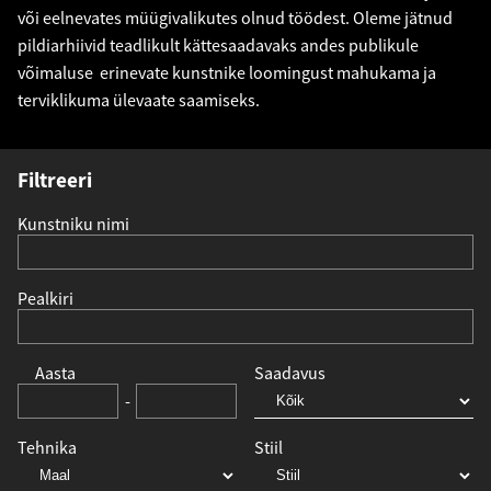
või eelnevates müügivalikutes olnud töödest. Oleme jätnud
pildiarhiivid teadlikult kättesaadavaks andes publikule
võimaluse erinevate kunstnike loomingust mahukama ja
terviklikuma ülevaate saamiseks.
Filtreeri
Kunstniku nimi
Pealkiri
Aasta
Saadavus
-
Tehnika
Stiil