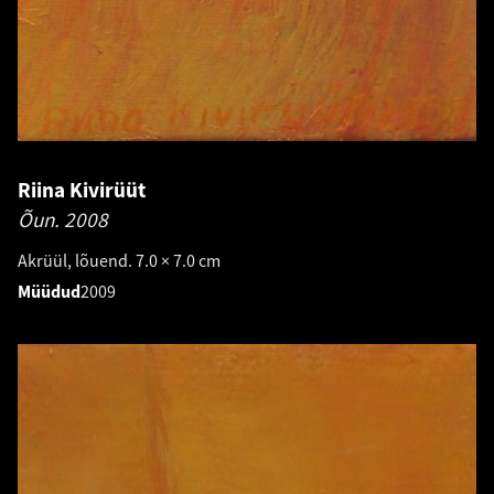
Riina Kivirüüt
Õun.
2008
Akrüül, lõuend. 7.0 × 7.0 cm
Müüdud
2009