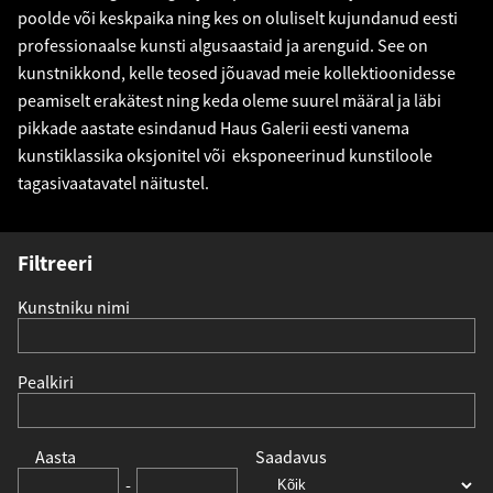
poolde või keskpaika ning kes on oluliselt kujundanud eesti
professionaalse kunsti algusaastaid ja arenguid. See on
kunstnikkond, kelle teosed jõuavad meie kollektioonidesse
peamiselt erakätest ning keda oleme suurel määral ja läbi
pikkade aastate esindanud Haus Galerii eesti vanema
kunstiklassika oksjonitel või eksponeerinud kunstiloole
tagasivaatavatel näitustel.
Filtreeri
Kunstniku nimi
Pealkiri
Aasta
Saadavus
-