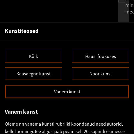
min
mee
Kunstiteosed
Kõik
Hausi fookuses
Kaasaegne kunst
Noor kunst
Vanem kunst
Vanem kunst
Oleme nn vanema kunsti rubriiki koondanud need autorid,
kelle loomingutee algus jääb peamiselt 20. sajandi esimesse