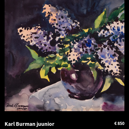
Karl Burman juunior
€
850