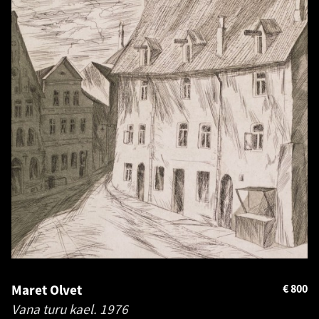
Maret Olvet
€
800
Vana turu kael.
1976