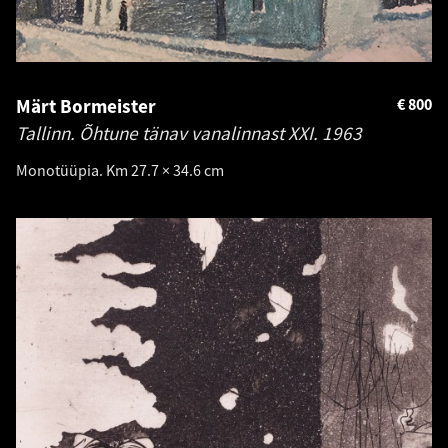
Märt Bormeister
€
800
Tallinn. Õhtune tänav vanalinnast XXI.
1963
Monotüüpia. Km 27.7 × 34.6 cm