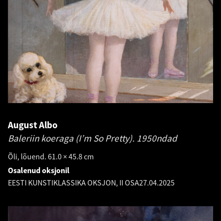
August Albo
Baleriin koeraga (I’m So Pretty).
1950ndad
Õli, lõuend. 61.0 × 45.8 cm
Osalenud oksjonil
EESTI KUNSTIKLASSIKA OKSJON, II OSA
27.04.2025