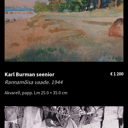
Karl Burman seenior
€
1 200
Rannamõisa vaade.
1944
Akvarell, papp. Lm 25.0 × 35.0 cm