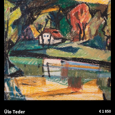
Ülo Teder
€
1 850