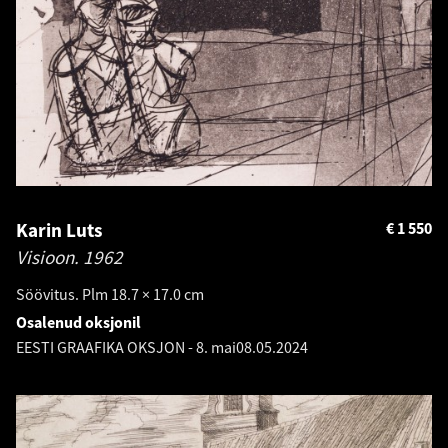
Karin Luts
€
1 550
Visioon.
1962
Söövitus. Plm 18.7 × 17.0 cm
Osalenud oksjonil
EESTI GRAAFIKA OKSJON - 8. mai
08.05.2024