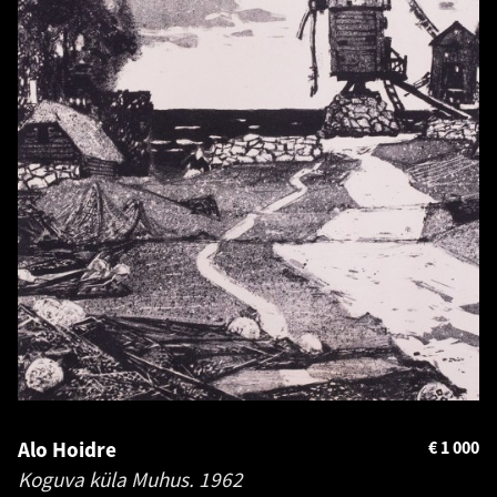
Alo Hoidre
€
1 000
Koguva küla Muhus.
1962