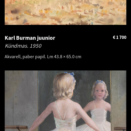
Karl Burman juunior
€
1 700
Kündmas.
1950
Akvarell, paber papil. Lm 43.8 × 65.0 cm