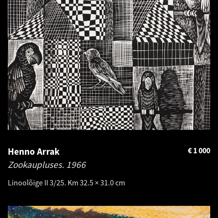
Henno Arrak
€
1 000
Zookaupluses.
1966
Linoolõige II 3/25. Km 32.5 × 31.0 cm