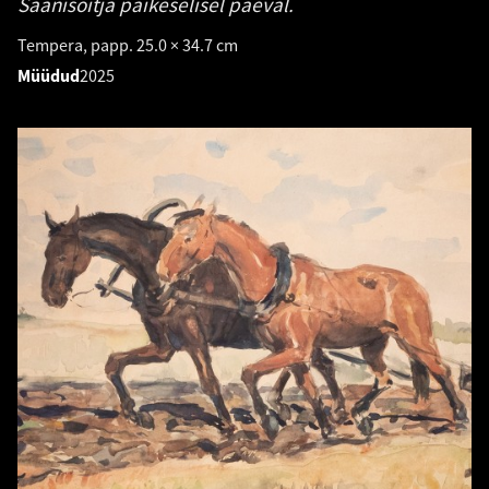
Saanisõitja päikeselisel päeval.
Tempera, papp. 25.0 × 34.7 cm
Müüdud
2025