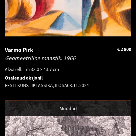
Varmo Pirk
€
2 800
Geomeetriline maastik.
1966
Akvarell. Lm 32.0 × 43.7 cm
Osalenud oksjonil
EESTI KUNSTIKLASSIKA, II OSA
03.11.2024
Müüdud