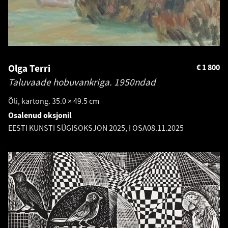
Olga Terri
€
1 800
Taluvaade hobuvankriga.
1950ndad
Õli, kartong. 35.0 × 49.5 cm
Osalenud oksjonil
EESTI KUNSTI SÜGISOKSJON 2025, I OSA
08.11.2025