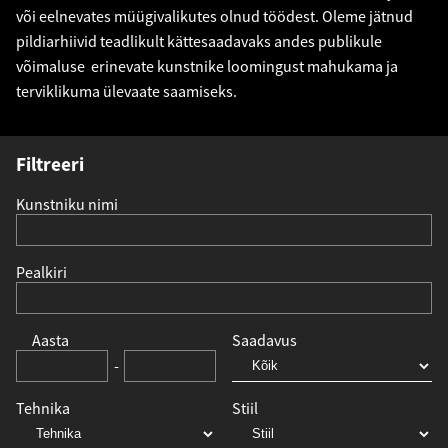
või eelnevates müügivalikutes olnud töödest. Oleme jätnud
pildiarhiivid teadlikult kättesaadavaks andes publikule
võimaluse erinevate kunstnike loomingust mahukama ja
terviklikuma ülevaate saamiseks.
Filtreeri
Kunstniku nimi
Pealkiri
Aasta
Saadavus
-
Tehnika
Stiil