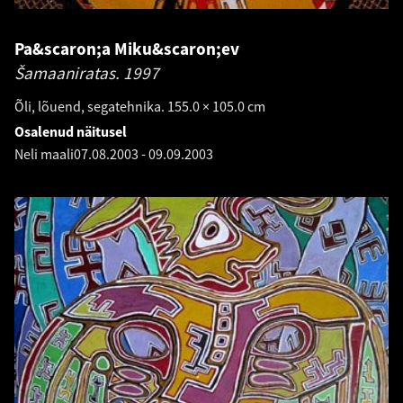
Pa&scaron;a Miku&scaron;ev
Šamaaniratas.
1997
Õli, lõuend, segatehnika. 155.0 × 105.0 cm
Osalenud näitusel
Neli maali
07.08.2003
-
09.09.2003