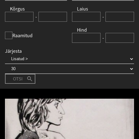
Kõrgus
Laius
-
-
Hind
Raamitud
-
Järjesta
OTSI