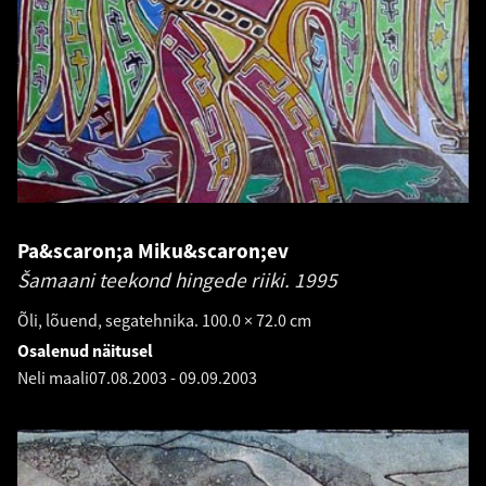
Pa&scaron;a Miku&scaron;ev
Šamaani teekond hingede riiki.
1995
Õli, lõuend, segatehnika. 100.0 × 72.0 cm
Osalenud näitusel
Neli maali
07.08.2003
-
09.09.2003