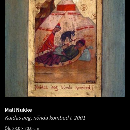
Mall Nukke
Kuidas aeg, nõnda kombed I.
2001
Õli. 28.0 × 20.0 cm