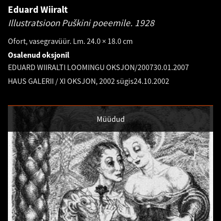
Eduard Wiiralt
Illustratsioon Puškini poeemile.
1928
Ofort, vasegravüür. Lm. 24.0 × 18.0 cm
Osalenud oksjonil
EDUARD WIIRALTI LOOMINGU OKSJON/2007
30.01.2007
HAUS GALERII / XI OKSJON, 2002 sügis
24.10.2002
Müüdud