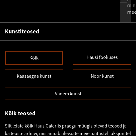
min
mee
Kunstiteosed
Hausi fookuses
Kõik
Kaasaegne kunst
Noor kunst
Vanem kunst
Kõik teosed
Siit leiate kõik Haus Galeriis praegu müügis olevad teosed ja
ka teoste arhiivi, mis annab ülevaate meie näitustel, oksjonitel