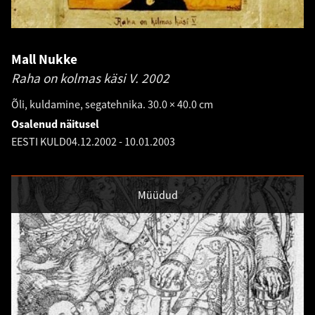
Mall Nukke
Raha on kolmas käsi V.
2002
Õli, kuldamine, segatehnika. 30.0 × 40.0 cm
Osalenud näitusel
EESTI KULD
04.12.2002
-
10.01.2003
Müüdud