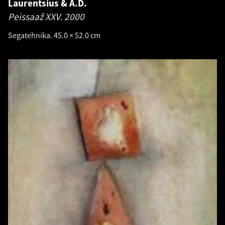
Laurentsius & A.D.
Peissaaž XXV.
2000
Segatehnika. 45.0 × 52.0 cm