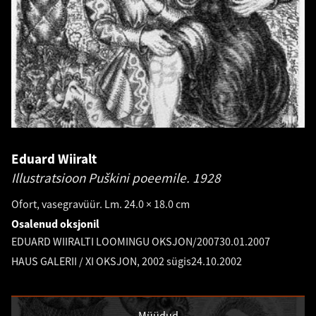
Eduard Wiiralt
Illustratsioon Puškini poeemile.
1928
Ofort, vasegravüür. Lm. 24.0 × 18.0 cm
Osalenud oksjonil
EDUARD WIIRALTI LOOMINGU OKSJON/2007
30.01.2007
HAUS GALERII / XI OKSJON, 2002 sügis
24.10.2002
Müüdud