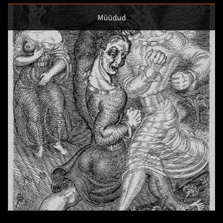
Müüdud