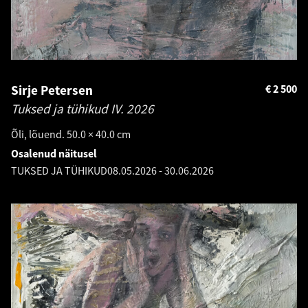
Sirje Petersen
€
2 500
Tuksed ja tühikud IV.
2026
Õli, lõuend. 50.0 × 40.0 cm
Osalenud näitusel
TUKSED JA TÜHIKUD
08.05.2026
-
30.06.2026