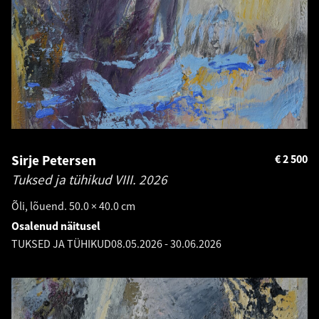
Sirje Petersen
€
2 500
Tuksed ja tühikud VIII.
2026
Õli, lõuend. 50.0 × 40.0 cm
Osalenud näitusel
TUKSED JA TÜHIKUD
08.05.2026
-
30.06.2026