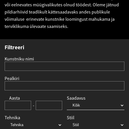
või eelnevates müügivalikutes olnud töödest. Oleme jätnud
pildiarhiivid teadlikult kättesaadavaks andes publikule
võimaluse erinevate kunstnike loomingust mahukama ja
terviklikuma ülevaate saamiseks.
Filtreeri
Kunstniku nimi
Pealkiri
Aasta
Saadavus
-
Tehnika
Stiil