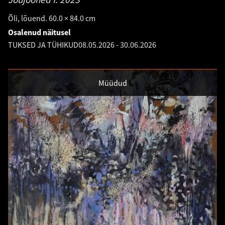
Õli, lõuend. 60.0 × 84.0 cm
Osalenud näitusel
TUKSED JA TÜHIKUD
08.05.2026
-
30.06.2026
Müüdud