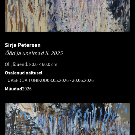
Sirje Petersen
Ööd ja unelmad II.
2025
Õli, lõuend. 80.0 × 60.0 cm
Osalenud näitusel
TUKSED JA TÜHIKUD
08.05.2026
-
30.06.2026
Müüdud
2026