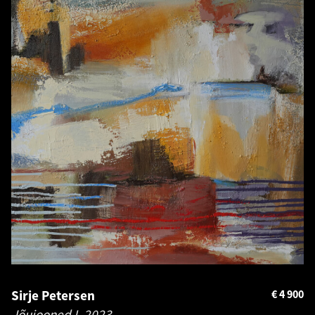
Sirje Petersen
€
4 900
Jõujooned I.
2023