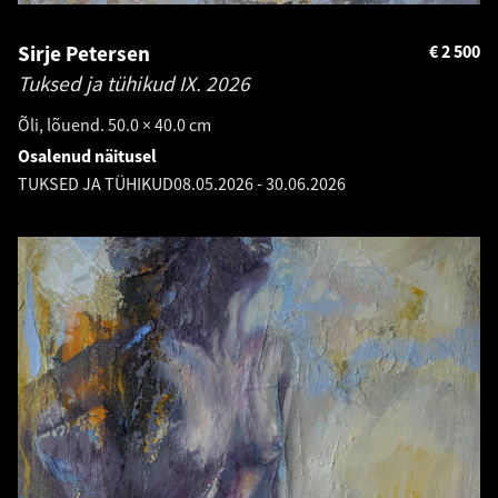
Sirje Petersen
€
2 500
Tuksed ja tühikud IX.
2026
Õli, lõuend. 50.0 × 40.0 cm
Osalenud näitusel
TUKSED JA TÜHIKUD
08.05.2026
-
30.06.2026