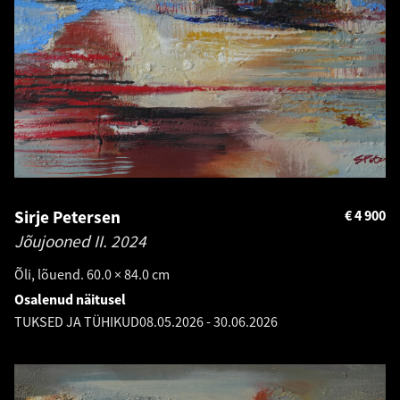
Sirje Petersen
€
4 900
Jõujooned II.
2024
Õli, lõuend. 60.0 × 84.0 cm
Osalenud näitusel
TUKSED JA TÜHIKUD
08.05.2026
-
30.06.2026