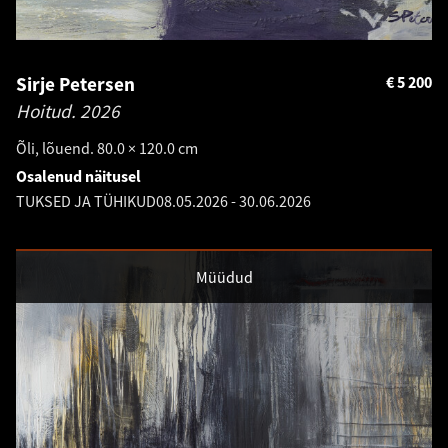
Sirje Petersen
€
5 200
Hoitud.
2026
Õli, lõuend. 80.0 × 120.0 cm
Osalenud näitusel
TUKSED JA TÜHIKUD
08.05.2026
-
30.06.2026
Müüdud