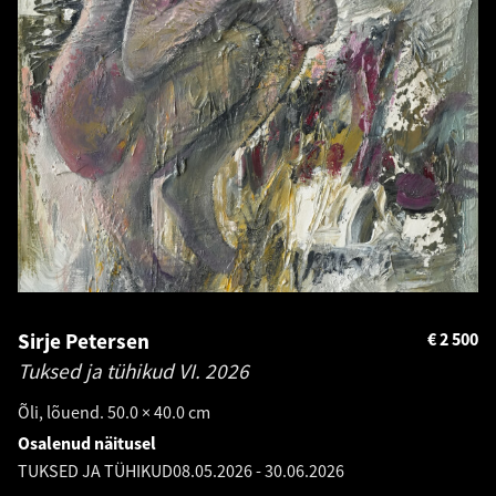
Sirje Petersen
€
2 500
Tuksed ja tühikud VI.
2026
Õli, lõuend. 50.0 × 40.0 cm
Osalenud näitusel
TUKSED JA TÜHIKUD
08.05.2026
-
30.06.2026