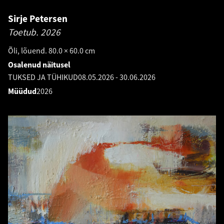
Sirje Petersen
Toetub.
2026
Õli, lõuend. 80.0 × 60.0 cm
Osalenud näitusel
TUKSED JA TÜHIKUD
08.05.2026
-
30.06.2026
Müüdud
2026