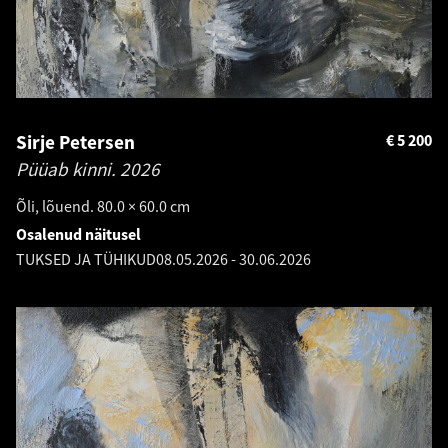
Sirje Petersen
€
5 200
Püüab kinni.
2026
Õli, lõuend. 80.0 × 60.0 cm
Osalenud näitusel
TUKSED JA TÜHIKUD
08.05.2026
-
30.06.2026