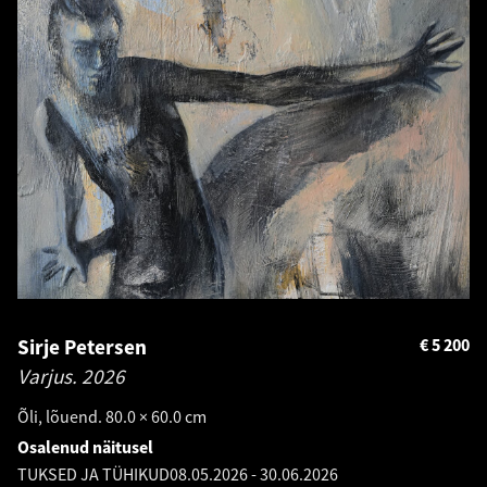
Sirje Petersen
€
5 200
Varjus.
2026
Õli, lõuend. 80.0 × 60.0 cm
Osalenud näitusel
TUKSED JA TÜHIKUD
08.05.2026
-
30.06.2026