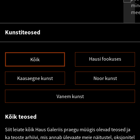
min
mee
Kunstiteosed
Hausi fookuses
Kõik
Kaasaegne kunst
Noor kunst
Vanem kunst
Kõik teosed
Siit leiate kõik Haus Galeriis praegu müügis olevad teosed ja
ka teoste arhiivi, mis annab ülevaate meie näitustel, oksjonitel