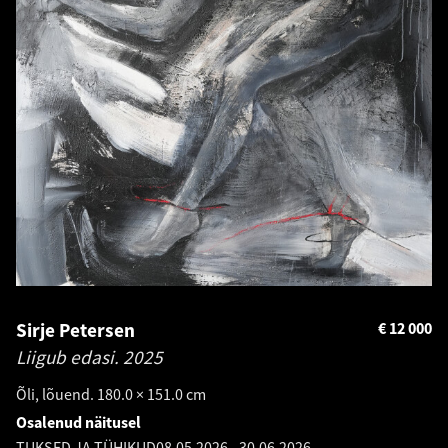
Sirje Petersen
€
12 000
Liigub edasi.
2025
Õli, lõuend. 180.0 × 151.0 cm
Osalenud näitusel
TUKSED JA TÜHIKUD
08.05.2026
-
30.06.2026