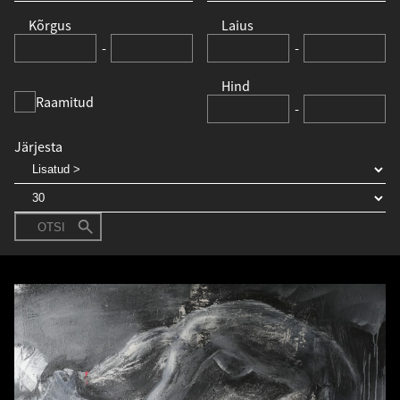
Kõrgus
Laius
-
-
Hind
Raamitud
-
Järjesta
OTSI