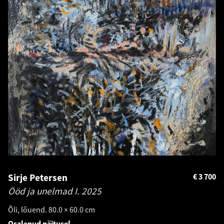
Sirje Petersen
€
3 700
Ööd ja unelmad I.
2025
Õli, lõuend. 80.0 × 60.0 cm
Osalenud näitusel