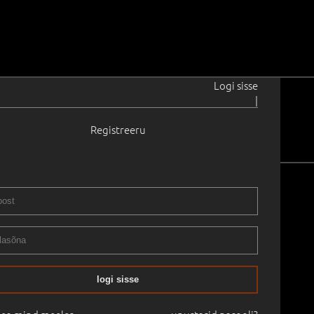
Logi sisse
|
Registreeru
oor kunst
Vanem kunst
logi sisse
nevate