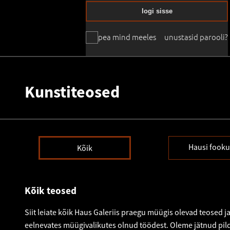
logi sisse
pea mind meeles
unustasid parooli?
Kunstiteosed
Hausi fooku
Kõik
Kõik teosed
Siit leiate kõik Haus Galeriis praegu müügis olevad teosed ja
eelnevates müügivalikutes olnud töödest. Oleme jätnud pild