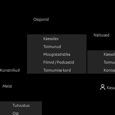
Oksjonid
Näitused
Käesolev
Toimunud
Müügistatistika
Käesol
Filmid / Podcastid
Toimu
Kunstnikud
Toimumise kord
Konts
Meist
Kasu
Tutvustus
Ost