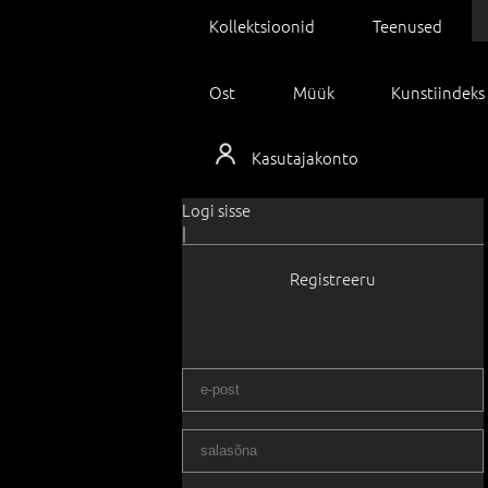
Kollektsioonid
Teenused
Ost
Müük
Kunstiindeks
Kasutajakonto
Logi sisse
|
Registreeru