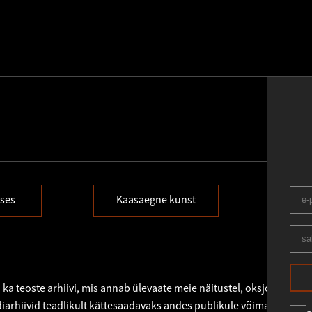
ses
Kaasaegne kunst
N
 ka teoste arhiivi, mis annab ülevaate meie näitustel, oksjonitel või
iarhiivid teadlikult kättesaadavaks andes publikule võimaluse eri