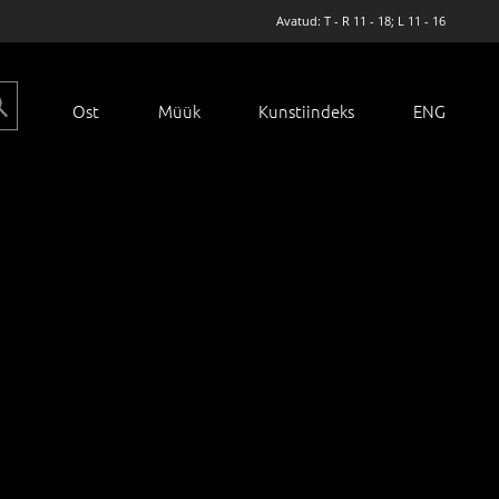
Avatud: T - R 11 - 18; L 11 - 16
Ost
Müük
Kunstiindeks
ENG