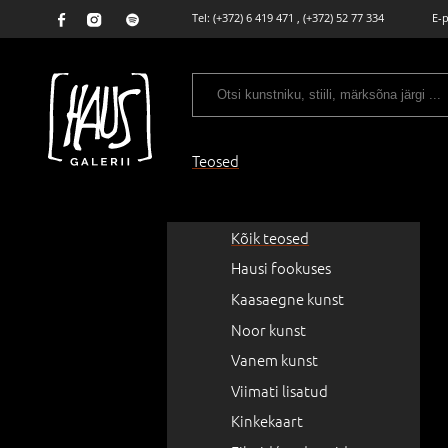
Tel:
(+372) 6 419 471
,
(+372) 52 77 334
E-
Teosed
Kõik teosed
Hausi fookuses
Kaasaegne kunst
Noor kunst
Vanem kunst
Viimati lisatud
Kinkekaart