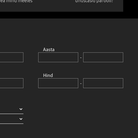
ea mind meeles
unustasid parooli?
Aasta
-
Hind
-