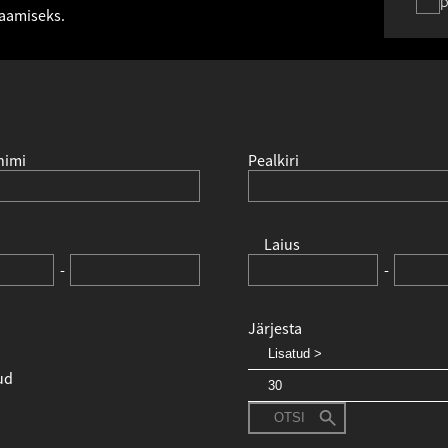
p
saamiseks.
nimi
Pealkiri
Laius
-
-
Järjesta
ud
OTSI