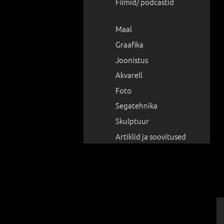
Filmid/ podcastid
Maal
Graafika
Joonistus
Akvarell
Foto
Segatehnika
Skulptuur
Artiklid ja soovitused