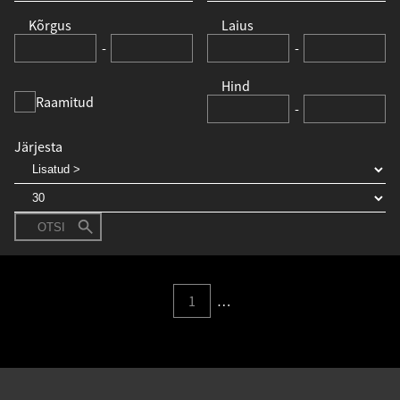
Kõrgus
Laius
-
-
Hind
Raamitud
-
Järjesta
OTSI
1
…