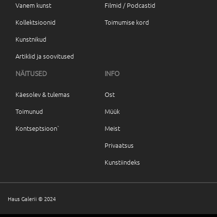
Vanem kunst
Filmid / Podcastid
Kollektsioonid
Toimumise kord
Kunstnikud
Artiklid ja soovitused
NÄITUSED
INFO
Käesolev & tulemas
Ost
Toimunud
Müük
Kontseptsioon`
Meist
Privaatsus
Kunstiindeks
Haus Galerii © 2024