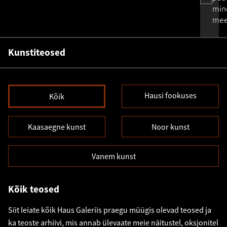
min
mee
Kunstiteosed
Hausi fookuses
Kõik
Kaasaegne kunst
Noor kunst
Vanem kunst
Kõik teosed
Siit leiate kõik Haus Galeriis praegu müügis olevad teosed ja
ka teoste arhiivi, mis annab ülevaate meie näitustel, oksjonitel