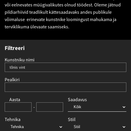
või eelnevates müügivalikutes olnud töödest. Oleme jätnud
pildiarhiivid teadlikult kättesaadavaks andes publikule
võimaluse erinevate kunstnike loomingust mahukama ja
terviklikuma ülevaate saamiseks.
Filtreeri
Kunstniku nimi
Pealkiri
Aasta
Saadavus
-
Tehnika
Stiil