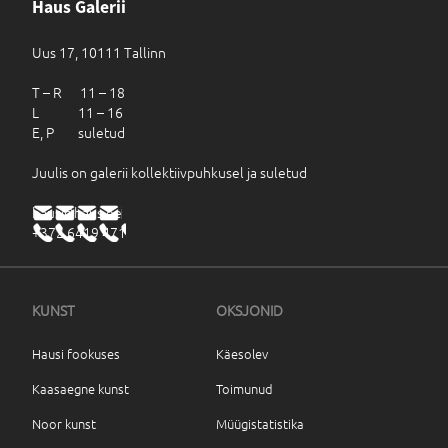
Haus Galerii
Uus 17, 10111 Tallinn
T – R 11 – 18
L 11 – 16
E, P suletud
Juulis on galerii kollektiivpuhkusel ja suletud
haus@haus.ee
+372 6419 471
KUNST
OKSJONID
Hausi fookuses
Käesolev
Kaasaegne kunst
Toimunud
Noor kunst
Müügistatistika