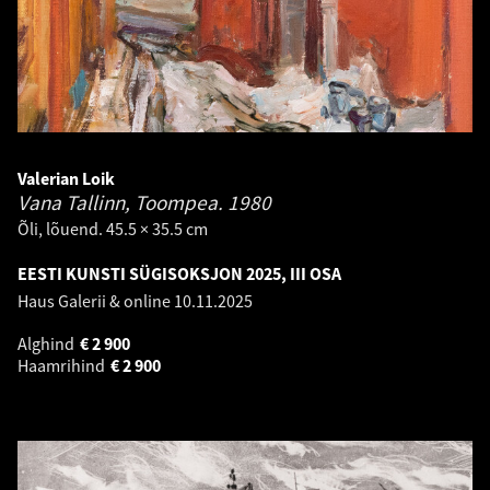
Valerian Loik
Vana Tallinn, Toompea.
1980
Õli, lõuend. 45.5 × 35.5 cm
EESTI KUNSTI SÜGISOKSJON 2025, III OSA
Haus Galerii & online
10.11.2025
Alghind
€
2 900
Haamrihind
€
2 900