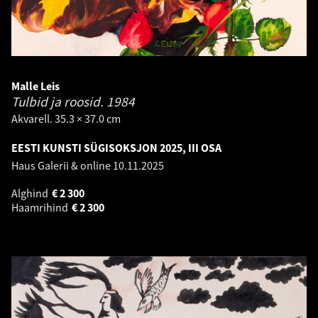
Malle Leis
Tulbid ja roosid.
1984
Akvarell. 35.3 × 37.0 cm
EESTI KUNSTI SÜGISOKSJON 2025, III OSA
Haus Galerii & online
10.11.2025
Alghind
€
2 300
Haamrihind
€
2 300