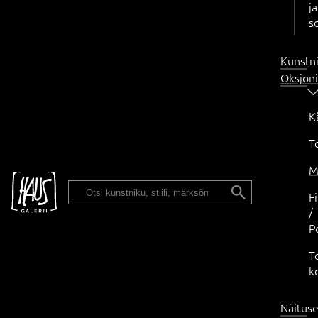
ja
s
Kunstn
Oksjon
K
T
M
ENG
F
/
P
T
k
Näitus