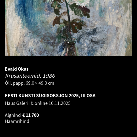
Evald Okas
Krüsanteemid.
1986
Õli, papp. 69.0 × 49.0 cm
EESTI KUNSTI SÜGISOKSJON 2025, III OSA
Haus Galerii & online
10.11.2025
Alghind
€
11 700
Haamrihind