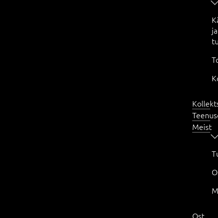
K
ja
t
T
K
Kollekt
Teenus
Meist
T
O
M
Ost