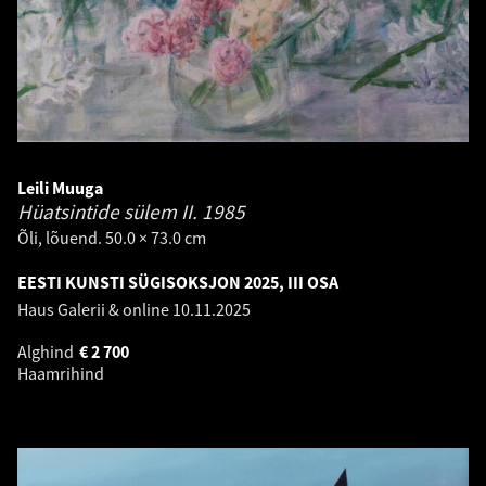
Leili Muuga
Hüatsintide sülem II.
1985
Õli, lõuend. 50.0 × 73.0 cm
EESTI KUNSTI SÜGISOKSJON 2025, III OSA
Haus Galerii & online
10.11.2025
Alghind
€
2 700
Haamrihind