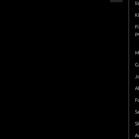
l
K
F
p
M
G
J
A
F
S
S
Ar