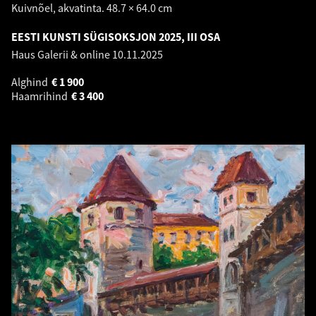
Kuivnõel, akvatinta. 48.7 × 64.0 cm
EESTI KUNSTI SÜGISOKSJON 2025, III OSA
Haus Galerii & online
10.11.2025
Alghind
€
1 900
Haamrihind
€
3 400