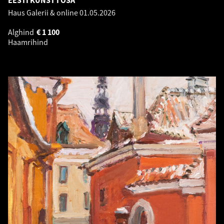
EESTI KUNST I OSA
Haus Galerii & online
01.05.2026
Alghind
€
1 100
Haamrihind