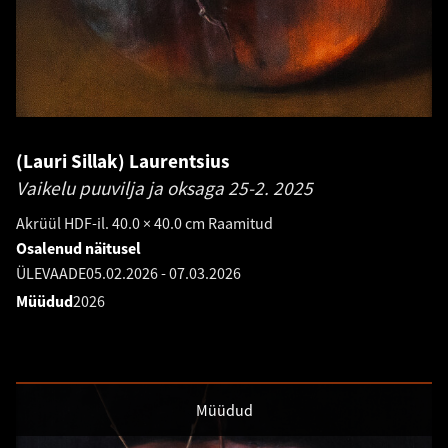
(Lauri Sillak) Laurentsius
Vaikelu puuvilja ja oksaga 25-2.
2025
Akrüül HDF-il. 40.0 × 40.0 cm Raamitud
Osalenud näitusel
ÜLEVAADE
05.02.2026
-
07.03.2026
Müüdud
2026
Müüdud