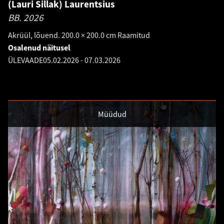
(Lauri Sillak) Laurentsius
BB.
2026
Akrüül, lõuend. 200.0 × 200.0 cm Raamitud
Osalenud näitusel
ÜLEVAADE
05.02.2026
-
07.03.2026
Müüdud