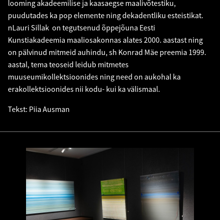
looming akadeemilise ja kaasaegse maalivõtestiku,
puudutades ka pop elemente ning dekadentliku esteistikat.
nLauri Sillak on tegutsenud õppejõuna Eesti
Kunstiakadeemia maaliosakonnas alates 2000. aastast ning
on pälvinud mitmeid auhindu, sh Konrad Mäe preemia 1999.
aastal, tema teoseid leidub mitmetes
muuseumikollektsioonides ning need on aukohal ka
erakollektsioonides nii kodu- kui ka välismaal.
Tekst: Piia Ausman