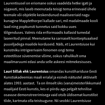
Laurentisusel on eriomane oskus vaadelda hetke igati ja
sügavuti, mis laseb meenutada teisigi tema erinevaid ühele
teemale või objektile keskendunud maaliseeriaid nagu
kunagine Mapplethorpeí kallade sari, mil madalmaade kooli
laad ning popkunsti tunnetus said kokku uues
tõlgenduses. Valmis rida eriformaadis kallasid tumedal
laseeritud pinnal. Meenutame ka sarnaselt kontseptuaalsed
puuviljadega maalide korduseid. Näib, et Laurentsiuse kui
kunstniku intrigeerivaim fenomen ongi tema
esteetilisse süvenemise võime, oskus rahulikult oma
maailmaruumi edasi anda selle askeesi mitmekesisuses.
Lauri Sillak ehk Laurentsius
omandas kunstihariduse Eesti
Kunstiakadeemias maali erialal ja esineb näitustel aktiivselt
alates 1993. aastast. Ta on ilmselt üks (vana)meisterlikkumaid
maalijaid Eesti kunstis, kes ei piirdu aga pelgalt tehnilise
osavuse demonstreerimisega vaid otsib üldisemat kunstilist
tõde, kartmata olla teistsugune. Nii seobki Laurentsiuse