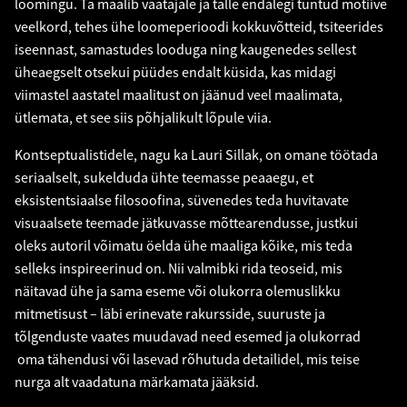
loomingu. Ta maalib vaatajale ja talle endalegi tuntud motiive
veelkord, tehes ühe loomeperioodi kokkuvõtteid, tsiteerides
iseennast, samastudes looduga ning kaugenedes sellest
üheaegselt otsekui püüdes endalt küsida, kas midagi
viimastel aastatel maalitust on jäänud veel maalimata,
ütlemata, et see siis põhjalikult lõpule viia.
Kontseptualistidele, nagu ka Lauri Sillak, on omane töötada
seriaalselt, sukelduda ühte teemasse peaaegu, et
eksistentsiaalse filosoofina, süvenedes teda huvitavate
visuaalsete teemade jätkuvasse mõttearendusse, justkui
oleks autoril võimatu öelda ühe maaliga kõike, mis teda
selleks inspireerinud on. Nii valmibki rida teoseid, mis
näitavad ühe ja sama eseme või olukorra olemuslikku
mitmetisust – läbi erinevate rakursside, suuruste ja
tõlgenduste vaates muudavad need esemed ja olukorrad
oma tähendusi või lasevad rõhutuda detailidel, mis teise
nurga alt vaadatuna märkamata jääksid.