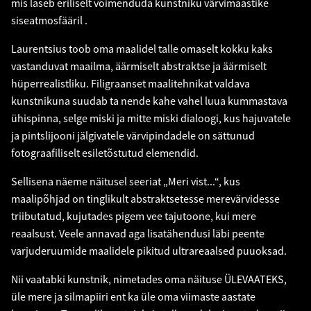
mis laseb eriliselt võimenduda kunstniku värvimaastike
siseatmosfääril .
Laurentsius toob oma maalidel talle omaselt kokku kaks
vastanduvat maailma, äärmiselt abstraktse ja äärmiselt
hüperrealistliku. Filigraanset maalitehnikat valdava
kunstnikuna suudab ta nende kahe vahel luua kummastava
ühispinna, selge miski ja mitte miski dialoogi, kus hajuvatele
ja pintslijooni jälgivatele värvipindadele on sättunud
fotograafiliselt esiletõstutud elemendid.
Sellisena näeme näitusel seeriat „Meri vist...“, kus
maalipõhjad on tinglikult abstraktsetesse merevärvidesse
triibutatud, kujutades pigem vee tajutoone, kui mere
reaalsust. Veele annavad aga lisatähendusi läbi peente
varjuderuumide maalidele pikitud ultrareaalsed puuoksad.
Nii vaatabki kunstnik, nimetades oma näituse ÜLEVAATEKS,
üle mere ja silmapiiri ent ka üle oma viimaste aastate