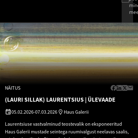
min
mee
NÄITUS
(LAURI SILLAK) LAURENTSIUS
ÜLEVAADE
05.02.2026
-
07.03.2026
Haus Galerii
Laurentsiuse vastvalminud teostevalik on eksponeeritud
Haus Galerii mustade seintega ruumivalgust neelavas saalis,